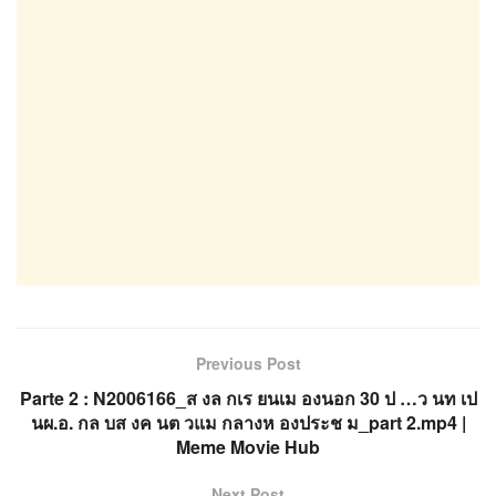
Previous Post
Parte 2 : N2006166_ส งล กเร ยนเม องนอก 30 ป …ว นท เป
นผ.อ. กล บส งค นต วแม กลางห องประช ม_part 2.mp4 |
Meme Movie Hub
Next Post