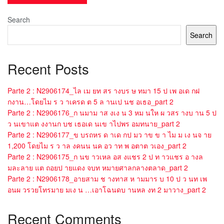
Search
Search
Recent Posts
Parte 2 : N2906174_ไล เม ยท สร างบร ษ ทมา 15 ป เพ อเด กฝ
กงาน…โดยไม ร ว าเครด ต 5 ล านเป นช อเธอ_part 2
Parte 2 : N2906176_ก นมาม าส งเง น 3 หม นให ผ วสร างบ าน 5 ป
ว นเขาแต งงานก บช เธอเด นเข าไปพร อมทนาย_part 2
Parte 2 : N2906177_ข บรถหร ด าเด กป มว าข ข า ไม ม เง นจ าย
1,200 โดยไม ร ว าล งคนน นค อว าท พ อตาต วเอง_part 2
Parte 2 : N2906175_ก นข าวเหล อส งแชร 2 ป ท าวแชร อ างล
มละลาย แต ถอยป ายแดง จบท หมายศาลกลางตลาด_part 2
Parte 2 : N2906178_อายสาม ช างทาส ห ามมาร บ 10 ป ว นท เพ
อนผ วรวยโทรมาย มเง น …เอาโฉนดบ านหล งท 2 มาวาง_part 2
Recent Comments