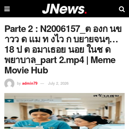
Parte 2 : N2006157_ต องก นข
าวว ด แม ท งไว ก บยายจนๆ…
18 ป ต อมาเธอย นอย ในช ด
พยาบาล_part 2.mp4 | Meme
Movie Hub
by
admin79
July 2, 2026