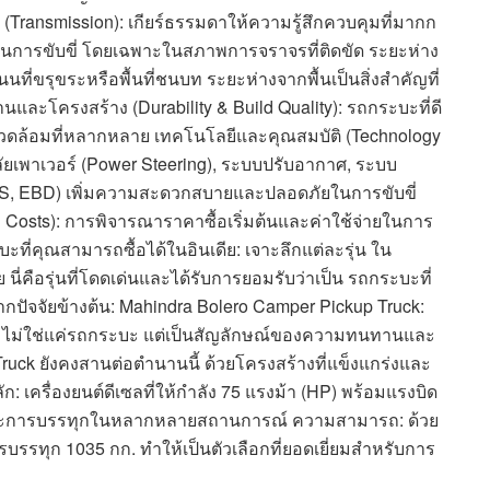
(Transmission): เกียร์ธรรมดาให้ความรู้สึกควบคุมที่มากก
นการขับขี่ โดยเฉพาะในสภาพการจราจรที่ติดขัด ระยะห่าง
ที่ขรุขระหรือพื้นที่ชนบท ระยะห่างจากพื้นเป็นสิ่งสำคัญที่
ละโครงสร้าง (Durability & Build Quality): รถกระบะที่ดี
ดล้อมที่หลากหลาย เทคโนโลยีและคุณสมบัติ (Technology
ลัยเพาเวอร์ (Power Steering), ระบบปรับอากาศ, ระบบ
ABS, EBD) เพิ่มความสะดวกสบายและปลอดภัยในการขับขี่
Costs): การพิจารณาราคาซื้อเริ่มต้นและค่าใช้จ่ายในการ
ที่คุณสามารถซื้อได้ในอินเดีย: เจาะลึกแต่ละรุ่น ใน
่คือรุ่นที่โดดเด่นและได้รับการยอมรับว่าเป็น รถกระบะที่
จากปัจจัยข้างต้น: Mahindra Bolero Camper Pickup Truck:
ro ไม่ใช่แค่รถกระบะ แต่เป็นสัญลักษณ์ของความทนทานและ
Truck ยังคงสานต่อตำนานนี้ ด้วยโครงสร้างที่แข็งแกร่งและ
: เครื่องยนต์ดีเซลที่ให้กำลัง 75 แรงม้า (HP) พร้อมแรงบิด
ูงและการบรรทุกในหลากหลายสถานการณ์ ความสามารถ: ด้วย
รทุก 1035 กก. ทำให้เป็นตัวเลือกที่ยอดเยี่ยมสำหรับการ