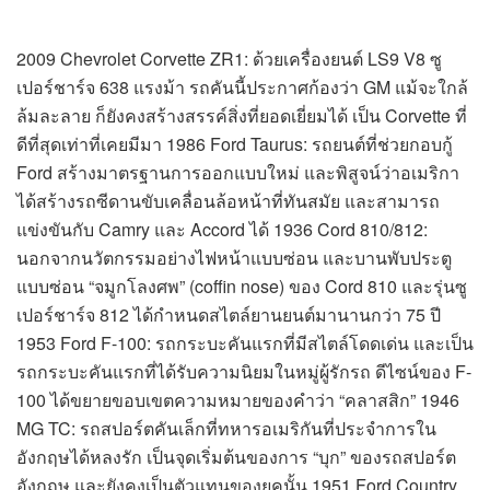
2009 Chevrolet Corvette ZR1: ด้วยเครื่องยนต์ LS9 V8 ซู
เปอร์ชาร์จ 638 แรงม้า รถคันนี้ประกาศก้องว่า GM แม้จะใกล้
ล้มละลาย ก็ยังคงสร้างสรรค์สิ่งที่ยอดเยี่ยมได้ เป็น Corvette ที่
ดีที่สุดเท่าที่เคยมีมา 1986 Ford Taurus: รถยนต์ที่ช่วยกอบกู้
Ford สร้างมาตรฐานการออกแบบใหม่ และพิสูจน์ว่าอเมริกา
ได้สร้างรถซีดานขับเคลื่อนล้อหน้าที่ทันสมัย และสามารถ
แข่งขันกับ Camry และ Accord ได้ 1936 Cord 810/812:
นอกจากนวัตกรรมอย่างไฟหน้าแบบซ่อน และบานพับประตู
แบบซ่อน “จมูกโลงศพ” (coffin nose) ของ Cord 810 และรุ่นซู
เปอร์ชาร์จ 812 ได้กำหนดสไตล์ยานยนต์มานานกว่า 75 ปี
1953 Ford F-100: รถกระบะคันแรกที่มีสไตล์โดดเด่น และเป็น
รถกระบะคันแรกที่ได้รับความนิยมในหมู่ผู้รักรถ ดีไซน์ของ F-
100 ได้ขยายขอบเขตความหมายของคำว่า “คลาสสิก” 1946
MG TC: รถสปอร์ตคันเล็กที่ทหารอเมริกันที่ประจำการใน
อังกฤษได้หลงรัก เป็นจุดเริ่มต้นของการ “บุก” ของรถสปอร์ต
อังกฤษ และยังคงเป็นตัวแทนของยุคนั้น 1951 Ford Country