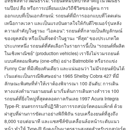
อิทธิพลทางวัฒนธรรม: รถยนต์ที่มีบทบาทสำคัญในวัฒนธร
รมป๊อป สื่อ หรือการเปลี่ยนแปลงวิถีชีวิตของผู้คน การ
ออกแบบที่เป็นเอกลักษณ์: รถยนต์ที่มีการออกแบบที่โดดเด่น
เหนือกาลเวลา และเป็นแรงบันดาลใจให้กับดีไซเนอร์รุ่นหลัง
ความสำคัญในฐานะ “ไอคอน”: รถยนต์ที่กลายเป็นสัญลักษณ์
ของยุคสมัย หรือเป็นที่จดจำในฐานะ “ที่สุด” ของประเภทใด
ประเภทหนึ่ง รถยนต์ที่คัดเลือกในรายการนี้เป็น “รถยนต์ที่ผลิต
ในเชิงพาณิชย์” (production vehicles) เราจึงไม่รวมรถยนต์
แบบคัสตอมพิเศษ (one-offs) อย่าง Batmobile หรือรถแข่ง
Funny Car ที่มีเพียงคันเดียว และแน่นอนว่า ไม่มีรถยนต์บินได้
เว้นแต่จะเป็นกรณีพิเศษอย่าง 1965 Shelby Cobra 427 ที่มี
ลักษณะพิเศษที่ทำให้เราต้องพิจารณา 100 อันดับ: การเดิน
ทางแห่งตำนานยานยนต์ มาเริ่มต้นการเดินทางสำรวจ 100
รถยนต์ที่ยิ่งใหญ่ที่สุดตลอดกาลกันเลย 1997 Acura Integra
Type-R: ยนตรกรรมที่ปฏิวัติวงการรถสปอร์ตคอมแพ็กต์ ด้วย
ฝาสูบที่ผ่านการขัดเงาอย่างพิถีพิถัน รอบเครื่องยนต์ที่สูงถึง
8,000 รอบต่อนาที และแชสซีส์ขับเคลื่อนล้อหน้าระดับแนว
หน้า ทำให้ Type-R ยังคงเป็นมาตรฐานสูงสุดสำหรับรถสปอร์ต