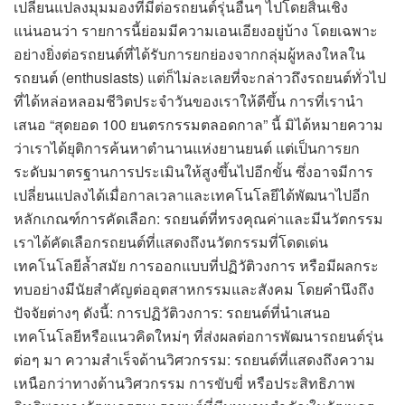
เปลี่ยนแปลงมุมมองที่มีต่อรถยนต์รุ่นอื่นๆ ไปโดยสิ้นเชิง
แน่นอนว่า รายการนี้ย่อมมีความเอนเอียงอยู่บ้าง โดยเฉพาะ
อย่างยิ่งต่อรถยนต์ที่ได้รับการยกย่องจากกลุ่มผู้หลงใหลใน
รถยนต์ (enthusiasts) แต่ก็ไม่ละเลยที่จะกล่าวถึงรถยนต์ทั่วไป
ที่ได้หล่อหลอมชีวิตประจำวันของเราให้ดีขึ้น การที่เรานำ
เสนอ “สุดยอด 100 ยนตรกรรมตลอดกาล” นี้ มิได้หมายความ
ว่าเราได้ยุติการค้นหาตำนานแห่งยานยนต์ แต่เป็นการยก
ระดับมาตรฐานการประเมินให้สูงขึ้นไปอีกขั้น ซึ่งอาจมีการ
เปลี่ยนแปลงได้เมื่อกาลเวลาและเทคโนโลยีได้พัฒนาไปอีก
หลักเกณฑ์การคัดเลือก: รถยนต์ที่ทรงคุณค่าและมีนวัตกรรม
เราได้คัดเลือกรถยนต์ที่แสดงถึงนวัตกรรมที่โดดเด่น
เทคโนโลยีล้ำสมัย การออกแบบที่ปฏิวัติวงการ หรือมีผลกระ
ทบอย่างมีนัยสำคัญต่ออุตสาหกรรมและสังคม โดยคำนึงถึง
ปัจจัยต่างๆ ดังนี้: การปฏิวัติวงการ: รถยนต์ที่นำเสนอ
เทคโนโลยีหรือแนวคิดใหม่ๆ ที่ส่งผลต่อการพัฒนารถยนต์รุ่น
ต่อๆ มา ความสำเร็จด้านวิศวกรรม: รถยนต์ที่แสดงถึงความ
เหนือกว่าทางด้านวิศวกรรม การขับขี่ หรือประสิทธิภาพ