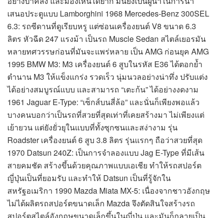
อย่างบ้าคลั่ง และมองเห็นได้ยาก มันยังเป็นผู้นำในการนำ
เสนอประตูแบบ Lamborghini 1968 Mercedes-Benz 300SEL
6.3: รถซีดานที่ดูเรียบหรู แต่ซ่อนเครื่องยนต์ V8 ขนาด 6.3
ลิตร หัวฉีด 247 แรงม้า เป็นรถ Muscle Sedan สไตล์เยอรมัน
หลายทศวรรษก่อนที่มันจะแพร่หลาย เป็น AMG ก่อนยุค AMG
1995 BMW M3: M3 เครื่องยนต์ 6 สูบในรหัส E36 ได้ตอกย้ำ
ตำนาน M3 ให้แข็งแกร่ง รวดเร็ว นุ่มนวลอย่างน่าทึ่ง ปรับแต่ง
ได้อย่างสมบูรณ์แบบ และสามารถ “เตะก้น” ได้อย่างงดงาม
1961 Jaguar E-Type: “เซ็กส์บนสี่ล้อ” และนั่นก็เพียงพอแล้ว
บางคนบอกว่าเป็นรถที่สวยที่สุดเท่าที่เคยสร้างมา ไม่เพียงแต่
เย้ายวน แต่ยังยั่วยุในแบบที่ทั้งซุกซนและสง่างาม รุ่น
Roadster เครื่องยนต์ 6 สูบ 3.8 ลิตร รุ่นแรกๆ ถือว่าสวยที่สุด
1970 Datsun 240Z: เป็นการจำลองแบบ Jag E-Type ที่มีเส้น
สายคมชัด สร้างขึ้นด้วยคุณภาพแบบเอเชีย ทำให้รถสปอร์ต
ญี่ปุ่นเป็นที่ยอมรับ และทำให้ Datsun เป็นที่รู้จักใน
สหรัฐอเมริกา 1990 Mazda Miata MX-5: เนื่องจากชาวอังกฤษ
ไม่ได้ผลิตรถสปอร์ตขนาดเล็ก Mazda จึงตัดสินใจสร้างรถ
สปอร์ตสไตล์อังกฤษขนาดเล็กขึ้นในญี่ปุ่น และมันก็กลายเป็น