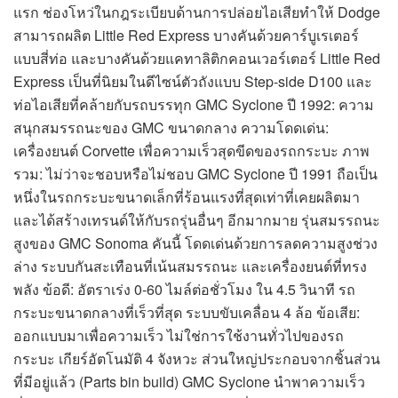
แรก ช่องโหว่ในกฎระเบียบด้านการปล่อยไอเสียทำให้ Dodge
สามารถผลิต Little Red Express บางคันด้วยคาร์บูเรเตอร์
แบบสี่ท่อ และบางคันด้วยแคทาลิติกคอนเวอร์เตอร์ Little Red
Express เป็นที่นิยมในดีไซน์ตัวถังแบบ Step-side D100 และ
ท่อไอเสียที่คล้ายกับรถบรรทุก GMC Syclone ปี 1992: ความ
สนุกสมรรถนะของ GMC ขนาดกลาง ความโดดเด่น:
เครื่องยนต์ Corvette เพื่อความเร็วสุดขีดของรถกระบะ ภาพ
รวม: ไม่ว่าจะชอบหรือไม่ชอบ GMC Syclone ปี 1991 ถือเป็น
หนึ่งในรถกระบะขนาดเล็กที่ร้อนแรงที่สุดเท่าที่เคยผลิตมา
และได้สร้างเทรนด์ให้กับรถรุ่นอื่นๆ อีกมากมาย รุ่นสมรรถนะ
สูงของ GMC Sonoma คันนี้ โดดเด่นด้วยการลดความสูงช่วง
ล่าง ระบบกันสะเทือนที่เน้นสมรรถนะ และเครื่องยนต์ที่ทรง
พลัง ข้อดี: อัตราเร่ง 0-60 ไมล์ต่อชั่วโมง ใน 4.5 วินาที รถ
กระบะขนาดกลางที่เร็วที่สุด ระบบขับเคลื่อน 4 ล้อ ข้อเสีย:
ออกแบบมาเพื่อความเร็ว ไม่ใช่การใช้งานทั่วไปของรถ
กระบะ เกียร์อัตโนมัติ 4 จังหวะ ส่วนใหญ่ประกอบจากชิ้นส่วน
ที่มีอยู่แล้ว (Parts bin build) GMC Syclone นำพาความเร็ว