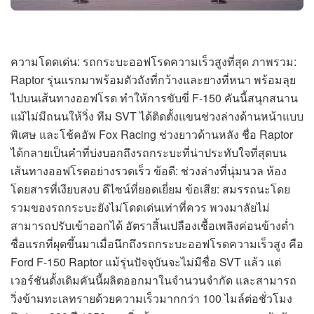
ความโดดเด่น: รถกระบะออฟโรดความเร็วสูงที่สุด ภาพรวม:
Raptor รุ่นแรกมาพร้อมตัวถังที่กว้างและยางที่หนา พร้อมลุย
ไปบนเส้นทางออฟโรด ทำให้การขับขี่ F-150 คันนี้สนุกสนาน
แม้ไม่มีถนนให้วิ่ง ทีม SVT ได้ติดตั้งแขนช่วงล่างด้านหน้าแบบ
พิเศษ และโช้คอัพ Fox Racing ช่วงยาวด้านหลัง ชื่อ Raptor
ได้กลายเป็นคำที่บ่งบอกถึงรถกระบะที่น่าประทับใจที่สุดบน
เส้นทางออฟโรดอย่างรวดเร็ว ข้อดี: ช่วงล่างที่นุ่มนวล ห้อง
โดยสารที่เงียบสงบ ดีไซน์ที่ยอดเยี่ยม ข้อเสีย: สมรรถนะโดย
รวมของรถกระบะยังไม่โดดเด่นเท่าที่ควร พวงมาลัยไม่
สามารถปรับเข้าออกได้ อัตราสิ้นเปลืองเชื้อเพลิงค่อนข้างต่ำ
ชื่อแรกที่ผุดขึ้นมาเมื่อนึกถึงรถกระบะออฟโรดความเร็วสูง คือ
Ford F-150 Raptor แม้รุ่นปัจจุบันจะไม่มีชื่อ SVT แล้ว แต่
เวอร์ชันดั้งเดิมคันนี้ผลิตออกมาในจำนวนจำกัด และสามารถ
วิ่งข้ามทะเลทรายด้วยความเร็วมากกว่า 100 ไมล์ต่อชั่วโมง