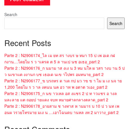
Search
Search
Recent Posts
Parte 2 : N2906174_ไล เม ยท สร างบร ษ ทมา 15 ป เพ อเด กฝ
กงาน…โดยไม ร ว าเครด ต 5 ล านเป นช อเธอ_part 2
Parte 2 : N2906176_ก นมาม าส งเง น 3 หม นให ผ วสร างบ าน 5 ป
ว นเขาแต งงานก บช เธอเด นเข าไปพร อมทนาย_part 2
Parte 2 : N2906177_ข บรถหร ด าเด กป มว าข ข า ไม ม เง นจ าย
1,200 โดยไม ร ว าล งคนน นค อว าท พ อตาต วเอง_part 2
Parte 2 : N2906175_ก นข าวเหล อส งแชร 2 ป ท าวแชร อ างล
มละลาย แต ถอยป ายแดง จบท หมายศาลกลางตลาด_part 2
Parte 2 : N2906178_อายสาม ช างทาส ห ามมาร บ 10 ป ว นท เพ
อนผ วรวยโทรมาย มเง น …เอาโฉนดบ านหล งท 2 มาวาง_part 2