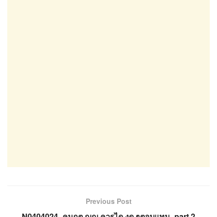
Previous Post
N0404024_คนกต ญญ ควรได งด ๆตอบแทน_part 2