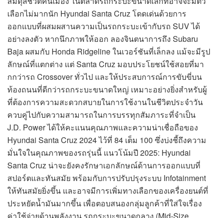
สมดุลชีวิตคนเมือง ในตลาดรถกระบะขนาดเล็กที่อาจจะมีตัว
เลือกไม่มากนัก Hyundai Santa Cruz โดดเด่นด้วยการ
ออกแบบที่ผสมผสานความเป็นรถกระบะเข้ากับรถ SUV ได้
อย่างลงตัว หากนึกภาพให้ออก ลองจินตนาการถึง Subaru
Baja ผสมกับ Honda Ridgeline ในเวอร์ชันที่เล็กลง แม้จะมีรูป
ลักษณ์ที่แตกต่าง แต่ Santa Cruz มอบประโยชน์ใช้สอยที่มา
กกว่ารถ Crossover ทั่วไป และให้ประสบการณ์การขับขี่บน
ท้องถนนที่ดีกว่ารถกระบะขนาดใหญ่ เหมาะอย่างยิ่งสำหรับผู้
ที่ต้องการความสะดวกสบายในการใช้งานในชีวิตประจำวัน
ควบคู่ไปกับความสามารถในการบรรทุกสัมภาระที่จำเป็น
J.D. Power ได้ให้คะแนนคุณภาพและความน่าเชื่อถือของ
Hyundai Santa Cruz 2024 ไว้ที่ 84 เต็ม 100 ซึ่งบ่งชี้ถึงความ
มั่นใจในคุณภาพของรถรุ่นนี้ แนวโน้มปี 2025: Hyundai
Santa Cruz น่าจะยังคงรักษาเอกลักษณ์ด้านการออกแบบที่
สปอร์ตและทันสมัย พร้อมกับการปรับปรุงระบบ Infotainment
ให้ทันสมัยยิ่งขึ้น และอาจมีการเพิ่มทางเลือกของเครื่องยนต์ที่
ประหยัดน้ำมันมากขึ้น เพื่อตอบสนองกลุ่มลูกค้าที่ใส่ใจเรื่อง
ค่าใช้จ่ายด้านพลังงาน รถกระบะขนาดกลาง (Mid-Size