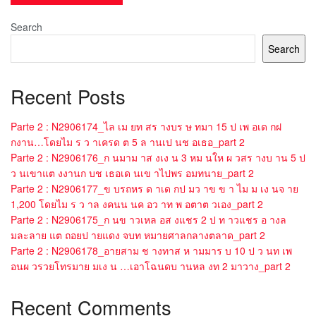
Search
Search
Recent Posts
Parte 2 : N2906174_ไล เม ยท สร างบร ษ ทมา 15 ป เพ อเด กฝ
กงาน…โดยไม ร ว าเครด ต 5 ล านเป นช อเธอ_part 2
Parte 2 : N2906176_ก นมาม าส งเง น 3 หม นให ผ วสร างบ าน 5 ป
ว นเขาแต งงานก บช เธอเด นเข าไปพร อมทนาย_part 2
Parte 2 : N2906177_ข บรถหร ด าเด กป มว าข ข า ไม ม เง นจ าย
1,200 โดยไม ร ว าล งคนน นค อว าท พ อตาต วเอง_part 2
Parte 2 : N2906175_ก นข าวเหล อส งแชร 2 ป ท าวแชร อ างล
มละลาย แต ถอยป ายแดง จบท หมายศาลกลางตลาด_part 2
Parte 2 : N2906178_อายสาม ช างทาส ห ามมาร บ 10 ป ว นท เพ
อนผ วรวยโทรมาย มเง น …เอาโฉนดบ านหล งท 2 มาวาง_part 2
Recent Comments