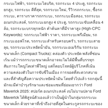
กระบะไฟฟ้า, รถกระบะไฮบริด, รถกระบะ 4 ประตู, รถกระบะ
ยกสูง, รถกระบะ ดีที่สุด, รถกระบะใหม่, รีวิวรถกระบะ, ซื้อรถ
กระบะ, ตารางราคารถกระบะ, รถกระบะมือสอง, รถกระบะ
อเนกประสงค์, รถกระบะยกสูง 4 ประตู, รถกระบะขับเคลื่อน 4
ล้อ, รถกระบะบรรทุกหนัก คำค้นหาที่มีราคาสูง (High-CPC
Keywords): รถกระบะไฟฟ้า ราคา, รถกระบะพรีเมียม, รถ
กระบะออฟโรด, รถกระบะสำหรับครอบครัว, รถกระบะสาย
ลุย, รถกระบะประหยัดน้ำมัน, รถกระบะอเมริกัน รถกระบะ
ขนาดเล็ก (Compact Trucks): คล่องตัว ประหยัด พลังที่ซ่อน
เร้น แม้ว่ารถกระบะขนาดเล็กอาจจะไม่ได้มีพื้นที่บรรทุก
สัมภาระใหญ่โตเท่าพี่ใหญ่ แต่ก็ตอบโจทย์ผู้บริโภคที่เน้น
ความคล่องตัวในการขับขี่ในเมือง การจอดที่สะดวกสบาย
และที่สำคัญคือความประหยัดน้ำมัน โดยทั่วไปแล้ว รถกลุ่มนี้
มักจะมีค่าบำรุงรักษาและซ่อมแซมที่ย่อมเยากว่า Ford
Maverick 2025: สปอร์ต อเนกประสงค์ งบไม่บานปลาย Ford
Maverick ได้พิสูจน์ตัวเองแล้วว่าเป็นผู้นำในกลุ่มรถกระบะ
ขนาดเล็ก ด้วยราคาที่เข้าถึงง่ายที่สุดในตระกูลรถกระบะของ