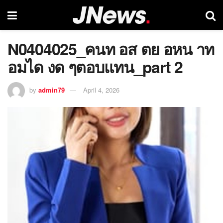
N0404025_คนท อส ตย อหน าท
อมได งด ๆตอบแทน_part 2
by
admin79
April 4, 2026