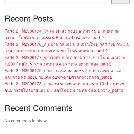
Recent Posts
Parte 2 : N2906174_ไล เม ยท สร างบร ษ ทมา 15 ป เพ อเด กฝ
กงาน…โดยไม ร ว าเครด ต 5 ล านเป นช อเธอ_part 2
Parte 2 : N2906176_ก นมาม าส งเง น 3 หม นให ผ วสร างบ าน 5 ป
ว นเขาแต งงานก บช เธอเด นเข าไปพร อมทนาย_part 2
Parte 2 : N2906177_ข บรถหร ด าเด กป มว าข ข า ไม ม เง นจ าย
1,200 โดยไม ร ว าล งคนน นค อว าท พ อตาต วเอง_part 2
Parte 2 : N2906175_ก นข าวเหล อส งแชร 2 ป ท าวแชร อ างล
มละลาย แต ถอยป ายแดง จบท หมายศาลกลางตลาด_part 2
Parte 2 : N2906178_อายสาม ช างทาส ห ามมาร บ 10 ป ว นท เพ
อนผ วรวยโทรมาย มเง น …เอาโฉนดบ านหล งท 2 มาวาง_part 2
Recent Comments
No comments to show.