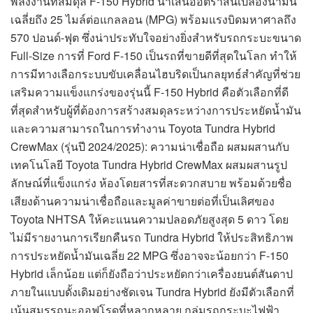
พลังงานที่สมดุล F-150 Hybrid นำเสนออัตราสิ้นเปลืองน้ำมัน
เฉลี่ยถึง 25 ไมล์ต่อแกลลอน (MPG) พร้อมแรงบิดมหาศาลถึง
570 ปอนด์-ฟุต ซึ่งน่าประทับใจอย่างยิ่งสำหรับรถกระบะขนาด
Full-Size การที่ Ford F-150 เป็นรถที่ขายดีที่สุดในโลก ทำให้
การมีทางเลือกระบบขับเคลื่อนไฮบริดเป็นกลยุทธ์สำคัญที่ช่วย
เสริมความแข็งแกร่งของรุ่นนี้ F-150 Hybrid คือตัวเลือกที่ดี
ที่สุดสำหรับผู้ที่ต้องการสร้างสมดุลระหว่างการประหยัดน้ำมัน
และความสามารถในการทำงาน Toyota Tundra Hybrid
CrewMax (รุ่นปี 2024/2025): ความน่าเชื่อถือ ผสมผสานกับ
เทคโนโลยี Toyota Tundra Hybrid CrewMax ผสมผสานรูป
ลักษณ์ที่แข็งแกร่ง ห้องโดยสารที่สะดวกสบาย พร้อมด้วยชื่อ
เสียงด้านความน่าเชื่อถือและมูลค่าขายต่อที่เป็นเลิศของ
Toyota NHTSA ให้คะแนนความปลอดภัยสูงสุด 5 ดาว โดย
ไม่มีรายงานการเรียกคืนรถ Tundra Hybrid ให้ประสิทธิภาพ
การประหยัดน้ำมันเฉลี่ย 22 MPG ซึ่งอาจจะน้อยกว่า F-150
Hybrid เล็กน้อย แต่ก็ยังถือว่าประหยัดกว่าเครื่องยนต์สันดาป
ภายในแบบดั้งเดิมอย่างชัดเจน Tundra Hybrid ยังมีตัวเลือกที่
เน้นสมรรถนะออฟโรดที่หลากหลาย กลุ่มรถกระบะไฟฟ้า