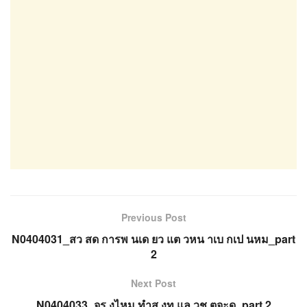
Previous Post
N0404031_สว สด การพ นเด ยว แต วหน าเบ กเป นหม_part
2
Next Post
N0404033_จร งไหม ทำส งท แล วช ตจะด_part 2