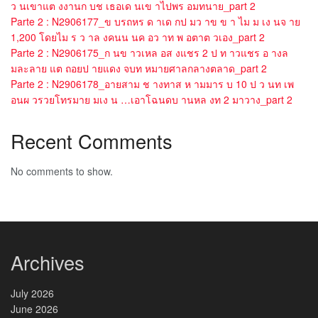
ว นเขาแต งงานก บช เธอเด นเข าไปพร อมทนาย_part 2
Parte 2 : N2906177_ข บรถหร ด าเด กป มว าข ข า ไม ม เง นจ าย
1,200 โดยไม ร ว าล งคนน นค อว าท พ อตาต วเอง_part 2
Parte 2 : N2906175_ก นข าวเหล อส งแชร 2 ป ท าวแชร อ างล
มละลาย แต ถอยป ายแดง จบท หมายศาลกลางตลาด_part 2
Parte 2 : N2906178_อายสาม ช างทาส ห ามมาร บ 10 ป ว นท เพ
อนผ วรวยโทรมาย มเง น …เอาโฉนดบ านหล งท 2 มาวาง_part 2
Recent Comments
No comments to show.
Archives
July 2026
June 2026