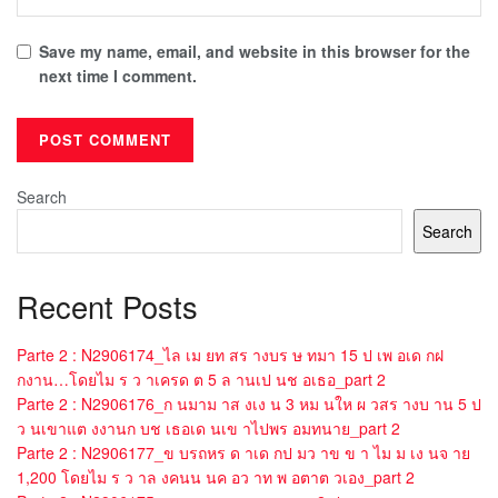
Save my name, email, and website in this browser for the
next time I comment.
Search
Search
Recent Posts
Parte 2 : N2906174_ไล เม ยท สร างบร ษ ทมา 15 ป เพ อเด กฝ
กงาน…โดยไม ร ว าเครด ต 5 ล านเป นช อเธอ_part 2
Parte 2 : N2906176_ก นมาม าส งเง น 3 หม นให ผ วสร างบ าน 5 ป
ว นเขาแต งงานก บช เธอเด นเข าไปพร อมทนาย_part 2
Parte 2 : N2906177_ข บรถหร ด าเด กป มว าข ข า ไม ม เง นจ าย
1,200 โดยไม ร ว าล งคนน นค อว าท พ อตาต วเอง_part 2