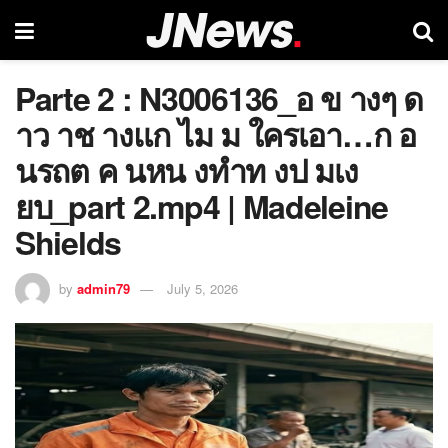
Parte 2 : N3006136_อ ข างๆ ด
าว าช างแก ไม ม ใครเอา…ก อ
นรถต ค นหน งทำท งป มเง
ยบ_part 2.mp4 | Madeleine
Shields
by
admin79
July 5, 2026