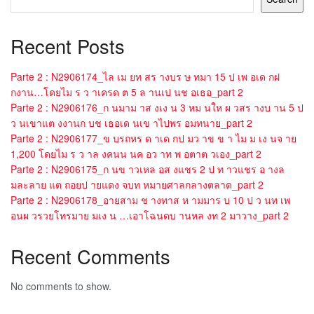
Recent Posts
Parte 2 : N2906174_ไล เม ยท สร างบร ษ ทมา 15 ป เพ อเด กฝ
กงาน…โดยไม ร ว าเครด ต 5 ล านเป นช อเธอ_part 2
Parte 2 : N2906176_ก นมาม าส งเง น 3 หม นให ผ วสร างบ าน 5 ป
ว นเขาแต งงานก บช เธอเด นเข าไปพร อมทนาย_part 2
Parte 2 : N2906177_ข บรถหร ด าเด กป มว าข ข า ไม ม เง นจ าย
1,200 โดยไม ร ว าล งคนน นค อว าท พ อตาต วเอง_part 2
Parte 2 : N2906175_ก นข าวเหล อส งแชร 2 ป ท าวแชร อ างล
มละลาย แต ถอยป ายแดง จบท หมายศาลกลางตลาด_part 2
Parte 2 : N2906178_อายสาม ช างทาส ห ามมาร บ 10 ป ว นท เพ
อนผ วรวยโทรมาย มเง น …เอาโฉนดบ านหล งท 2 มาวาง_part 2
Recent Comments
No comments to show.