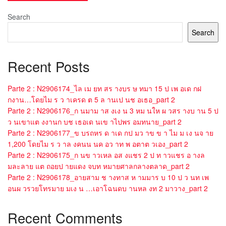
Search
Search
Recent Posts
Parte 2 : N2906174_ไล เม ยท สร างบร ษ ทมา 15 ป เพ อเด กฝ
กงาน…โดยไม ร ว าเครด ต 5 ล านเป นช อเธอ_part 2
Parte 2 : N2906176_ก นมาม าส งเง น 3 หม นให ผ วสร างบ าน 5 ป
ว นเขาแต งงานก บช เธอเด นเข าไปพร อมทนาย_part 2
Parte 2 : N2906177_ข บรถหร ด าเด กป มว าข ข า ไม ม เง นจ าย
1,200 โดยไม ร ว าล งคนน นค อว าท พ อตาต วเอง_part 2
Parte 2 : N2906175_ก นข าวเหล อส งแชร 2 ป ท าวแชร อ างล
มละลาย แต ถอยป ายแดง จบท หมายศาลกลางตลาด_part 2
Parte 2 : N2906178_อายสาม ช างทาส ห ามมาร บ 10 ป ว นท เพ
อนผ วรวยโทรมาย มเง น …เอาโฉนดบ านหล งท 2 มาวาง_part 2
Recent Comments