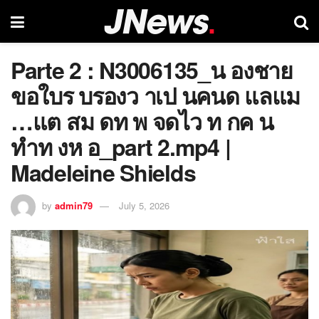
Parte 2 : N3006135_น องชาย
ขอใบร บรองว าเป นคนด แลแม
…แต สม ดท พ จดไว ท กค น
ทำท งห อ_part 2.mp4 |
Madeleine Shields
by
admin79
July 5, 2026