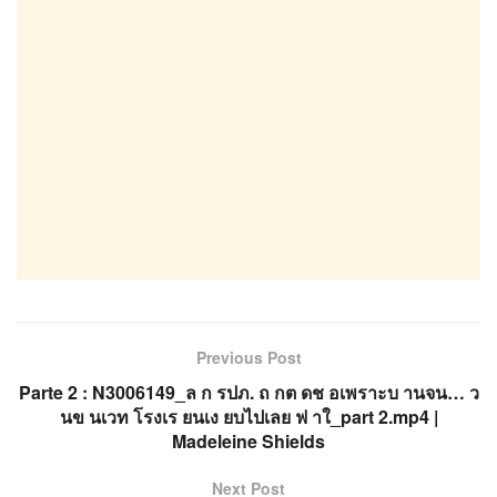
Previous Post
Parte 2 : N3006149_ล ก รปภ. ถ กต ดช อเพราะบ านจน… ว
นข นเวท โรงเร ยนเง ยบไปเลย ฟ าใ_part 2.mp4 |
Madeleine Shields
Next Post