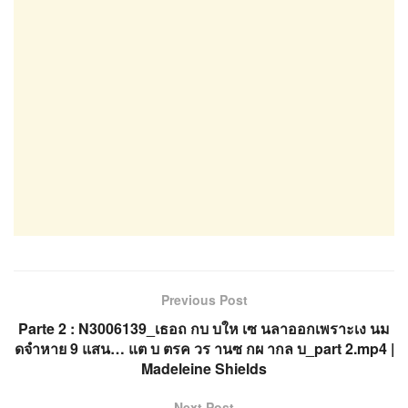
Previous Post
Parte 2 : N3006139_เธอถ กบ บให เซ นลาออกเพราะเง นม
ดจำหาย 9 แสน… แต บ ตรค วร านซ กผ ากล บ_part 2.mp4 |
Madeleine Shields
Next Post