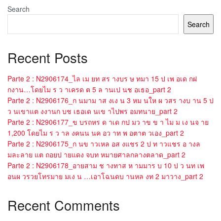
Search
Search
Recent Posts
Parte 2 : N2906174_ไล เม ยท สร างบร ษ ทมา 15 ป เพ อเด กฝ
กงาน…โดยไม ร ว าเครด ต 5 ล านเป นช อเธอ_part 2
Parte 2 : N2906176_ก นมาม าส งเง น 3 หม นให ผ วสร างบ าน 5 ป
ว นเขาแต งงานก บช เธอเด นเข าไปพร อมทนาย_part 2
Parte 2 : N2906177_ข บรถหร ด าเด กป มว าข ข า ไม ม เง นจ าย
1,200 โดยไม ร ว าล งคนน นค อว าท พ อตาต วเอง_part 2
Parte 2 : N2906175_ก นข าวเหล อส งแชร 2 ป ท าวแชร อ างล
มละลาย แต ถอยป ายแดง จบท หมายศาลกลางตลาด_part 2
Parte 2 : N2906178_อายสาม ช างทาส ห ามมาร บ 10 ป ว นท เพ
อนผ วรวยโทรมาย มเง น …เอาโฉนดบ านหล งท 2 มาวาง_part 2
Recent Comments