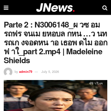
Parte 2 : N3006148_ผ วซ อม
รถฟร จนเม ยหอบล กหน …ว นท
รถเก งจอดหน าอ เธอพ ดไม ออก
ฟ าใ_part 2.mp4 | Madeleine
Shields
by
admin79
July 5, 2026