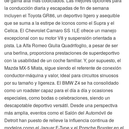
de gama alta más codiciados. Las mejores opciones para
la conducción diaria y escapadas de fin de semana
incluyen el Toyota GR86, un deportivo ligero y asequible
que se suma a la estirpe de iconos como el Supra y el
Celica. El Chevrolet Camaro SS 1LE ofrece un manejo
excepcional con su motor V8 y suspensión orientada a
pista. La Alfa Romeo Giulia Quadrifoglio, a pesar de ser
una berlina, proporciona prestaciones de superdeportivo
con la usabilidad de un coche familiar. Y, por supuesto, el
Mazda MX-5 Miata, sigue siendo el referente de conexión
conductor-máquina y valor, ideal para circuitos sinuosos
por su tamaño y ligereza. El BMW Z4 se ha consolidado
como un roadster capaz para el día a día y ocasiones
especiales, como bodas o celebraciones, siendo un
descapotable deportivo versátil. Desde una perspectiva
más amplia, eventos como el Salón del Automóvil de
Detroit han puesto de relieve la influencia continua de
modelos como el Jaguar F-Type y el Porsche Boxster en el