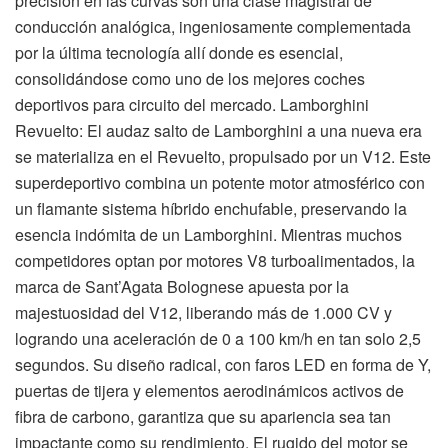
precisión en las curvas son una clase magistral de
conducción analógica, ingeniosamente complementada
por la última tecnología allí donde es esencial,
consolidándose como uno de los mejores coches
deportivos para circuito del mercado. Lamborghini
Revuelto: El audaz salto de Lamborghini a una nueva era
se materializa en el Revuelto, propulsado por un V12. Este
superdeportivo combina un potente motor atmosférico con
un flamante sistema híbrido enchufable, preservando la
esencia indómita de un Lamborghini. Mientras muchos
competidores optan por motores V8 turboalimentados, la
marca de Sant’Agata Bolognese apuesta por la
majestuosidad del V12, liberando más de 1.000 CV y
logrando una aceleración de 0 a 100 km/h en tan solo 2,5
segundos. Su diseño radical, con faros LED en forma de Y,
puertas de tijera y elementos aerodinámicos activos de
fibra de carbono, garantiza que su apariencia sea tan
impactante como su rendimiento. El rugido del motor se