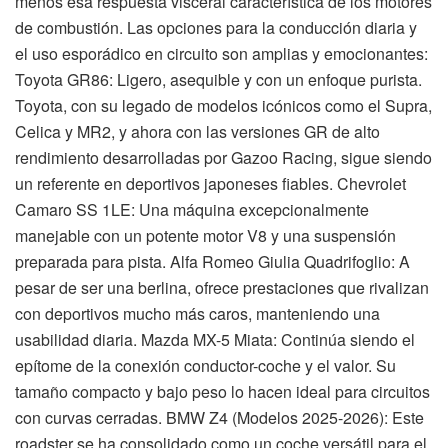
menos esa respuesta visceral característica de los motores
de combustión. Las opciones para la conducción diaria y
el uso esporádico en circuito son amplias y emocionantes:
Toyota GR86: Ligero, asequible y con un enfoque purista.
Toyota, con su legado de modelos icónicos como el Supra,
Celica y MR2, y ahora con las versiones GR de alto
rendimiento desarrolladas por Gazoo Racing, sigue siendo
un referente en deportivos japoneses fiables. Chevrolet
Camaro SS 1LE: Una máquina excepcionalmente
manejable con un potente motor V8 y una suspensión
preparada para pista. Alfa Romeo Giulia Quadrifoglio: A
pesar de ser una berlina, ofrece prestaciones que rivalizan
con deportivos mucho más caros, manteniendo una
usabilidad diaria. Mazda MX-5 Miata: Continúa siendo el
epítome de la conexión conductor-coche y el valor. Su
tamaño compacto y bajo peso lo hacen ideal para circuitos
con curvas cerradas. BMW Z4 (Modelos 2025-2026): Este
roadster se ha consolidado como un coche versátil para el