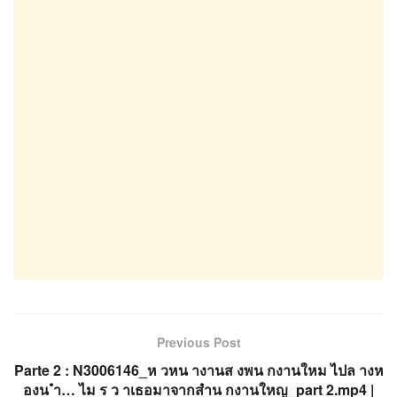
Previous Post
Parte 2 : N3006146_ห วหน างานส งพน กงานใหม ไปล างห
องน ำ… ไม ร ว าเธอมาจากสำน กงานใหญ_part 2.mp4 |