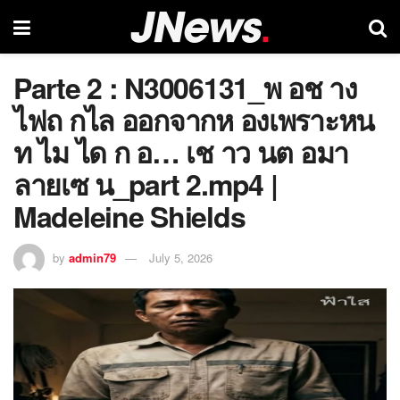
Parte 2 : N3006131_พ อช าง
ไฟถ กไล ออกจากห องเพราะหน
ท ไม ได ก อ… เช าว นต อมา
ลายเซ น_part 2.mp4 |
Madeleine Shields
by
admin79
July 5, 2026