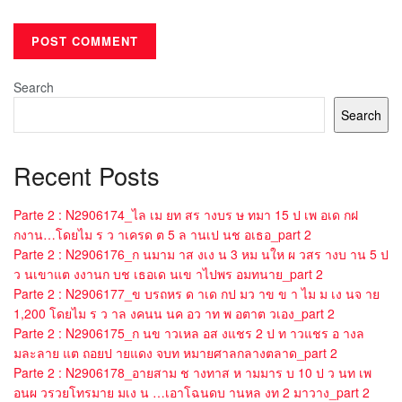
Search
Search
Recent Posts
Parte 2 : N2906174_ไล เม ยท สร างบร ษ ทมา 15 ป เพ อเด กฝ
กงาน…โดยไม ร ว าเครด ต 5 ล านเป นช อเธอ_part 2
Parte 2 : N2906176_ก นมาม าส งเง น 3 หม นให ผ วสร างบ าน 5 ป
ว นเขาแต งงานก บช เธอเด นเข าไปพร อมทนาย_part 2
Parte 2 : N2906177_ข บรถหร ด าเด กป มว าข ข า ไม ม เง นจ าย
1,200 โดยไม ร ว าล งคนน นค อว าท พ อตาต วเอง_part 2
Parte 2 : N2906175_ก นข าวเหล อส งแชร 2 ป ท าวแชร อ างล
มละลาย แต ถอยป ายแดง จบท หมายศาลกลางตลาด_part 2
Parte 2 : N2906178_อายสาม ช างทาส ห ามมาร บ 10 ป ว นท เพ
อนผ วรวยโทรมาย มเง น …เอาโฉนดบ านหล งท 2 มาวาง_part 2