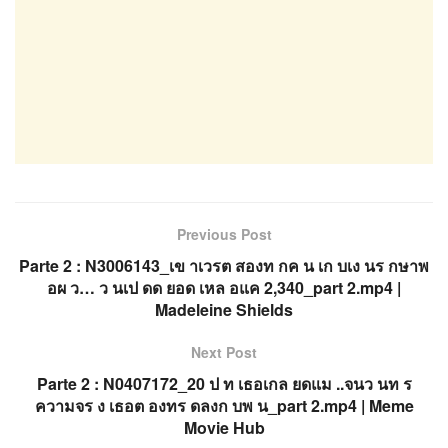
Previous Post
Parte 2 : N3006143_เข าเวรต สองท กค น เก บเง นร กษาพ
อผ ว… ว นเป ดด ยอด เหล อแค 2,340_part 2.mp4 |
Madeleine Shields
Next Post
Parte 2 : N0407172_20 ป ท เธอเกล ยดแม ..จนว นท ร
ความจร ง เธอต องทร ดลงก บพ น_part 2.mp4 | Meme
Movie Hub