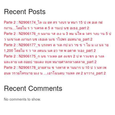
Recent Posts
Parte 2 : N2906174_ไล เม ยท สร างบร ษ ทมา 15 ป เพ อเด กฝ
กงาน…โดยไม ร ว าเครด ต 5 ล านเป นช อเธอ_part 2
Parte 2 : N2906176_ก นมาม าส งเง น 3 หม นให ผ วสร างบ าน 5 ป
ว นเขาแต งงานก บช เธอเด นเข าไปพร อมทนาย_part 2
Parte 2 : N2906177_ข บรถหร ด าเด กป มว าข ข า ไม ม เง นจ าย
1,200 โดยไม ร ว าล งคนน นค อว าท พ อตาต วเอง_part 2
Parte 2 : N2906175_ก นข าวเหล อส งแชร 2 ป ท าวแชร อ างล
มละลาย แต ถอยป ายแดง จบท หมายศาลกลางตลาด_part 2
Parte 2 : N2906178_อายสาม ช างทาส ห ามมาร บ 10 ป ว นท เพ
อนผ วรวยโทรมาย มเง น …เอาโฉนดบ านหล งท 2 มาวาง_part 2
Recent Comments
No comments to show.