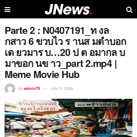
Parte 2 : N0407191_ท งล
กสาว 6 ขวบไว ร านส มตำบอก
เด ยวมาร บ…20 ป ต อมากล บ
มาขอก นข าว_part 2.mp4 |
Meme Movie Hub
by
admin79
July 5, 2026