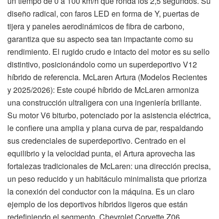
un tiempo de 0 a 100 km/h que ronda los 2,5 segundos. Su
diseño radical, con faros LED en forma de Y, puertas de
tijera y paneles aerodinámicos de fibra de carbono,
garantiza que su aspecto sea tan impactante como su
rendimiento. El rugido crudo e intacto del motor es su sello
distintivo, posicionándolo como un superdeportivo V12
híbrido de referencia. McLaren Artura (Modelos Recientes
y 2025/2026): Este coupé híbrido de McLaren armoniza
una construcción ultraligera con una ingeniería brillante.
Su motor V6 biturbo, potenciado por la asistencia eléctrica,
le confiere una amplia y plana curva de par, respaldando
sus credenciales de superdeportivo. Centrado en el
equilibrio y la velocidad punta, el Artura aprovecha las
fortalezas tradicionales de McLaren: una dirección precisa,
un peso reducido y un habitáculo minimalista que prioriza
la conexión del conductor con la máquina. Es un claro
ejemplo de los deportivos híbridos ligeros que están
redefiniendo el segmento. Chevrolet Corvette Z06