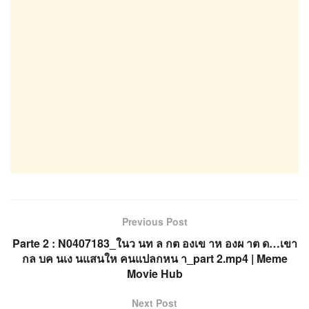
Previous Post
Parte 2 : N0407183_ในว นท ล กต องเข าห องผ าต ด…เขา
กล บค นเง นแสนให คนแปลกหน า_part 2.mp4 | Meme
Movie Hub
Next Post