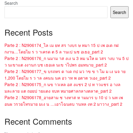
Search
Search
Recent Posts
Parte 2 : N2906174_ไล เม ยท สร างบร ษ ทมา 15 ป เพ อเด กฝ
กงาน…โดยไม ร ว าเครด ต 5 ล านเป นช อเธอ_part 2
Parte 2 : N2906176_ก นมาม าส งเง น 3 หม นให ผ วสร างบ าน 5 ป
ว นเขาแต งงานก บช เธอเด นเข าไปพร อมทนาย_part 2
Parte 2 : N2906177_ข บรถหร ด าเด กป มว าข ข า ไม ม เง นจ าย
1,200 โดยไม ร ว าล งคนน นค อว าท พ อตาต วเอง_part 2
Parte 2 : N2906175_ก นข าวเหล อส งแชร 2 ป ท าวแชร อ างล
มละลาย แต ถอยป ายแดง จบท หมายศาลกลางตลาด_part 2
Parte 2 : N2906178_อายสาม ช างทาส ห ามมาร บ 10 ป ว นท เพ
อนผ วรวยโทรมาย มเง น …เอาโฉนดบ านหล งท 2 มาวาง_part 2
Recent Comments