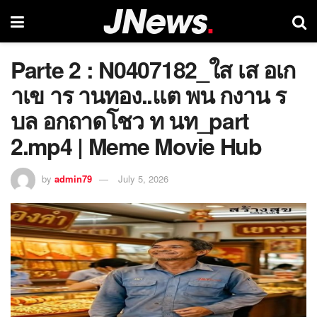
Parte 2 : N0407182_ใส เส อเก
าเข าร านทอง..แต พน กงาน ร
บล อกถาดโชว ท นท_part
2.mp4 | Meme Movie Hub
by
admin79
July 5, 2026