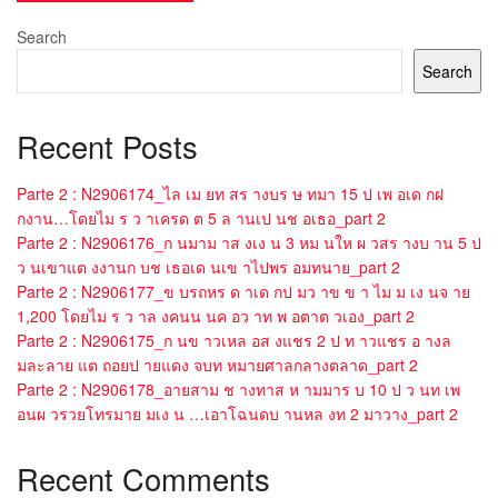
Search
Search
Recent Posts
Parte 2 : N2906174_ไล เม ยท สร างบร ษ ทมา 15 ป เพ อเด กฝ
กงาน…โดยไม ร ว าเครด ต 5 ล านเป นช อเธอ_part 2
Parte 2 : N2906176_ก นมาม าส งเง น 3 หม นให ผ วสร างบ าน 5 ป
ว นเขาแต งงานก บช เธอเด นเข าไปพร อมทนาย_part 2
Parte 2 : N2906177_ข บรถหร ด าเด กป มว าข ข า ไม ม เง นจ าย
1,200 โดยไม ร ว าล งคนน นค อว าท พ อตาต วเอง_part 2
Parte 2 : N2906175_ก นข าวเหล อส งแชร 2 ป ท าวแชร อ างล
มละลาย แต ถอยป ายแดง จบท หมายศาลกลางตลาด_part 2
Parte 2 : N2906178_อายสาม ช างทาส ห ามมาร บ 10 ป ว นท เพ
อนผ วรวยโทรมาย มเง น …เอาโฉนดบ านหล งท 2 มาวาง_part 2
Recent Comments