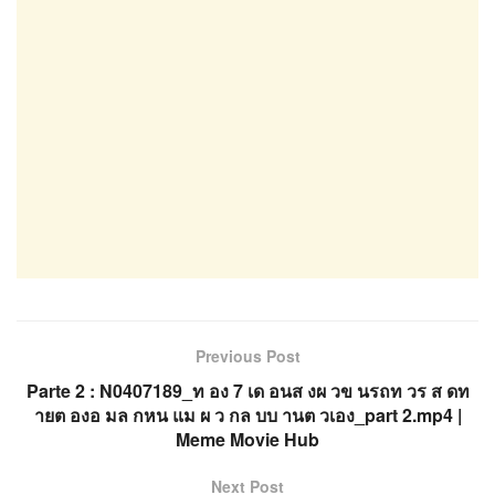
Previous Post
Parte 2 : N0407189_ท อง 7 เด อนส งผ วข นรถท วร ส ดท
ายต องอ มล กหน แม ผ ว กล บบ านต วเอง_part 2.mp4 |
Meme Movie Hub
Next Post