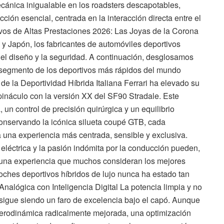
ánica inigualable en los roadsters descapotables,
ón esencial, centrada en la interacción directa entre el
ivos de Altas Prestaciones 2026: Las Joyas de la Corona
y Japón, los fabricantes de automóviles deportivos
, el diseño y la seguridad. A continuación, desglosamos
 segmento de los deportivos más rápidos del mundo
e la Deportividad Híbrida Italiana Ferrari ha elevado su
pináculo con la versión XX del SF90 Stradale. Este
 un control de precisión quirúrgica y un equilibrio
Conservando la icónica silueta coupé GTB, cada
una experiencia más centrada, sensible y exclusiva.
eléctrica y la pasión indómita por la conducción pueden,
 una experiencia que muchos consideran los mejores
coches deportivos híbridos de lujo nunca ha estado tan
nalógica con Inteligencia Digital La potencia limpia y no
igue siendo un faro de excelencia bajo el capó. Aunque
aerodinámica radicalmente mejorada, una optimización