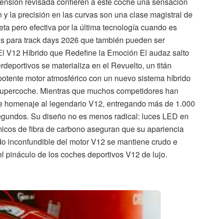
pensión revisada confieren a este coche una sensación
ón y la precisión en las curvas son una clase magistral de
a pero efectiva por la última tecnología cuando es
os para track days 2026 que también pueden ser
 El V12 Híbrido que Redefine la Emoción El audaz salto
eportivos se materializa en el Revuelto, un titán
otente motor atmosférico con un nuevo sistema híbrido
 supercoche. Mientras que muchos competidores han
de homenaje al legendario V12, entregando más de 1.000
segundos. Su diseño no es menos radical: luces LED en
ámicos de fibra de carbono aseguran que su apariencia
do inconfundible del motor V12 se mantiene crudo e
el pináculo de los coches deportivos V12 de lujo.