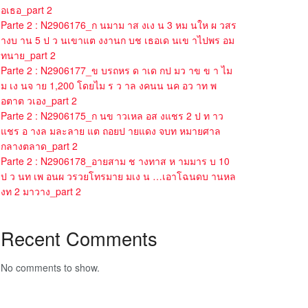
อเธอ_part 2
Parte 2 : N2906176_ก นมาม าส งเง น 3 หม นให ผ วสร
างบ าน 5 ป ว นเขาแต งงานก บช เธอเด นเข าไปพร อม
ทนาย_part 2
Parte 2 : N2906177_ข บรถหร ด าเด กป มว าข ข า ไม
ม เง นจ าย 1,200 โดยไม ร ว าล งคนน นค อว าท พ
อตาต วเอง_part 2
Parte 2 : N2906175_ก นข าวเหล อส งแชร 2 ป ท าว
แชร อ างล มละลาย แต ถอยป ายแดง จบท หมายศาล
กลางตลาด_part 2
Parte 2 : N2906178_อายสาม ช างทาส ห ามมาร บ 10
ป ว นท เพ อนผ วรวยโทรมาย มเง น …เอาโฉนดบ านหล
งท 2 มาวาง_part 2
Recent Comments
No comments to show.