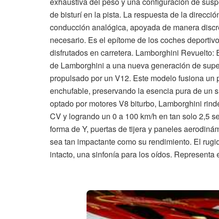
exhaustiva del peso y una configuración de sus
de bisturí en la pista. La respuesta de la direcci
conducción analógica, apoyada de manera discret
necesario. Es el epítome de los coches deportiv
disfrutados en carretera. Lamborghini Revuelto:
de Lamborghini a una nueva generación de superd
propulsado por un V12. Este modelo fusiona un p
enchufable, preservando la esencia pura de un
optado por motores V8 biturbo, Lamborghini rin
CV y logrando un 0 a 100 km/h en tan solo 2,5 
forma de Y, puertas de tijera y paneles aerodin
sea tan impactante como su rendimiento. El rugi
intacto, una sinfonía para los oídos. Representa 