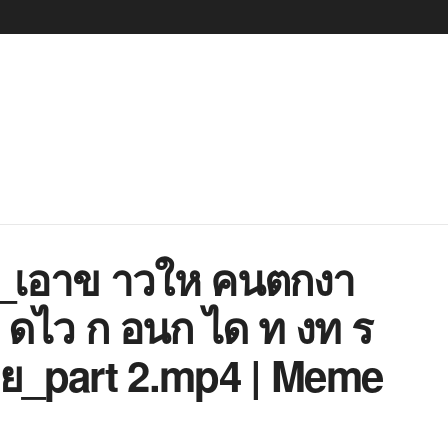
6_เอาข าวให คนตกงา
 ดไว ก อนก ได ท งท ร
าย_part 2.mp4 | Meme