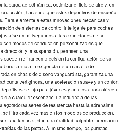
a carga aerodinámica, optimizar el flujo de aire y, en
e conducción, haciendo que estos deportivos de ensueño
s. Paralelamente a estas innovaciones mecánicas y
ración de sistemas de control inteligente para coches
ajustarse en milisegundos a las condiciones de la
junto con modos de conducción personalizables que
 la dirección y la suspensión, permiten una
s pueden refinar con precisión la configuración de su
urbano como a la exigencia de un circuito de
egrada en chasis de diseño vanguardista, garantiza una
dad punta vertiginosa, una aceleración suave y un confort
deportivos de lujo para jóvenes y adultos ahora ofrecen
le a cualquier escenario. La influencia de las
as agotadoras series de resistencia hasta la adrenalina
se filtra cada vez más en los modelos de producción.
 son una fantasía, sino una realidad palpable, heredando
xtraídas de las pistas. Al mismo tiempo, los puristas