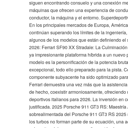
siguen encontrando consuelo y una conexión mec
máquinas que ofrecen una experiencia de conducci
conductor, la máquina y el entorno. Superdeport
En los principales mercados de Europa, América 
continúan superando los límites de la ingeniería
algunos de los modelos que están definiendo el
2026: Ferrari SF90 XX Stradale: La Culminación d
ya impresionante plataforma híbrida a un nuevo 
modelo es la personificación de la potencia bruta,
excepcional, todo ello preparado para la pista. 
componente subyacente ha sido optimizado para 
Ferrari demuestra una vez más que la asistencia 
de hecho, coexistir armoniosamente, ofreciendo
deportivos italianos para 2026. La inversión en 
justificada. 2025 Porsche 911 GT3 RS: Maestría A
sobrealimentada del Porsche 911 GT3 RS 2025 s
los turbos no forman parte de su ecuación, una 