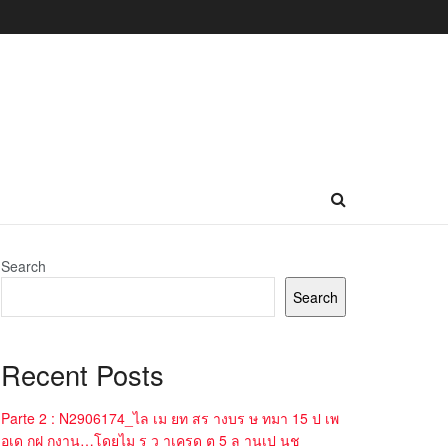
Search
Search
Recent Posts
Parte 2 : N2906174_ไล เม ยท สร างบร ษ ทมา 15 ป เพ
อเด กฝ กงาน…โดยไม ร ว าเครด ต 5 ล านเป นช