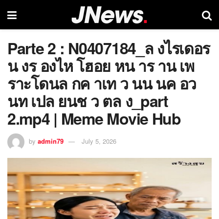
Parte 2 : N0407184_ล งไรเดอร
น งร องไห โฮอย หน าร าน เพ
ราะโดนล กค าเท ว นน นค อว
นท เปล ยนช ว ตล ง_part
2.mp4 | Meme Movie Hub
by
admin79
July 5, 2026