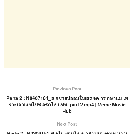
Previous Post
Parte 2 : N0407181_ล กชายปลอมใบเสร จค าร กษาแม เพ
ราะเอาเง นไปซ อรถให แฟน_part 2.mp4 | Meme Movie
Hub
Next Post
Parte 2 : N2306151 พ อไม ยอมให ล กสาวแต งคนข บว น