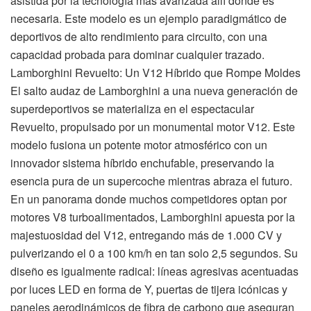
asistida por la tecnología más avanzada allí donde es
necesaria. Este modelo es un ejemplo paradigmático de
deportivos de alto rendimiento para circuito, con una
capacidad probada para dominar cualquier trazado.
Lamborghini Revuelto: Un V12 Híbrido que Rompe Moldes
El salto audaz de Lamborghini a una nueva generación de
superdeportivos se materializa en el espectacular
Revuelto, propulsado por un monumental motor V12. Este
modelo fusiona un potente motor atmosférico con un
innovador sistema híbrido enchufable, preservando la
esencia pura de un supercoche mientras abraza el futuro.
En un panorama donde muchos competidores optan por
motores V8 turboalimentados, Lamborghini apuesta por la
majestuosidad del V12, entregando más de 1.000 CV y
pulverizando el 0 a 100 km/h en tan solo 2,5 segundos. Su
diseño es igualmente radical: líneas agresivas acentuadas
por luces LED en forma de Y, puertas de tijera icónicas y
paneles aerodinámicos de fibra de carbono que aseguran