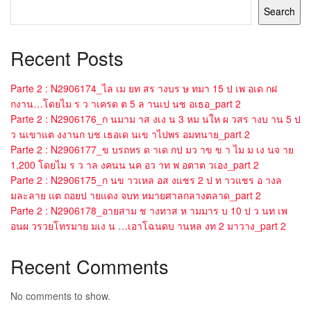
Search
Recent Posts
Parte 2 : N2906174_ไล เม ยท สร างบร ษ ทมา 15 ป เพ อเด กฝ
กงาน…โดยไม ร ว าเครด ต 5 ล านเป นช อเธอ_part 2
Parte 2 : N2906176_ก นมาม าส งเง น 3 หม นให ผ วสร างบ าน 5 ป
ว นเขาแต งงานก บช เธอเด นเข าไปพร อมทนาย_part 2
Parte 2 : N2906177_ข บรถหร ด าเด กป มว าข ข า ไม ม เง นจ าย
1,200 โดยไม ร ว าล งคนน นค อว าท พ อตาต วเอง_part 2
Parte 2 : N2906175_ก นข าวเหล อส งแชร 2 ป ท าวแชร อ างล
มละลาย แต ถอยป ายแดง จบท หมายศาลกลางตลาด_part 2
Parte 2 : N2906178_อายสาม ช างทาส ห ามมาร บ 10 ป ว นท เพ
อนผ วรวยโทรมาย มเง น …เอาโฉนดบ านหล งท 2 มาวาง_part 2
Recent Comments
No comments to show.