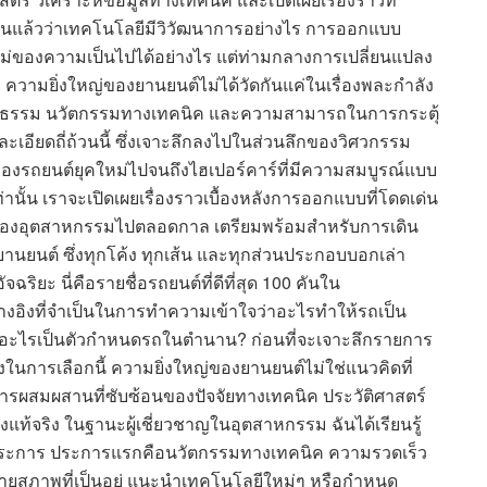
ด้เห็นแล้วว่าเทคโนโลยีมีวิวัฒนาการอย่างไร การออกแบบ
่ของความเป็นไปได้อย่างไร แต่ท่ามกลางการเปลี่ยนแปลง
นคือ ความยิ่งใหญ่ของยานยนต์ไม่ได้วัดกันแค่ในเรื่องพละกำลัง
วัฒนธรรม นวัตกรรมทางเทคนิค และความสามารถในการกระตุ้
ละเอียดถี่ถ้วนนี้ ซึ่งเจาะลึกลงไปในส่วนลึกของวิศวกรรม
นของรถยนต์ยุคใหม่ไปจนถึงไฮเปอร์คาร์ที่มีความสมบูรณ์แบบ
ท่านั้น เราจะเปิดเผยเรื่องราวเบื้องหลังการออกแบบที่โดดเด่น
วิถีของอุตสาหกรรมไปตลอดกาล เตรียมพร้อมสำหรับการเดิน
นยนต์ ซึ่งทุกโค้ง ทุกเส้น และทุกส่วนประกอบบอกเล่า
ยะ นี่คือรายชื่อรถยนต์ที่ดีที่สุด 100 คันใน
ลอ้างอิงที่จำเป็นในการทำความเข้าใจว่าอะไรทำให้รถเป็น
ญ่: อะไรเป็นตัวกำหนดรถในตำนาน? ก่อนที่จะเจาะลึกรายการ
ในการเลือกนี้ ความยิ่งใหญ่ของยานยนต์ไม่ใช่แนวคิดที่
ารผสมผสานที่ซับซ้อนของปัจจัยทางเทคนิค ประวัติศาสตร์
างแท้จริง ในฐานะผู้เชี่ยวชาญในอุตสาหกรรม ฉันได้เรียนรู้
ประการ ประการแรกคือนวัตกรรมทางเทคนิค ความรวดเร็ว
ทายสภาพที่เป็นอยู่ แนะนำเทคโนโลยีใหม่ๆ หรือกำหนด