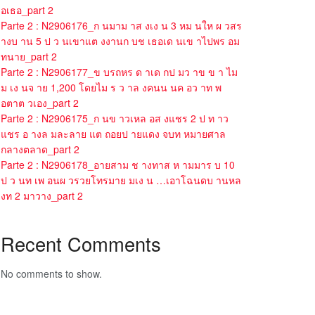
อเธอ_part 2
Parte 2 : N2906176_ก นมาม าส งเง น 3 หม นให ผ วสร
างบ าน 5 ป ว นเขาแต งงานก บช เธอเด นเข าไปพร อม
ทนาย_part 2
Parte 2 : N2906177_ข บรถหร ด าเด กป มว าข ข า ไม
ม เง นจ าย 1,200 โดยไม ร ว าล งคนน นค อว าท พ
อตาต วเอง_part 2
Parte 2 : N2906175_ก นข าวเหล อส งแชร 2 ป ท าว
แชร อ างล มละลาย แต ถอยป ายแดง จบท หมายศาล
กลางตลาด_part 2
Parte 2 : N2906178_อายสาม ช างทาส ห ามมาร บ 10
ป ว นท เพ อนผ วรวยโทรมาย มเง น …เอาโฉนดบ านหล
งท 2 มาวาง_part 2
Recent Comments
No comments to show.