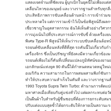
แสดงเจตจำนงที่ชัดเจน ผู้บุกเบิกในยุคนี้ไม่เพียง
เคลื่อนไหวของมนุษย์ และวางรากฐานสำหรับทุกสิ่ง
ประสิทธิภาพการขับเคลื่อนด้านหน้า การเข้าร่วม
ประหลาดใจ แต่การรวมเข้าไว้เป็นข้อพิสูจน์ถึงผล
เชี่ยวชาญในอุตสาหกรรม ฉันได้เห็นตัวอย่างวิศวกรร
การมุ่งเน้นไปที่ประสบการณ์การขับขี่ ด้วยเครื่องย
พิเศษ Type-R พิสูจน์ให้เห็นว่าระบบขับเคลื่อนล้
รถยนต์ขับเคลื่อนหลังที่ดีที่สุด รถคันนี้ไม่เกี่ยวกับ
เครื่องจักร ซึ่งเป็นปรัชญาที่ยังคงมีความเกี่ยวข้อง
รถยนต์เพียงไม่กี่คันที่เปลี่ยนแปลงภูมิทัศน์ของยา
เอกลักษณ์แห่งยุค 90 คันนี้ได้กำหนดหมวดหมู่ให
อเมริกัน ความสามารถในการผสมผสานฟังก์ชันก
ทำให้ประสบความสำเร็จในทันที และวางรากฐานสำห
1993 Toyota Supra Twin Turbo: ตำนานการดัดแปล
มหาศาลเมื่อเทียบกับคู่แข่งทั่วไป แต่ผลกระทบต่อ
เป็นผืนผ้าใบสำหรับผู้ชื่นชอบที่ต้องการยกระ
ปรับแต่งแบบสุดขั้วได้ยกระดับให้กลายเป็นสถาน