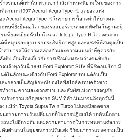
แต่สร้างรถยนต์เท่านั้น พวกเขากำลังกำหนดนิยามใหม่ของการ
ที่ตามมา1997 Acura Integra Type-R: สุดยอดแห่ง
ของ Acura Integra Type-R ในรายการนี้อาจทำให้บางคน
กระทบที่ยั่งยืนต่อโลกของรถสปอร์ตขนาดกะทัดรัด ในฐานะผู้
มที่ยอดเยี่ยมนับไม่ถ้วน แต่ Integra Type-R โดดเด่นจาก
นต์ที่หมุนรอบสูง เบรกประสิทธิภาพสูง และแชสซีที่สมดุลเป็น
อหน้าสามารถให้ความคล่องตัวและความแม่นยำที่คู่ควรกับ
กำลังดิบ เป็นเรื่องเกี่ยวกับการเชื่อมโยงระหว่างคนขับกับ
มาจนถึงทุกวันนี้ 1991 Ford Explorer: SUV ที่พิชิตอเมริกา มี
นยนต์ในลักษณะเดียวกับ Ford Explorer รถยนต์อันเป็น
ม่และกลายเป็นสัญลักษณ์ของไลฟ์สไตล์ครอบครัวชาว
ารทำงาน ความสะดวกสบาย และสัมผัสแห่งการผจญภัย
รับความเจริญของรถ SUV ที่ดำเนินมาจนถึงทุกวันนี้
ง แม้ว่า Toyota Supra Twin Turbo ไม่เคยมียอดขาย
วัฒนธรรมการปรับเปลี่ยนรถก็ไม่อาจปฏิเสธได้ รถคันนี้กลาย
ดับสมรรถนะไปอีกระดับ และความสามารถในการทนทานต่อการ
ะระดับตำนานในชุมชนการปรับแต่ง วิวัฒนาการแห่งความเป็น