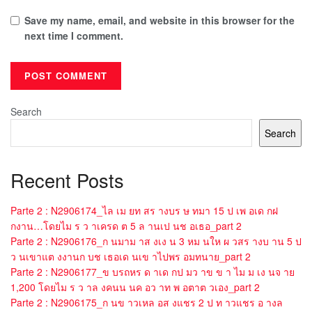
Save my name, email, and website in this browser for the
next time I comment.
Search
Search
Recent Posts
Parte 2 : N2906174_ไล เม ยท สร างบร ษ ทมา 15 ป เพ อเด กฝ
กงาน…โดยไม ร ว าเครด ต 5 ล านเป นช อเธอ_part 2
Parte 2 : N2906176_ก นมาม าส งเง น 3 หม นให ผ วสร างบ าน 5 ป
ว นเขาแต งงานก บช เธอเด นเข าไปพร อมทนาย_part 2
Parte 2 : N2906177_ข บรถหร ด าเด กป มว าข ข า ไม ม เง นจ าย
1,200 โดยไม ร ว าล งคนน นค อว าท พ อตาต วเอง_part 2
Parte 2 : N2906175_ก นข าวเหล อส งแชร 2 ป ท าวแชร อ างล