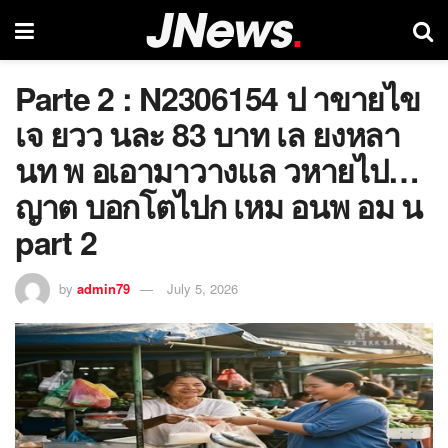
Parte 2 : N2306154 ป าขายไข
เจ ยวว นละ 83 บาท เล ยงหลา
นท พ อเอามาวางแล วหายไป…
ญาต บอกโตไปก เหม อนพ อม น
part 2
by
admin79
July 5, 2026