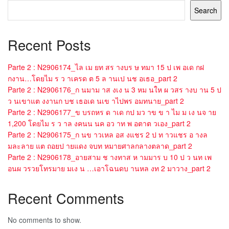
Search
Recent Posts
Parte 2 : N2906174_ไล เม ยท สร างบร ษ ทมา 15 ป เพ อเด กฝ
กงาน…โดยไม ร ว าเครด ต 5 ล านเป นช อเธอ_part 2
Parte 2 : N2906176_ก นมาม าส งเง น 3 หม นให ผ วสร างบ าน 5 ป
ว นเขาแต งงานก บช เธอเด นเข าไปพร อมทนาย_part 2
Parte 2 : N2906177_ข บรถหร ด าเด กป มว าข ข า ไม ม เง นจ าย
1,200 โดยไม ร ว าล งคนน นค อว าท พ อตาต วเอง_part 2
Parte 2 : N2906175_ก นข าวเหล อส งแชร 2 ป ท าวแชร อ างล
มละลาย แต ถอยป ายแดง จบท หมายศาลกลางตลาด_part 2
Parte 2 : N2906178_อายสาม ช างทาส ห ามมาร บ 10 ป ว นท เพ
อนผ วรวยโทรมาย มเง น …เอาโฉนดบ านหล งท 2 มาวาง_part 2
Recent Comments
No comments to show.