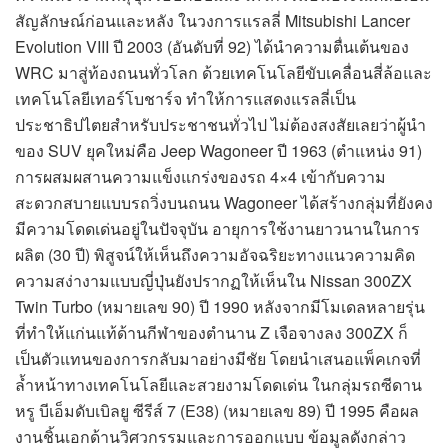
สัญลักษณ์ก่อนและหลัง ในวงการแรลลี่ Mitsubishi Lancer
Evolution VIII ปี 2003 (อันดับที่ 92) ได้นำความตื่นเต้นของ
WRC มาสู่ท้องถนนทั่วโลก ด้วยเทคโนโลยีขับเคลื่อนสี่ล้อและ
เทคโนโลยีเทอร์โบชาร์จ ทำให้การแสดงแรลลี่เป็น
ประชาธิปไตยสำหรับประชาชนทั่วไป ไม่ต้องสงสัยเลยว่าผู้นำ
ของ SUV ยุคใหม่คือ Jeep Wagoneer ปี 1963 (ตำแหน่ง 91)
การผสมผสานความแข็งแกร่งของรถ 4×4 เข้ากับความ
สะดวกสบายแบบรถวิ่งบนถนน Wagoneer ได้สร้างกลุ่มที่ยังคง
มีความโดดเด่นอยู่ในปัจจุบัน อายุการใช้งานยาวนานในการ
ผลิต (30 ปี) พิสูจน์ให้เห็นถึงความอัจฉริยะทางแนวความคิด
ความสง่างามแบบญี่ปุ่นยังปรากฏให้เห็นใน Nissan 300ZX
Twin Turbo (หมายเลข 90) ปี 1990 หลังจากมีโมเดลหลายรุ่น
ที่ทำให้แก่นแท้ด้านกีฬาของตำนาน Z เจือจางลง 300ZX ก็
เป็นตัวแทนของการกลับมาอย่างมีชัย โดยนำเสนอแพ็คเกจที่
ล้ำหน้าทางเทคโนโลยีและสวยงามโดดเด่น ในกลุ่มรถซีดาน
หรู บีเอ็มดับเบิลยู ซีรีส์ 7 (E38) (หมายเลข 89) ปี 1995 คือผล
งานชิ้นเอกด้านวิศวกรรมและการออกแบบ ข้อมูลดังกล่าว