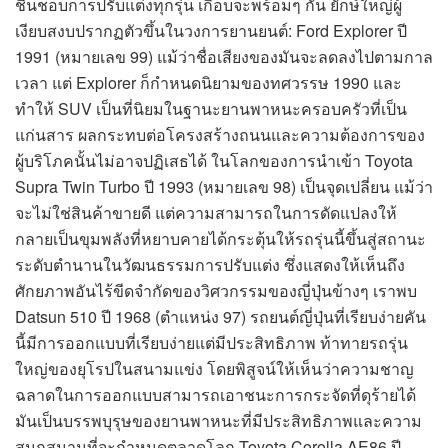
ชื่นชอบการปรับแต่งทุกรุ่น เกือบจะพร้อมๆ กัน ยักษ์ใหญ่ผู้
เงียบสงบปรากฏตัวขึ้นในวงการยานยนต์: Ford Explorer ปี
1991 (หมายเลข 99) แม้ว่าชื่อเสียงของมันจะลดลงไปตามกาล
เวลา แต่ Explorer ก็กำหนดนิยามของทศวรรษ 1990 และ
ทำให้ SUV เป็นที่นิยมในฐานะยานพาหนะครอบครัวที่เป็น
แก่นสาร ผลกระทบต่อโครงสร้างถนนและความต้องการของ
ผู้บริโภคนั้นไม่อาจปฏิเสธได้ ในโลกของการนำเข้า Toyota
Supra Twin Turbo ปี 1993 (หมายเลข 98) เป็นจุดเปลี่ยน แม้ว่า
จะไม่ใช่สินค้าขายดี แต่ความสามารถในการดัดแปลงให้
กลายเป็นขุมพลังที่หยาบคายได้กระตุ้นให้รถรุ่นนี้ขึ้นสู่สถานะ
ระดับตำนานในวัฒนธรรมการปรับแต่ง ซึ่งแสดงให้เห็นถึง
ศักยภาพอันไร้ขีดจำกัดของวิศวกรรมของญี่ปุ่นข้างๆ เราพบ
Datsun 510 ปี 1968 (ตำแหน่ง 97) รถยนต์ญี่ปุ่นที่เรียบง่ายคัน
นี้มีการออกแบบที่เรียบง่ายแต่มีประสิทธิภาพ ท้าทายรถรุ่น
ใหญ่ของยุโรปในสนามแข่ง โดยพิสูจน์ให้เห็นว่าความชาญ
ฉลาดในการออกแบบสามารถเอาชนะการกระจัดที่ดุร้ายได้
มันเป็นบรรพบุรุษของยานพาหนะที่มีประสิทธิภาพและความ
สนุกสนานที่จะกำหนดตลาดโลก Toyota Corolla AE86 ปี