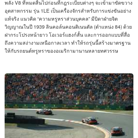
พลัง V8 ที่หมดสิ้นไปก่อนที่กฎระเบียบต่างๆ จะเข้ามาขัดขวาง
อุตสาหกรรม รุ่น 1LE เป็นเครื่องจักรสำหรับการแข่งขันอย่าง
แท้จริง แนวคิด “ความหรูหราส่วนบุคคล” มีบิดาฝ่ายจิต
วิญญาณในปี 1939 ลินคอล์นคอนติเนนตัล (ตำแหน่ง 84) ด้วย
ฝากระโปรงหน้ายาว โอเวอร์แฮงก์สั้น และการออกแบบที่สื่อ
ถึงความสง่างามเหนือกาลเวลา ทำให้รถรุ่นนี้สร้างมาตรฐาน
ให้กับรถยนต์หรูหราของอเมริกามานานหลายทศวรรษ