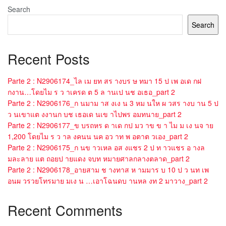
Search
Search
Recent Posts
Parte 2 : N2906174_ไล เม ยท สร างบร ษ ทมา 15 ป เพ อเด กฝ
กงาน…โดยไม ร ว าเครด ต 5 ล านเป นช อเธอ_part 2
Parte 2 : N2906176_ก นมาม าส งเง น 3 หม นให ผ วสร างบ าน 5 ป
ว นเขาแต งงานก บช เธอเด นเข าไปพร อมทนาย_part 2
Parte 2 : N2906177_ข บรถหร ด าเด กป มว าข ข า ไม ม เง นจ าย
1,200 โดยไม ร ว าล งคนน นค อว าท พ อตาต วเอง_part 2
Parte 2 : N2906175_ก นข าวเหล อส งแชร 2 ป ท าวแชร อ างล
มละลาย แต ถอยป ายแดง จบท หมายศาลกลางตลาด_part 2
Parte 2 : N2906178_อายสาม ช างทาส ห ามมาร บ 10 ป ว นท เพ
อนผ วรวยโทรมาย มเง น …เอาโฉนดบ านหล งท 2 มาวาง_part 2
Recent Comments