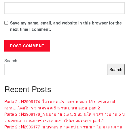
Save my name, email, and website in this browser for the
next time I comment.
Search
Search
Recent Posts
Parte 2 : N2906174_ไล เม ยท สร างบร ษ ทมา 15 ป เพ อเด กฝ
กงาน…โดยไม ร ว าเครด ต 5 ล านเป นช อเธอ_part 2
Parte 2 : N2906176_ก นมาม าส งเง น 3 หม นให ผ วสร างบ าน 5 ป
ว นเขาแต งงานก บช เธอเด นเข าไปพร อมทนาย_part 2
Parte 2 : N2906177_ข บรถหร ด าเด กป มว าข ข า ไม ม เง นจ าย