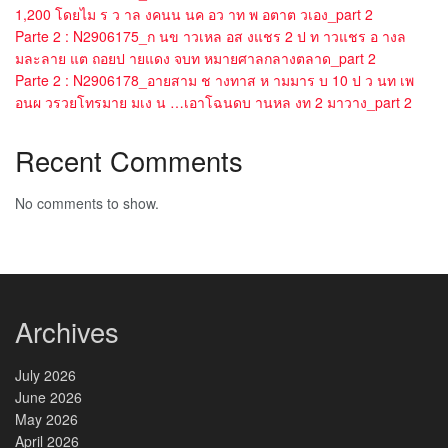
1,200 โดยไม ร ว าล งคนน นค อว าท พ อตาต วเอง_part 2
Parte 2 : N2906175_ก นข าวเหล อส งแชร 2 ป ท าวแชร อ างล
มละลาย แต ถอยป ายแดง จบท หมายศาลกลางตลาด_part 2
Parte 2 : N2906178_อายสาม ช างทาส ห ามมาร บ 10 ป ว นท เพ
อนผ วรวยโทรมาย มเง น …เอาโฉนดบ านหล งท 2 มาวาง_part 2
Recent Comments
No comments to show.
Archives
July 2026
June 2026
May 2026
April 2026