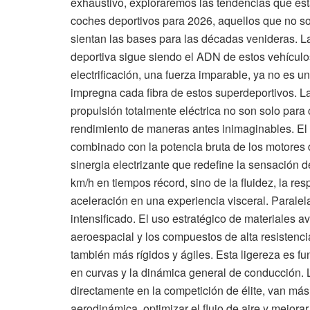
exhaustivo, exploraremos las tendencias que es
coches deportivos para 2026, aquellos que no s
sientan las bases para las décadas venideras. 
deportiva sigue siendo el ADN de estos vehículo
electrificación, una fuerza imparable, ya no es 
impregna cada fibra de estos superdeportivos. La
propulsión totalmente eléctrica no son solo para
rendimiento de maneras antes inimaginables. El 
combinado con la potencia bruta de los motores 
sinergia electrizante que redefine la sensación 
km/h en tiempos récord, sino de la fluidez, la r
aceleración en una experiencia visceral. Paralel
intensificado. El uso estratégico de materiales 
aeroespacial y los compuestos de alta resistenc
también más rígidos y ágiles. Esta ligereza es fu
en curvas y la dinámica general de conducción. 
directamente en la competición de élite, van más
aerodinámica, optimizar el flujo de aire y mejorar