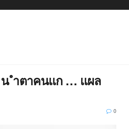
32 น ำตาคนแก … แผล
0