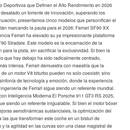
nco Deportivos que Definen el Alto Rendimiento en 2026
 desatado un torrente de innovación, superando los
tinuación, presentamos cinco modelos que personifican el
están marcando la pauta para el 2026: Ferrari SF90 XX
encia Ferrari ha elevado su ya impresionante plataforma
F90 Stradale. Este modelo es la encarnación de la
para la pista, sin sacrificar la exclusividad. Si bien la
lo que hay debajo ha sido radicalmente centrado,
más intensa. Ferrari demuestra con maestría que la
n de un motor V8 biturbo pueden no solo coexistir, sino
sinfonía de tecnología y emoción, donde la experiencia
ingeniería de Ferrari sigue siendo un referente mundial.
 con Inteligencia Moderna El Porsche 911 GT3 RS 2025,
ue siendo un referente inigualable. Si bien el motor bóxer
mejoras aerodinámicas sustanciales, la optimización del
 las que transforman este coche en un bisturí de
n y la agilidad en las curvas son una clase magistral de