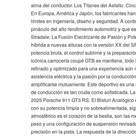
alma del conductor. Los Titanes del Asfalto: Ci
En Europa, América y Japón, los fabricantes han
límites en ingeniería, diseño y seguridad. A con
pináculo del alto rendimiento automotriz y que 
Stradale: La Fusión Electrizante de Pasión y Pot
híbrida a nuevas alturas con la versión XX del S
potencia bruta, el control sublime y la preparación 
icónica carrocería coupé GTB se mantiene, todo 
refinado y optimizado para una experiencia aún 
asistencia eléctrica y la pasión por la conducció
amplificarse mutuamente. Este deportivo es una 
de conducción es tan cruda como sofisticada. La 
2025 Porsche 911 GT3 RS: El Bisturí Analógico
con su potencia limpia y no sobrealimentada, sig
atmosférico es el corazón de la bestia, son las 
peso y una configuración de suspensión revisada
precisión en la pista. La respuesta de la direcció