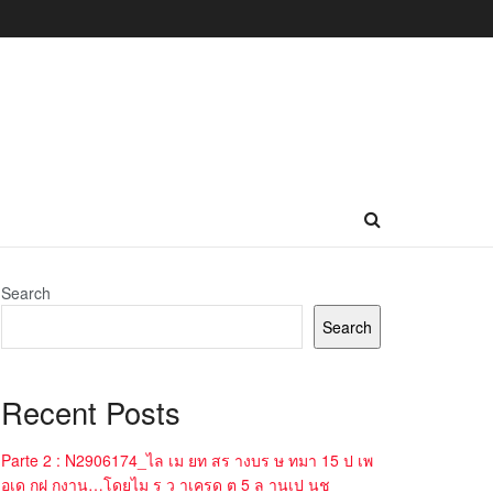
Search
Search
Recent Posts
Parte 2 : N2906174_ไล เม ยท สร างบร ษ ทมา 15 ป เพ
อเด กฝ กงาน…โดยไม ร ว าเครด ต 5 ล านเป นช