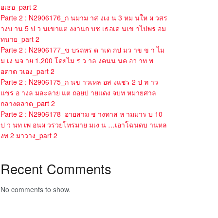
อเธอ_part 2
Parte 2 : N2906176_ก นมาม าส งเง น 3 หม นให ผ วสร
างบ าน 5 ป ว นเขาแต งงานก บช เธอเด นเข าไปพร อม
ทนาย_part 2
Parte 2 : N2906177_ข บรถหร ด าเด กป มว าข ข า ไม
ม เง นจ าย 1,200 โดยไม ร ว าล งคนน นค อว าท พ
อตาต วเอง_part 2
Parte 2 : N2906175_ก นข าวเหล อส งแชร 2 ป ท าว
แชร อ างล มละลาย แต ถอยป ายแดง จบท หมายศาล
กลางตลาด_part 2
Parte 2 : N2906178_อายสาม ช างทาส ห ามมาร บ 10
ป ว นท เพ อนผ วรวยโทรมาย มเง น …เอาโฉนดบ านหล
งท 2 มาวาง_part 2
Recent Comments
No comments to show.