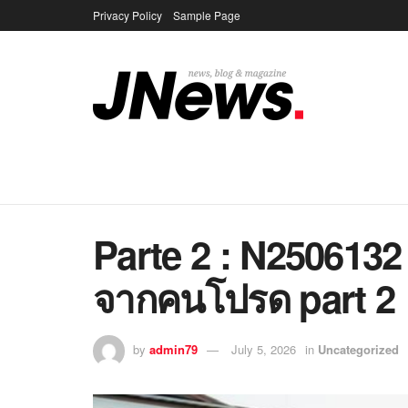
Privacy Policy
Sample Page
Parte 2 : N25061
จากคนโปรด part 2
by
admin79
July 5, 2026
in
Uncategorized