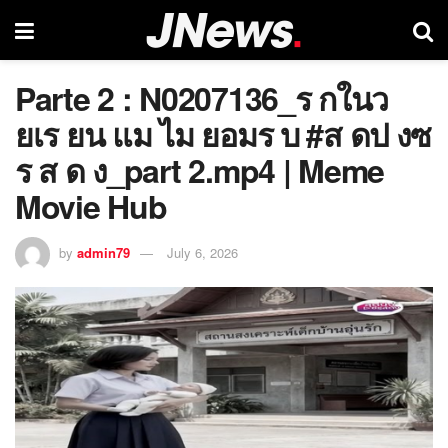
Parte 2 : N0207136_ร กในว
ยเร ยน แม ไม ยอมร บ #ส ดป งซ
ร ส ด ง_part 2.mp4 | Meme
Movie Hub
by
admin79
July 6, 2026