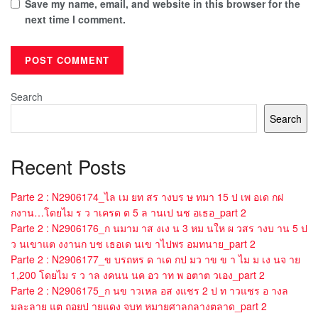
Save my name, email, and website in this browser for the
next time I comment.
Search
Search
Recent Posts
Parte 2 : N2906174_ไล เม ยท สร างบร ษ ทมา 15 ป เพ อเด กฝ
กงาน…โดยไม ร ว าเครด ต 5 ล านเป นช อเธอ_part 2
Parte 2 : N2906176_ก นมาม าส งเง น 3 หม นให ผ วสร างบ าน 5 ป
ว นเขาแต งงานก บช เธอเด นเข าไปพร อมทนาย_part 2
Parte 2 : N2906177_ข บรถหร ด าเด กป มว าข ข า ไม ม เง นจ าย
1,200 โดยไม ร ว าล งคนน นค อว าท พ อตาต วเอง_part 2
Parte 2 : N2906175_ก นข าวเหล อส งแชร 2 ป ท าวแชร อ างล
มละลาย แต ถอยป ายแดง จบท หมายศาลกลางตลาด_part 2