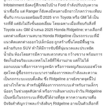
Infotainment ยังคงรู้สึกเชยไปบ้าง Ford กำลังปรับปรุงความ
น่าเชื่อถือ แต่ Ranger ก็ยังคงมีหนทางอีกยาวไกลกว่าจะเทียบ
ชั้นกับ กระบะยอดนิยมปี 2025 จาก Toyota หรือ GM ได้ เป็น
รถที่ดี แต่ยังไม่ถึงขั้นยอดเยี่ยม โดยเฉพาะเมื่อเทียบกับสิ่งที่
Toyota และ GM นำเสนอ 2025 Honda Ridgeline: ทางเลือกที่
แตกต่างเพื่อความสบาย Honda Ridgeline เป็นรถกระบะที่มี
แนวคิดแตกต่างออกไปเล็กน้อย ถูกสร้างขึ้นโดยมีพื้นฐาน
คล้ายกับรถ SUV ทำให้มีการขับขี่ที่นุ่มนวลและประหยัด
น้ำมัน ห้องโดยสารมีความสะดวกสบาย กว้างขวาง พร้อมการ
จัดเก็บอัจฉริยะและเทคโนโลยีที่ใช้งานง่าย แต่ก็ไม่ได้
ออกแบบมาเพื่อการลากจูงหนัก หรือการผจญภัยแบบออฟโรด
สุดโหด ผู้ซื้อรถกระบะบางรายต้องการพละกำลังและความ
เป็นรถกระบะแบบดั้งเดิม ซึ่ง Ridgeline อาจยังขาดจุดนี้ไป
อย่างไรก็ตาม สำหรับผู้ที่ต้องการรถกระบะสำหรับงานเล็กๆ
น้อยๆ ในช่วงสุดสัปดาห์ หรือการเดินทางประจำวัน Ridgeline
เป็นหนึ่งในรถกระบะที่ขับขี่ได้ง่ายที่สุด หากความสบายคือ
ปัจจัยสำคัญกว่าพละกำลังดิบๆ Ridgeline อาจเป็นตัวเลือกที่