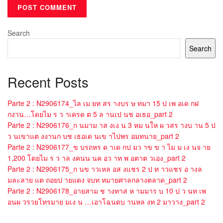
Search
Search
Recent Posts
Parte 2 : N2906174_ไล เม ยท สร างบร ษ ทมา 15 ป เพ อเด กฝ
กงาน…โดยไม ร ว าเครด ต 5 ล านเป นช อเธอ_part 2
Parte 2 : N2906176_ก นมาม าส งเง น 3 หม นให ผ วสร างบ าน 5 ป
ว นเขาแต งงานก บช เธอเด นเข าไปพร อมทนาย_part 2
Parte 2 : N2906177_ข บรถหร ด าเด กป มว าข ข า ไม ม เง นจ าย
1,200 โดยไม ร ว าล งคนน นค อว าท พ อตาต วเอง_part 2
Parte 2 : N2906175_ก นข าวเหล อส งแชร 2 ป ท าวแชร อ างล
มละลาย แต ถอยป ายแดง จบท หมายศาลกลางตลาด_part 2
Parte 2 : N2906178_อายสาม ช างทาส ห ามมาร บ 10 ป ว นท เพ
อนผ วรวยโทรมาย มเง น …เอาโฉนดบ านหล งท 2 มาวาง_part 2