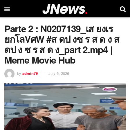
Parte 2 : N0207139_เส ยงเร
ยกโลVศW #ส ดป งซ ร ส ด ง ส
ดป ง ซ ร ส ด ง_part 2.mp4 |
Meme Movie Hub
by
admin79
July 6, 2026