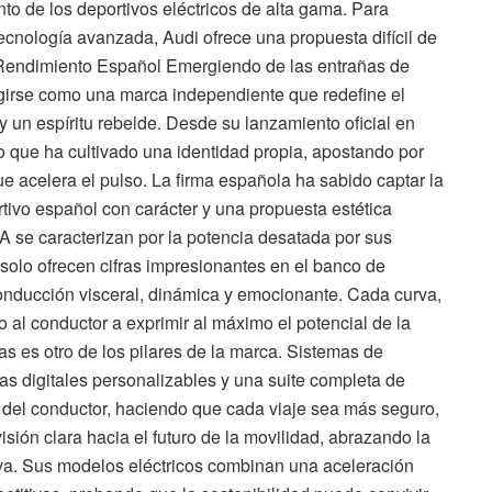
nto de los deportivos eléctricos de alta gama. Para
ecnología avanzada, Audi ofrece una propuesta difícil de
 Rendimiento Español Emergiendo de las entrañas de
girse como una marca independiente que redefine el
 un espíritu rebelde. Desde su lanzamiento oficial en
 que ha cultivado una identidad propia, apostando por
 acelera el pulso. La firma española ha sabido captar la
ivo español con carácter y una propuesta estética
 se caracterizan por la potencia desatada por sus
solo ofrecen cifras impresionantes en el banco de
onducción visceral, dinámica y emocionante. Cada curva,
o al conductor a exprimir al máximo el potencial de la
s es otro de los pilares de la marca. Sistemas de
las digitales personalizables y una suite completa de
a del conductor, haciendo que cada viaje sea más seguro,
ión clara hacia el futuro de la movilidad, abrazando la
tiva. Sus modelos eléctricos combinan una aceleración