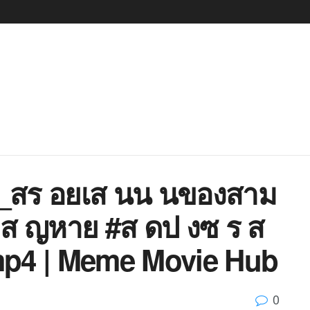
4_สร อยเส นน นของสาม
ส ญหาย #ส ดป งซ ร ส
.mp4 | Meme Movie Hub
0