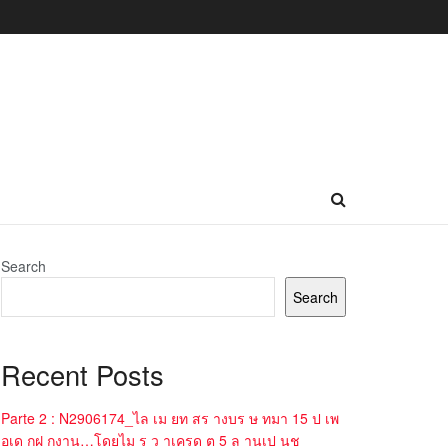
Search
Search
Recent Posts
Parte 2 : N2906174_ไล เม ยท สร างบร ษ ทมา 15 ป เพ
อเด กฝ กงาน…โดยไม ร ว าเครด ต 5 ล านเป นช