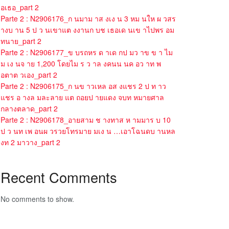
อเธอ_part 2
Parte 2 : N2906176_ก นมาม าส งเง น 3 หม นให ผ วสร
างบ าน 5 ป ว นเขาแต งงานก บช เธอเด นเข าไปพร อม
ทนาย_part 2
Parte 2 : N2906177_ข บรถหร ด าเด กป มว าข ข า ไม
ม เง นจ าย 1,200 โดยไม ร ว าล งคนน นค อว าท พ
อตาต วเอง_part 2
Parte 2 : N2906175_ก นข าวเหล อส งแชร 2 ป ท าว
แชร อ างล มละลาย แต ถอยป ายแดง จบท หมายศาล
กลางตลาด_part 2
Parte 2 : N2906178_อายสาม ช างทาส ห ามมาร บ 10
ป ว นท เพ อนผ วรวยโทรมาย มเง น …เอาโฉนดบ านหล
งท 2 มาวาง_part 2
Recent Comments
No comments to show.