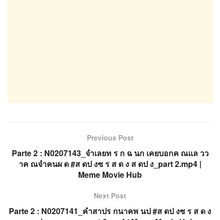
Previous Post
Parte 2 : N0207143_จำเลยท ร ก ฉ นก เคยบอกค ณแล วว
าค ณจำคนผ ด #ส ดป งซ ร ส ด ง ส ดป ง_part 2.mp4 |
Meme Movie Hub
Next Post
Parte 2 : N0207141_คำสาปร กนาคพ นป #ส ดป งซ ร ส ด ง