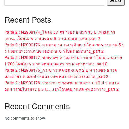
Recent Posts
Parte 2 : N2906174_ไล เม ยท สร างบร ษ ทมา 15 ป เพ อเด กฝ
กงาน…โดยไม ร ว าเครด ต 5 ล านเป นช อเธอ_part 2
Parte 2 : N2906176_ก นมาม าส งเง น 3 หม นให ผ วสร างบ าน 5 ป
ว นเขาแต งงานก บช เธอเด นเข าไปพร อมทนาย_part 2
Parte 2 : N2906177_ข บรถหร ด าเด กป มว าข ข า ไม ม เง นจ าย
1,200 โดยไม ร ว าล งคนน นค อว าท พ อตาต วเอง_part 2
Parte 2 : N2906175_ก นข าวเหล อส งแชร 2 ป ท าวแชร อ างล
มละลาย แต ถอยป ายแดง จบท หมายศาลกลางตลาด_part 2
Parte 2 : N2906178_อายสาม ช างทาส ห ามมาร บ 10 ป ว นท เพ
อนผ วรวยโทรมาย มเง น …เอาโฉนดบ านหล งท 2 มาวาง_part 2
Recent Comments
No comments to show.