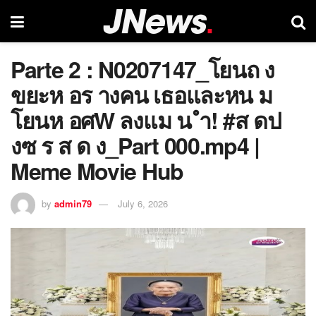
Parte 2 : N0207147_โยนถ ง
ขยะห อร างคน เธอและหน ม
โยนห อศW ลงแม น ำ! #ส ดป
งซ ร ส ด ง_Part 000.mp4 |
Meme Movie Hub
by
admin79
July 6, 2026