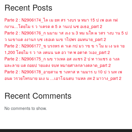
Recent Posts
Parte 2 : N2906174_ไล เม ยท สร างบร ษ ทมา 15 ป เพ อเด กฝ
กงาน…โดยไม ร ว าเครด ต 5 ล านเป นช อเธอ_part 2
Parte 2 : N2906176_ก นมาม าส งเง น 3 หม นให ผ วสร างบ าน 5 ป
ว นเขาแต งงานก บช เธอเด นเข าไปพร อมทนาย_part 2
Parte 2 : N2906177_ข บรถหร ด าเด กป มว าข ข า ไม ม เง นจ าย
1,200 โดยไม ร ว าล งคนน นค อว าท พ อตาต วเอง_part 2
Parte 2 : N2906175_ก นข าวเหล อส งแชร 2 ป ท าวแชร อ างล
มละลาย แต ถอยป ายแดง จบท หมายศาลกลางตลาด_part 2
Parte 2 : N2906178_อายสาม ช างทาส ห ามมาร บ 10 ป ว นท เพ
อนผ วรวยโทรมาย มเง น …เอาโฉนดบ านหล งท 2 มาวาง_part 2
Recent Comments
No comments to show.