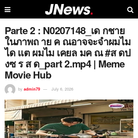
Parte 2 : N0207148_เด กชาย
ในภาพถ าย ค ณอาจจะจำผมไม
ได แต ผมไม เคยล มค ณ #ส ดป
งซ ร ส ด_part 2.mp4 | Meme
Movie Hub
by
admin79
July 6, 2026