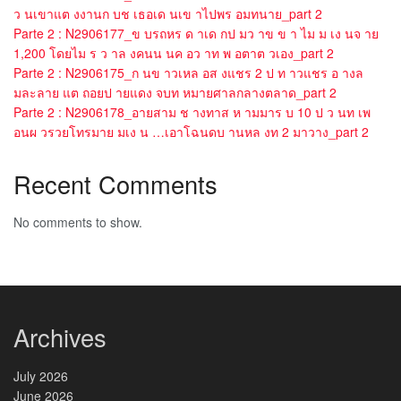
ว นเขาแต งงานก บช เธอเด นเข าไปพร อมทนาย_part 2
Parte 2 : N2906177_ข บรถหร ด าเด กป มว าข ข า ไม ม เง นจ าย
1,200 โดยไม ร ว าล งคนน นค อว าท พ อตาต วเอง_part 2
Parte 2 : N2906175_ก นข าวเหล อส งแชร 2 ป ท าวแชร อ างล
มละลาย แต ถอยป ายแดง จบท หมายศาลกลางตลาด_part 2
Parte 2 : N2906178_อายสาม ช างทาส ห ามมาร บ 10 ป ว นท เพ
อนผ วรวยโทรมาย มเง น …เอาโฉนดบ านหล งท 2 มาวาง_part 2
Recent Comments
No comments to show.
Archives
July 2026
June 2026