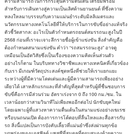
ความสามารถในการกระตุ้นความตื่นเต้น เตรียมพร้อม
สำหรับการเดินทางสู่ความเป็นเลิศด้านยานยนต์ ที่ซึ่งความ
หลงใหลมาบรรจบกับความแม่นยำระดับมิลลิเมตรและ
นวัตกรรมทางเทคโนโลยีที่ให้บริการในการขับขี่อย่างแท้จริง
ตัวชี้วัดสากล: อะไรเป็นตัวกำหนดรถยนต์สมรรถนะสูงในปี
2568 ก่อนที่เราจะเจาะลึกรายชื่อผู้เข้าแข่งขัน สิ่งสำคัญคือ
ต้องกำหนดสนามแข่งขัน คำว่า “รถสมรรถนะสูง” อาจดู
เหมือนเป็นอัตวิสัยซึ่งเป็นเรื่องของความคิดเห็นส่วนตัว
อย่างไรก็ตาม ในบริบททางวิชาชีพและทางเทคนิคที่เกี่ยวข้อง
กับเรา มีเกณฑ์วัตถุประสงค์ชุดหนึ่งที่ช่วยให้เราแยกแยะ
ระหว่างผู้ที่มีความโดดเด่นและผู้มีความสามารถเพียงอย่าง
เดียวได้ เสาหลักแรกและที่สำคัญที่สุดสำหรับผู้ที่ชื่นชอบการ
ขับขี่คือการมีส่วนร่วม อัตราเร่งจาก 0 ถึง 100 กม./ชม. ใน
เวลาน้อยกว่าสามวินาทีไม่เพียงพออีกต่อไป นักขับยุคใหม่
โดยเฉพาะผู้ที่แสวงหาความตื่นเต้นในสนามแข่งอย่างเฆเรซ
หรือบนถนนเปิด ต้องการการโต้ตอบที่ลื่นไหลและสื่อสารกับ
รถ สิ่งนี้แปลเป็นการบังคับเลี้ยวที่แม่นยำซึ่งส่งผ่านทุกข้อ
บกพร่องของแอสฟัลต์ แชสซีที่สมดุลที่ตอบสนองด้วยความ