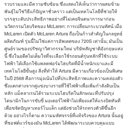
รวบรวมและมีความซับซ้อน ซึ่งแสดงให้เห็นว่าการผสมข้าม
พันธุ์ไม่ใช่วิธีแก้ปัญหาชั่วคราว แต่เป็นเทคโนโลยีที่ช่วยให้
บรรลุระดับประสิทธิภาพอย่างที่ไม่เคยจินตนาการมาก่อน
นวัตกรรมไฮบริดของ McLaren: การเปลี่ยนกระบวนทัศน์ เมื่อ
McLaren เปิดตัว McLaren Artura ถือเป็นก้าวสำคัญในกลยุทธ์
ผลิตภัณฑ์ รุ่นนี้ไม่ใช่แค่การอัพเดตของ 720S เท่านั้น; มันเป็น
ศูนย์รวมของปรัชญาวิศวกรรมใหม่ บริษัทสัญชาติอังกฤษแห่ง
นี้ ซึ่งในอดีตไม่เต็มใจที่จะเลือกใช้รถยนต์รุ่นหลักที่ใช้ระบบ
ไฟฟ้า ได้เลือกใช้แพลตฟอร์มไฮบริดที่มีน้ำหนักเบาและมี
เทคโนโลยีขั้นสูง สิ่งที่ทำให้ Artura มีความเกี่ยวข้องเป็นพิเศษ
ในปี 2568 คือการมุ่งเน้นไปที่ประสิทธิภาพและความคล่องตัว
ซึ่งแตกต่างจากคู่แข่งบางรายที่ใช้ไฟฟ้าเพื่อเพิ่มกำลังดิบเป็น
หลัก แม็คลาเรนได้รวมระบบไฮบริดในลักษณะที่ปรับปรุง
ไดนามิกในการขับขี่ มอเตอร์ไฟฟ้าไม่เพียงแต่ให้แรงบิดทันที
เพื่อขจัดปัญหาเทอร์โบแล็ก แต่ยังช่วยให้รถทรงตัวดีขึ้นอีก
ด้วย อย่างไรก็ตาม ความมหัศจรรย์ที่แท้จริงของ Artura นั้นอยู่
ที่ซอฟต์แวร์ของมัน McLaren ได้พัฒนาระบบควบคุมแบบ