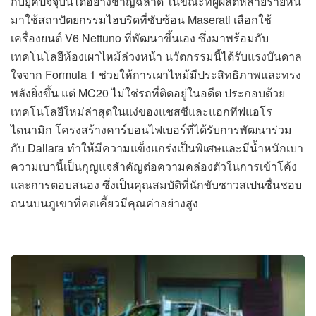
กับยุคปัจจุบันได้อย่างชาญฉลาด ในขณะที่ผู้ผลิตหลายรายหัน
มาใช้สถาปัตยกรรมไฮบริดที่ซับซ้อน Maserati เลือกใช้
เครื่องยนต์ V6 Nettuno ที่พัฒนาขึ้นเอง ซึ่งมาพร้อมกับ
เทคโนโลยีห้องเผาไหม้ล่วงหน้า นวัตกรรมนี้ได้รับแรงบันดาล
ใจจาก Formula 1 ช่วยให้การเผาไหม้มีประสิทธิภาพและทรง
พลังยิ่งขึ้น แต่ MC20 ไม่ใช่รถที่ติดอยู่ในอดีต ประกอบด้วย
เทคโนโลยีใหม่ล่าสุดในแง่ของแชสซีและแอกทีฟแอโร
ไดนามิก โครงสร้างคาร์บอนไฟเบอร์ที่ได้รับการพัฒนาร่วม
กับ Dallara ทำให้มีความแข็งแกร่งเป็นพิเศษและมีน้ำหนักเบา
ความเบานี้เป็นกุญแจสำคัญต่อความคล่องตัวในการเข้าโค้ง
และการตอบสนอง ซึ่งเป็นคุณสมบัติที่นักขับชาวสเปนชื่นชอบ
ถนนบนภูเขาที่คดเคี้ยวมีคุณค่าอย่างสูง