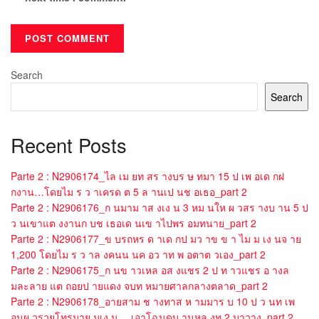
Search
Search
Recent Posts
Parte 2 : N2906174_ไล เม ยท สร างบร ษ ทมา 15 ป เพ อเด กฝ
กงาน…โดยไม ร ว าเครด ต 5 ล านเป นช อเธอ_part 2
Parte 2 : N2906176_ก นมาม าส งเง น 3 หม นให ผ วสร างบ าน 5 ป
ว นเขาแต งงานก บช เธอเด นเข าไปพร อมทนาย_part 2
Parte 2 : N2906177_ข บรถหร ด าเด กป มว าข ข า ไม ม เง นจ าย
1,200 โดยไม ร ว าล งคนน นค อว าท พ อตาต วเอง_part 2
Parte 2 : N2906175_ก นข าวเหล อส งแชร 2 ป ท าวแชร อ างล
มละลาย แต ถอยป ายแดง จบท หมายศาลกลางตลาด_part 2
Parte 2 : N2906178_อายสาม ช างทาส ห ามมาร บ 10 ป ว นท เพ
อนผ วรวยโทรมาย มเง น …เอาโฉนดบ านหล งท 2 มาวาง_part 2