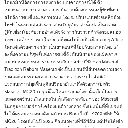
ไดนามิกที่จัดการการส่งกำลังแบบคาดการณ์ได้ ซึ่ง
หมายความว่ารถจะคาดการณ์ความต้องการของผู้ขับขี่ตาม
สไตล์การขับขี่และสภาพถนน โดยจะปรับระบบช่วยเหลือด้วย
ไฟฟ้าในหน่วยมิลลิวินาที สำหรับผู้ขับขี่ สิ่งนี้แปลเป็นความ
รู้สึกเชื่อมโยงกับรถอย่างแท้จริง ราวกับว่ารถกำลังตอบสนอง
ต่อความคิดของเขา ในตลาดที่เต็มไปด้วยตัวเลือกต่างๆ Artura
โดดเด่นด้วยความกล้า เป็นยานยนต์ที่โอบรับอนาคตโดยไม่
ละทิ้งความบริสุทธิ์แห่งการขับขี่ซึ่งเป็นนิยามของแม็คลาเร
นมานานหลายทศวรรษ การกลับมาอย่างมีชัยของ Maserati:
Tradition Reborn Maserati ซึ่งเป็นแบรนด์ที่สืบทอดความสง่า
งามและสมรรถนะมายาวนานกว่าศตวรรษ ได้สัมผัส
ประสบการณ์ยุคฟื้นฟูศิลปวิทยาอันน่าทึ่งด้วยการเปิดตัว
Maserati MC20 รถรุ่นนี้ไม่ใช่แค่รถยนต์เท่านั้น ถือเป็นการ
แสดงเจตจำนง มันแสดงให้เห็นถึงการกลับมาของ Maserati
ในกลุ่มซุปเปอร์คาร์เครื่องยนต์วางกลาง ซึ่งเป็นพื้นที่ที่แบรนด์
ไม่ได้ครอบครองมาตั้งแต่ตำนาน Bora ในปี 1970สิ่งที่ทำให้
MC20 โดดเด่นในปี 2025 คือแนวทางที่พิถีพิถัน แต่ปรับให้เข้า