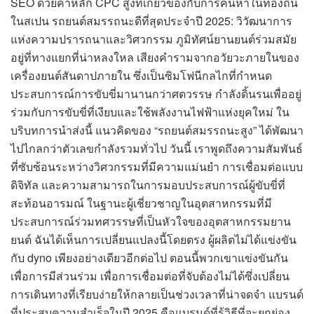
SEO ด้วยคำหลัก CPC สูงที่เกี่ยวข้องกับการค้นหาในท้องถิ่น
ในสเปน รถยนต์สมรรถนะดีที่สุดประจำปี 2025: วิวัฒนาการ
แห่งความปรารถนาและวิศวกรรม ภูมิทัศน์ยานยนต์ร่วมสมัย
อยู่ที่ทางแยกที่น่าหลงใหล เสียงคำรามจากอวัยวะภายในของ
เครื่องยนต์สันดาปภายใน ซึ่งเป็นซิมโฟนีกลไกที่กำหนด
ประสบการณ์การขับขี่มานานกว่าศตวรรษ กำลังดิ้นรนเพื่ออยู่
ร่วมกับการขับขี่ที่เงียบและใช้พลังงานไฟฟ้าแห่งยุคใหม่ ใน
บริบทการนำส่งนี้ แนวคิดของ “รถยนต์สมรรถนะสูง” ได้พัฒนา
ไปไกลกว่าตัวเลขกำลังรวมทั่วไป วันนี้ เราพูดถึงความสัมพันธ์
ที่ซับซ้อนระหว่างวิศวกรรมที่มีความแม่นยำ การเชื่อมต่อแบบ
ดิจิทัล และความสามารถในการมอบประสบการณ์ผู้ขับขี่ที่
สะท้อนอารมณ์ ในฐานะผู้เชี่ยวชาญในอุตสาหกรรมที่มี
ประสบการณ์ร่วมทศวรรษที่เป็นหัวใจของอุตสาหกรรมยาน
ยนต์ ฉันได้เห็นการเปลี่ยนแปลงนี้โดยตรง ผู้ผลิตไม่ได้แข่งขัน
กับ dyno เพียงอย่างเดียวอีกต่อไป ตอนนี้พวกเขาแข่งขันกัน
เพื่อการมีส่วนร่วม เพื่อการเชื่อมต่อที่จับต้องไม่ได้ซึ่งเปลี่ยน
การเดินทางที่เรียบง่ายให้กลายเป็นช่วงเวลาที่น่าจดจำ แบรนด์
ที่ประสบความสำเร็จในปี 2025 คือแบรนด์ที่รู้วิธีที่จะยกย่อง