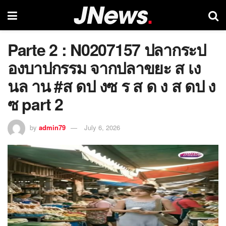
Parte 2 : N0207157 ปลากระป
องบาปกรรม จากปลาขยะ ส เง
นล าน #ส ดป งซ ร ส ด ง ส ดป ง
ซ part 2
by
admin79
July 6, 2026