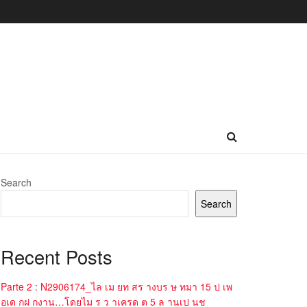
Search
Search
Recent Posts
Parte 2 : N2906174_ไล เม ยท สร างบร ษ ทมา 15 ป เพ
อเด กฝ กงาน…โดยไม ร ว าเครด ต 5 ล านเป นช