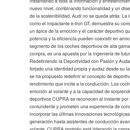
instantáneo a toda la información y entretenimie
nuevo nivel, combinando funcionalidad y un dis
de la sostenibilidad, Audi no se queda atrás. La 
como el impactante e-tron GT, demuestra su compro
un ápice de la emoción y el carácter deportivo q
potencia y la eficiencia pueden coexistir en arm
segmento de los coches deportivos de alta gama.
compra, es una apuesta por la ingeniería de futu
Redefiniendo la Deportividad con Pasión y Aud
forjado una identidad propia y audaz desde su 
se ha propuesto redefinir el concepto de deport
rendimiento que incite a la conducción. Los coc
emoción al volante y a la capacidad de sorpren
deportivos CUPRA se reconocen al instante por 
contundente y prometen una experiencia de cond
incorporar las últimas innovaciones tecnológicas
generación hasta asistentes de conducción avanz
volante. CUPRA también está liderando la carga e