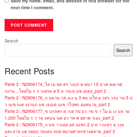
Save my name, email, and website in this browser for the
next time I comment.
Search
Search
Recent Posts
Parte 2 : N2906174_ไล เม ยท สร างบร ษ ทมา 15 ป เพ อเด กฝ
กงาน…โดยไม ร ว าเครด ต 5 ล านเป นช อเธอ_part 2
Parte 2 : N2906176_ก นมาม าส งเง น 3 หม นให ผ วสร างบ าน 5 ป
ว นเขาแต งงานก บช เธอเด นเข าไปพร อมทนาย_part 2
Parte 2 : N2906177_ข บรถหร ด าเด กป มว าข ข า ไม ม เง นจ าย
1,200 โดยไม ร ว าล งคนน นค อว าท พ อตาต วเอง_part 2
Parte 2 : N2906175_ก นข าวเหล อส งแชร 2 ป ท าวแชร อ างล
มละลาย แต ถอยป ายแดง จบท หมายศาลกลางตลาด_part 2