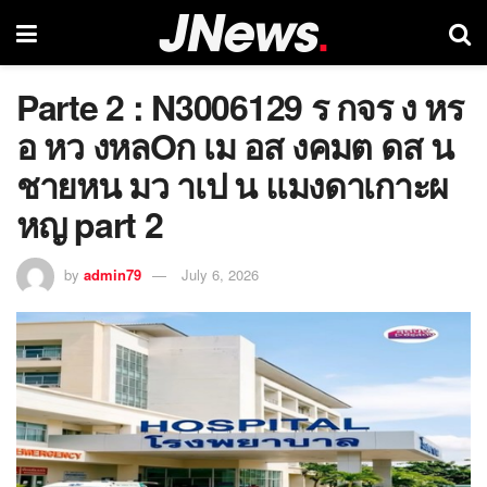
Parte 2 : N3006129 ร กจร ง หร
อ หว งหลOก เม อส งคมต ดส น
ชายหน มว าเป น แมงดาเกาะผ
หญ part 2
by
admin79
July 6, 2026