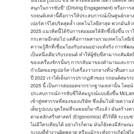
สนุกในการขับขี่” (Driving Engagement) หรือการสร้า
รถยนต์เหล่านี้คือการให้ประสบการณ์เป็นศูนย์กลาง
เปอร์คาร์ไฮบริดสุดล้ำ เทคโนโลยีล่าสุด พวกมันล
2025 แนวคิดนี้ได้รับการต่อยอดให้ลึกซึ้งยิ่งขึ้น
กระดาษอีกต่อไป แต่คือการผสานรวมเทคโนโลยีเข้
ความรู้สึกที่เชื่อมโยงกับถนนอย่างแท้จริง การพัฒน
เป็นหนึ่งเดียวกับรถยนต์ ทำให้ผู้ขับขี่สามารถสัม
ของเครื่องจักรนั้นๆ การกลับมาของตำนานและการ
กำเนิดของซูเปอร์คาร์เครื่องวางกลางที่น่าตื่นตา แ
ปี 2022 เราได้เห็นการปรากฏตัวของ รถยนต์สมรรถ
2025 นี้ เป็นการต่อยอดจากรากฐานเหล่านั้น โดยนำ
ประสบการณ์การขับขี่ให้สมบูรณ์แบบยิ่งขึ้น McLaren
เข้าสู่ทศวรรษที่สองของบริษัท ซึ่งเต็มไปด้วยความท
เต็มรูปแบบ ยุคใหม่ที่รอคอยก็มาถึงแล้ว มันสร้
ตามหลักสรีรศาสตร์ (Ergonomics) ที่ไร้ที่ติ ระบบช่
ไม่มีใครเทียบได้ อย่างไรก็ตาม มันก็ยังคงมีลักษ
ระบบที่ทำงานผิดพลาด หรือแม้กระทั่งการเกิดไฟไหม