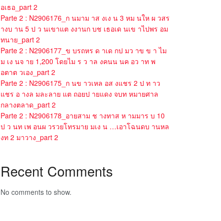
อเธอ_part 2
Parte 2 : N2906176_ก นมาม าส งเง น 3 หม นให ผ วสร
างบ าน 5 ป ว นเขาแต งงานก บช เธอเด นเข าไปพร อม
ทนาย_part 2
Parte 2 : N2906177_ข บรถหร ด าเด กป มว าข ข า ไม
ม เง นจ าย 1,200 โดยไม ร ว าล งคนน นค อว าท พ
อตาต วเอง_part 2
Parte 2 : N2906175_ก นข าวเหล อส งแชร 2 ป ท าว
แชร อ างล มละลาย แต ถอยป ายแดง จบท หมายศาล
กลางตลาด_part 2
Parte 2 : N2906178_อายสาม ช างทาส ห ามมาร บ 10
ป ว นท เพ อนผ วรวยโทรมาย มเง น …เอาโฉนดบ านหล
งท 2 มาวาง_part 2
Recent Comments
No comments to show.