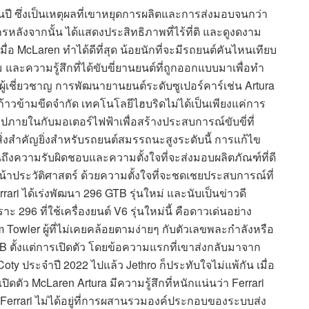
้นปี ซึ่งเป็นเหตุผลที่เขาหยุดการผลิตและการส่งมอบจนกว่า
ลังจากนั้น ได้แสดงประสิทธิภาพที่ไร้ที่ติ และดูงดงาม
่อ McLaren ทำได้ดีที่สุด น้อยนักที่จะมีรถยนต์คันไหนเทียบ
ความรู้สึกที่ได้ขับขี่ยานยนต์ที่ถูกออกแบบมาเพื่อทำ
ู้เชี่ยวชาญ การพัฒนายานยนต์ระดับซูเปอร์คาร์เช่น Artura
้าวข้ามขีดจำกัด เทคโนโลยีไฮบริดไม่ได้เป็นเพียงแค่การ
าปภายในกับมอเตอร์ไฟฟ้าเพื่อสร้างประสบการณ์ขับขี่ที่
นสิ่งสำคัญยิ่งสำหรับรถยนต์สมรรถนะสูงระดับนี้ การแก้ไข
ถึงความรับผิดชอบและความตั้งใจที่จะส่งมอบผลิตภัณฑ์ที่ดี
มหน้าประวัติศาสตร์ ด้วยความตั้งใจที่จะชดเชยประสบการณ์ที่
rrari ได้เร่งพัฒนา 296 GTB รุ่นใหม่ และนับเป็นข่าวดี
 296 ที่ใช้เครื่องยนต์ V6 รุ่นใหม่นี้ คือดาวเด่นอย่าง
Towler ผู้ที่ไม่เคยคล้อยตามง่ายๆ กับตัวเลขพละกำลังหรือ
GTB ตั้งแต่การเปิดตัว โดยข้อความแรกที่เขาส่งกลับมาจาก
oty ประจำปี 2022 ไปแล้ว Jethro ก็ประทับใจไม่แพ้กัน เมื่อ
ปิดตัว McLaren Artura มีความรู้สึกที่หนักแน่นว่า Ferrari
ง Ferrari ไม่ได้อยู่ที่การผสานรวมองค์ประกอบของระบบส่ง