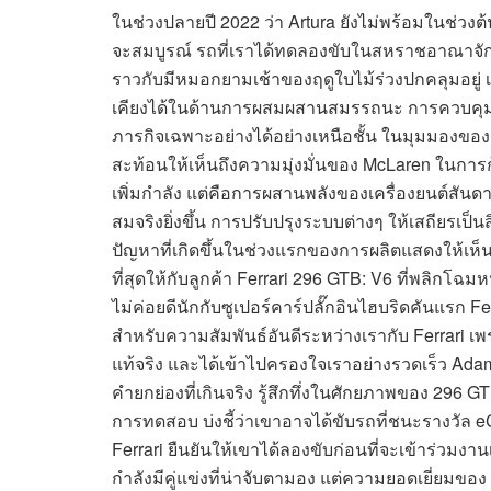
ในช่วงปลายปี 2022 ว่า Artura ยังไม่พร้อมในช่วงต
จะสมบูรณ์ รถที่เราได้ทดลองขับในสหราชอาณาจักรห
ราวกับมีหมอกยามเช้าของฤดูใบไม้ร่วงปกคลุมอยู่ เมื
เคียงได้ในด้านการผสมผสานสมรรถนะ การควบคุม และ
ภารกิจเฉพาะอย่างได้อย่างเหนือชั้น ในมุมมองของผ
สะท้อนให้เห็นถึงความมุ่งมั่นของ McLaren ในการก
เพิ่มกำลัง แต่คือการผสานพลังของเครื่องยนต์สันด
สมจริงยิ่งขึ้น การปรับปรุงระบบต่างๆ ให้เสถียรเป็
ปัญหาที่เกิดขึ้นในช่วงแรกของการผลิตแสดงให้เห็น
ที่สุดให้กับลูกค้า Ferrari 296 GTB: V6 ที่พลิกโฉ
ไม่ค่อยดีนักกับซูเปอร์คาร์ปลั๊กอินไฮบริดคันแรก Fe
สำหรับความสัมพันธ์อันดีระหว่างเรากับ Ferrari เพราะ
แท้จริง และได้เข้าไปครองใจเราอย่างรวดเร็ว Adam 
คำยกย่องที่เกินจริง รู้สึกทึ่งในศักยภาพของ 296 
การทดสอบ บ่งชี้ว่าเขาอาจได้ขับรถที่ชนะรางวัล eC
Ferrari ยืนยันให้เขาได้ลองขับก่อนที่จะเข้าร่วมงานเ
กำลังมีคู่แข่งที่น่าจับตามอง แต่ความยอดเยี่ยมขอ