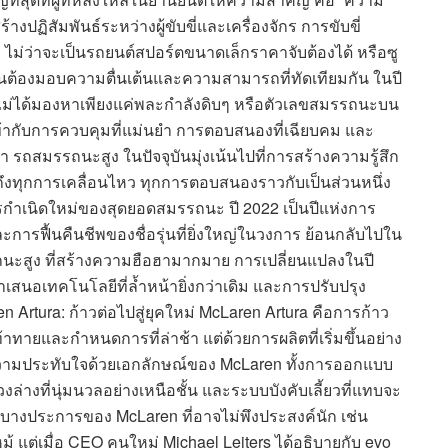
งปฏิสัมพันธ์ระหว่างผู้ขับขี่และเครื่องจักร การขับขี่
 ไม่ว่าจะเป็นรถยนต์สปอร์ตขนาดเล็กราคาจับต้องได้ หรือซู
้วนต้องมอบความตื่นเต้นและความสามารถที่ทัดเทียมกัน ในปี
 เราไม่ได้มองหาเพียงแค่พละกำลังดิบๆ หรือตัวเลขสมรรถนะบน
ากับการควบคุมที่แม่นยำ การตอบสนองที่เฉียบคม และ
า รถสมรรถนะสูง ในปัจจุบันมุ่งเน้นไปที่การสร้างความรู้สึก
ผัสถึงทุกการเคลื่อนไหว ทุกการตอบสนองราวกับเป็นส่วนหนึ่ง
กำเนิดใหม่ของสุดยอดสมรรถนะ ปี 2022 เป็นปีแห่งการ
ละการฟื้นคืนชีพของชื่อรุ่นที่ยิ่งใหญ่ในวงการ ย้อนกลับไปใน
นะสูง ที่สร้างความฮือฮามากมาย การเปลี่ยนแปลงในปี
เสนอเทคโนโลยีที่ล้ำหน้ายิ่งกว่าเดิม และการปรับปรุง
 Artura: ก้าวต่อไปสู่ยุคใหม่ McLaren Artura คือการก้าว
้าทายและกำหนดการที่ล่าช้า แต่ด้วยการผลิตที่เริ่มขึ้นอย่าง
างความประทับใจด้วยเอกลักษณ์ของ McLaren ทั้งการออกแบบ
วงล่างที่นุ่มนวลอย่างเหนือชั้น และระบบบังคับเลี้ยวที่แทบจะ
ณะบางประการของ McLaren ที่อาจไม่พึงประสงค์นัก เช่น
้ แต่เมื่อ CEO คนใหม่ Michael Leiters ได้อธิบายกับ evo