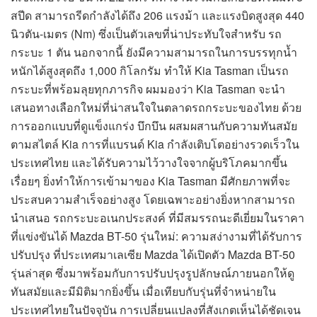
สปีด สามารถรีดกำลังได้ถึง 206 แรงม้า และแรงบิดสูงสุด 440
นิวตัน-เมตร (Nm) ซึ่งเป็นตัวเลขที่น่าประทับใจสำหรับ รถ
กระบะ 1 ตัน นอกจากนี้ ยังมีความสามารถในการบรรทุกน้ำ
หนักได้สูงสุดถึง 1,000 กิโลกรัม ทำให้ Kia Tasman เป็นรถ
กระบะที่พร้อมลุยทุกภารกิจ ผมมองว่า Kia Tasman จะนำ
เสนอทางเลือกใหม่ที่น่าสนใจในตลาดรถกระบะของไทย ด้วย
การออกแบบที่ดูแข็งแกร่ง บึกบึน ผสมผสานกับความทันสมัย
ตามสไตล์ Kia การที่แบรนด์ Kia กำลังเติบโตอย่างรวดเร็วใน
ประเทศไทย และได้รับความไว้วางใจจากผู้บริโภคมากขึ้น
เรื่อยๆ ยิ่งทำให้การเข้ามาของ Kia Tasman มีศักยภาพที่จะ
ประสบความสำเร็จอย่างสูง โดยเฉพาะอย่างยิ่งหากสามารถ
นำเสนอ รถกระบะอเนกประสงค์ ที่มีสมรรถนะดีเยี่ยมในราคา
ที่แข่งขันได้ Mazda BT-50 รุ่นใหม่: ความสง่างามที่ได้รับการ
ปรับปรุง ที่ประเทศมาเลเซีย Mazda ได้เปิดตัว Mazda BT-50
รุ่นล่าสุด ซึ่งมาพร้อมกับการปรับปรุงรูปลักษณ์ภายนอกให้ดู
ทันสมัยและมีมิติมากยิ่งขึ้น เมื่อเทียบกับรุ่นที่จำหน่ายใน
ประเทศไทยในปัจจุบัน การเปลี่ยนแปลงที่สังเกตเห็นได้ชัดเจน