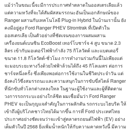
แม้ว่าในขณะนี้จะมีการประกาศทำตลาดในออสเตรเลียแล้ว
แต่ความหวังที่จะได้สัมผัสสมรรถนะอันเป็นเอกลักษณ์ของ
Ranger ผสานกับเทคโนโลยี Plug-in Hybrid ในบ้านเรานั้น ยัง
คงมีอยู่สูง Ford Ranger PHEV Stromtrak ที่เปิดตัวใน
ออสเตรเลีย เป็นตัวอย่างที่ชัดเจนของการผสมผสาน
เครื่องยนต์เบนซิน EcoBoost เทอร์โบชาร์จ 4 สูบ ขนาด 2.3
ลิตร เข้ากับมอเตอร์ไฟฟ้ากำลัง 75 กิโลวัตต์ และแบตเตอรี่
ขนาด 11.8 กิโลวัตต์-ชั่วโมง การทำงานร่วมกันนี้ไม่เพียงแต่
จะมอบระยะทางวิ่งด้วยไฟฟ้าล้วนได้ถึง 45 กิโลเมตร ต่อการ
ชาร์จหนึ่งครั้ง ซึ่งเพียงพอต่อการใช้งานในชีวิตประจำวัน แต่
ยังคงไว้ซึ่งสมรรถนะและความสนุกในการขับขี่สไตล์ Ranger
ที่นักขับทั่วโลกต่างหลงใหล ในฐานะผู้ใช้งานและผู้ที่ติดตาม
วงการรถกระบะอย่างใกล้ชิด ผมเชื่อมั่นว่า Ford Ranger
PHEV จะเป็นกุญแจสำคัญในการผลักดัน รถกระบะไฮบริด ให้
เข้าถึงผู้บริโภคชาวไทยได้มากขึ้น การที่ Ford ประเทศไทย
ประกาศอย่างชัดเจนว่าจะเข้าสู่ตลาดรถยนต์ไฟฟ้า (EV) อย่าง
เต็มตัวในปี 2568 ยิ่งเพิ่มน้ำหนักให้กับความคาดหวังนี้ มีความ