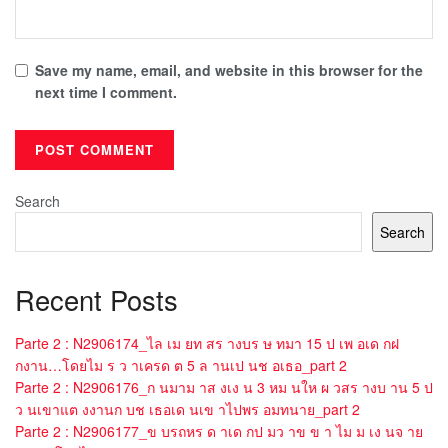
Save my name, email, and website in this browser for the
next time I comment.
Search
Search
Recent Posts
Parte 2 : N2906174_ไล เม ยท สร างบร ษ ทมา 15 ป เพ อเด กฝ
กงาน…โดยไม ร ว าเครด ต 5 ล านเป นช อเธอ_part 2
Parte 2 : N2906176_ก นมาม าส งเง น 3 หม นให ผ วสร างบ าน 5 ป
ว นเขาแต งงานก บช เธอเด นเข าไปพร อมทนาย_part 2
Parte 2 : N2906177_ข บรถหร ด าเด กป มว าข ข า ไม ม เง นจ าย