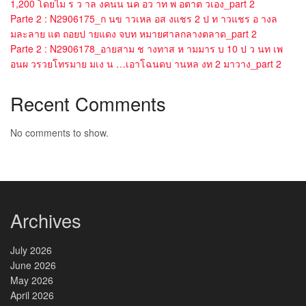
1,200 โดยไม ร ว าล งคนน นค อว าท พ อตาต วเอง_part 2
Parte 2 : N2906175_ก นข าวเหล อส งแชร 2 ป ท าวแชร อ างล
มละลาย แต ถอยป ายแดง จบท หมายศาลกลางตลาด_part 2
Parte 2 : N2906178_อายสาม ช างทาส ห ามมาร บ 10 ป ว นท เพ
อนผ วรวยโทรมาย มเง น …เอาโฉนดบ านหล งท 2 มาวาง_part 2
Recent Comments
No comments to show.
Archives
July 2026
June 2026
May 2026
April 2026