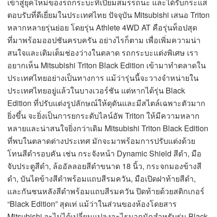
เข้าสู่ยุคใหม่ของรถกระบะที่เปี่ยมสมรรถนะ และได้รับกระแส
ตอบรับที่ดีเยี่ยมในประเทศไทย ปัจจุบัน Mitsubishi เสนอ Triton
หลากหลายรุ่นย่อย โดยรุ่น Athlete 4WD AT คือรุ่นท็อปสุด
ที่มาพร้อมออปชันครบครัน อย่างไรก็ตาม เพื่อเพิ่มความน่า
สนใจและเติมเต็มช่องว่างในตลาด รถกระบะแต่งพิเศษ เรา
อยากเห็น Mitsubishi Triton Black Edition เข้ามาทำตลาดใน
ประเทศไทยอย่างเป็นทางการ แม้ว่ารุ่นนี้จะวางจำหน่ายใน
ประเทศไทยอยู่แล้วในบางเวอร์ชัน แต่หากได้รุ่น Black
Edition ที่ปรับแต่งรูปลักษณ์ให้ดุดันและมีสไตล์เฉพาะตัวมาก
ยิ่งขึ้น จะยิ่งเป็นการยกระดับไลน์อัพ Triton ให้มีความหลาก
หลายและน่าสนใจยิ่งกว่าเดิม Mitsubishi Triton Black Edition
ที่พบในตลาดต่างประเทศ มักจะมาพร้อมการปรับแต่งด้วย
โทนสีดำรอบคัน เช่น กระจังหน้า Dynamic Shield สีดำ, มือ
จับประตูสีดำ, ล้ออัลลอยสีดำขนาด 18 นิ้ว, กระจกมองข้างสี
ดำ, บันไดข้างสีดำพร้อมแถบสีรมควัน, มือเปิดฝาท้ายสีดำ,
และกันชนหลังสีดำพร้อมแถบสีรมควัน ปิดท้ายด้วยสติกเกอร์
“Black Edition” สุดเท่ แม้ว่าในส่วนของห้องโดยสาร
Mitsubishi จะไม่ได้เปลี่ยนแปลงอะไรมากนักสำหรับรุ่น Black