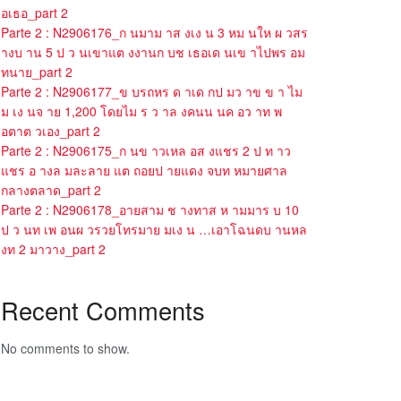
อเธอ_part 2
Parte 2 : N2906176_ก นมาม าส งเง น 3 หม นให ผ วสร
างบ าน 5 ป ว นเขาแต งงานก บช เธอเด นเข าไปพร อม
ทนาย_part 2
Parte 2 : N2906177_ข บรถหร ด าเด กป มว าข ข า ไม
ม เง นจ าย 1,200 โดยไม ร ว าล งคนน นค อว าท พ
อตาต วเอง_part 2
Parte 2 : N2906175_ก นข าวเหล อส งแชร 2 ป ท าว
แชร อ างล มละลาย แต ถอยป ายแดง จบท หมายศาล
กลางตลาด_part 2
Parte 2 : N2906178_อายสาม ช างทาส ห ามมาร บ 10
ป ว นท เพ อนผ วรวยโทรมาย มเง น …เอาโฉนดบ านหล
งท 2 มาวาง_part 2
Recent Comments
No comments to show.