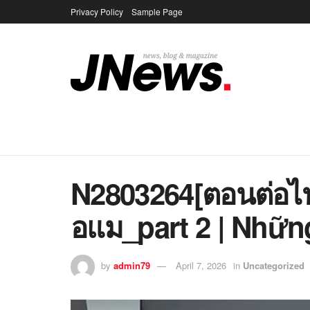
Privacy Policy
Sample Page
N2803264[ตอนต่อ
อแม_part 2 | Nhữn
by
admin79
April 7, 2026
in
Uncategorized