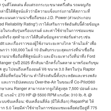
 รุ่นที่โดดเด่น ตั้งแต่รถกระบะขนาดครึ่งตัน รถผจญภัย
ี้ได้พิสูจน์แล้วว่ามีความแข็งแกร่งภายใต้สภาวะที่
ก คะแนนความน่าเชื่อถือของ J.D. Power (ส่วนประกอบ
d Reliability Rating”) เราได้เสริมการจัดอันดับนี้ด้วยข้อมูล
ถือในระดับรุ่นหรือแบรนด์ และค่าใช้จ่ายในการซ่อมแซม
ี่แท้จริง สุดท้าย เราได้สืบค้นข้อมูลจากฟอรั่มต่างๆ เช่น
t และเรื่องราวของผู้ใช้งานระยะทางไกล “ล้านไมล์” เพื่อ
ินกว่า 100,000 ไมล์ 10 อันดับกระบะสุดแกร่งที่น่าเชื่อถือ
น่าเชื่อถือที่พิสูจน์แล้ว และมีระยะทางวิ่งที่น่าทึ่ง Ford
nger รุ่นปี 2025 ที่กลับมาอีกครั้งในตลาด มาพร้อมกับขุม
 4 สูบ ไปจนถึงเครื่องยนต์ V6 ขนาด 3.0 ลิตรในรุ่น Raptor
สี่ล้อที่พร้อมใช้งาน ทำให้รถคันนี้ทั้งประหยัดและทรงพลัง
และการอัปเดตแบบ Over-the-Air ในขณะที่ Co-Pilot360
กษาเลน Ranger สามารถลากจูงได้สูงสุด 7,500 ปอนด์ และ
4 ICE แรงม้า: 270 HP @ 5500 RPM แรงบิด: 310 lb.-ft. @
บขับเคลื่อน: ขับเคลื่อนสี่ล้อ (มีให้เลือก) RepairPal ให้
าก 5.0 โดยมีค่าใช้จ่ายในการซ่อมแซมเฉลี่ยต่อปีอยู่ที่ 775