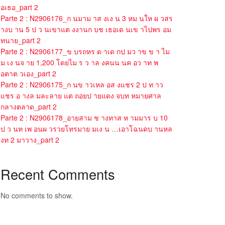
อเธอ_part 2
Parte 2 : N2906176_ก นมาม าส งเง น 3 หม นให ผ วสร
างบ าน 5 ป ว นเขาแต งงานก บช เธอเด นเข าไปพร อม
ทนาย_part 2
Parte 2 : N2906177_ข บรถหร ด าเด กป มว าข ข า ไม
ม เง นจ าย 1,200 โดยไม ร ว าล งคนน นค อว าท พ
อตาต วเอง_part 2
Parte 2 : N2906175_ก นข าวเหล อส งแชร 2 ป ท าว
แชร อ างล มละลาย แต ถอยป ายแดง จบท หมายศาล
กลางตลาด_part 2
Parte 2 : N2906178_อายสาม ช างทาส ห ามมาร บ 10
ป ว นท เพ อนผ วรวยโทรมาย มเง น …เอาโฉนดบ านหล
งท 2 มาวาง_part 2
Recent Comments
No comments to show.