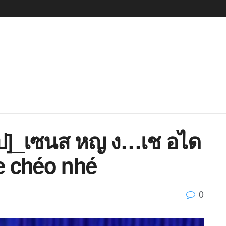
ป]_เซนส หญ ง…เช อได
ve chéo nhé
0