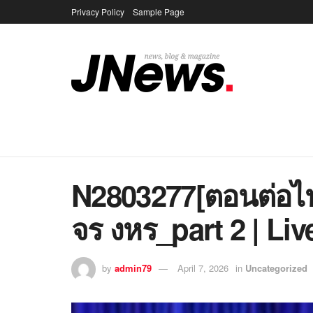
Privacy Policy
Sample Page
N2803277[ตอนต่อไ
จร งหร_part 2 | Li
by
admin79
April 7, 2026
in
Uncategorized