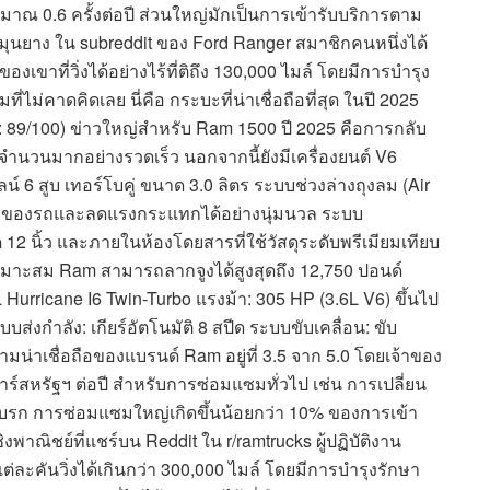
มาณ 0.6 ครั้งต่อปี ส่วนใหญ่มักเป็นการเข้ารับบริการตาม
มุนยาง ใน subreddit ของ Ford Ranger สมาชิกคนหนึ่งได้
เขาที่วิ่งได้อย่างไร้ที่ติถึง 130,000 ไมล์ โดยมีการบำรุง
ไม่คาดคิดเลย นี่คือ กระบะที่น่าเชื่อถือที่สุด ในปี 2025
 89/100) ข่าวใหญ่สำหรับ Ram 1500 ปี 2025 คือการกลับ
ื้อจำนวนมากอย่างรวดเร็ว นอกจากนี้ยังมีเครื่องยนต์ V6
์ 6 สูบ เทอร์โบคู่ ขนาด 3.0 ลิตร ระบบช่วงล่างถุงลม (Air
ามสูงของรถและลดแรงกระแทกได้อย่างนุ่มนวล ระบบ
12 นิ้ว และภายในห้องโดยสารที่ใช้วัสดุระดับพรีเมียมเทียบ
างเหมาะสม Ram สามารถลากจูงได้สูงสุดถึง 12,750 ปอนด์
 Hurricane I6 Twin-Turbo แรงม้า: 305 HP (3.6L V6) ขึ้นไป
บบส่งกำลัง: เกียร์อัตโนมัติ 8 สปีด ระบบขับเคลื่อน: ขับ
ามน่าเชื่อถือของแบรนด์ Ram อยู่ที่ 3.5 จาก 5.0 โดยเจ้าของ
สหรัฐฯ ต่อปี สำหรับการซ่อมแซมทั่วไป เช่น การเปลี่ยน
มเบรก การซ่อมแซมใหญ่เกิดขึ้นน้อยกว่า 10% ของการเข้า
าณิชย์ที่แชร์บน Reddit ใน r/ramtrucks ผู้ปฏิบัติงาน
่ละคันวิ่งได้เกินกว่า 300,000 ไมล์ โดยมีการบำรุงรักษา