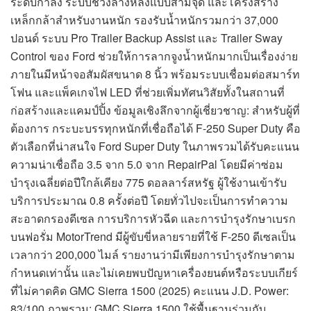
ระดับกำลัง ระบบช่วงล่างหลังแบบสามจุด และโครงสร้าง
เหล็กกล้าสำหรับงานหนัก รองรับน้ำหนักรวมกว่า 37,000
ปอนด์ ระบบ Pro Trailer Backup Assist และ Trailer Sway
Control ของ Ford ช่วยให้การลากจูงน้ำหนักมากเป็นเรื่องง่าย
ภายในมีหน้าจอสัมผัสขนาด 8 นิ้ว พร้อมระบบเชื่อมต่อสมาร์ท
โฟน และแพ็คเกจไฟ LED ที่ช่วยเพิ่มทัศนวิสัยทั้งในสถานที่
ก่อสร้างและแคมป์ปิ้ง ข้อมูลเชิงลึกจากผู้เชี่ยวชาญ: สำหรับผู้ที่
ต้องการ กระบะบรรทุกหนักที่เชื่อถือได้ F-250 Super Duty คือ
ตัวเลือกที่น่าสนใจ Ford Super Duty ในภาพรวมได้รับคะแนน
ความน่าเชื่อถือ 3.5 จาก 5.0 จาก RepairPal โดยมีค่าซ่อม
บำรุงเฉลี่ยต่อปีใกล้เคียง 775 ดอลลาร์สหรัฐ ผู้ใช้งานเข้ารับ
บริการประมาณ 0.8 ครั้งต่อปี โดยทั่วไปจะเป็นการทำความ
สะอาดกรองดีเซล การบริการหัวฉีด และการบำรุงรักษาเบรก
บนฟอรั่ม MotorTrend มีผู้ขับขี่หลายรายที่ใช้ F-250 ดีเซลเป็น
เวลากว่า 200,000 ไมล์ รายงานว่ามีเพียงการบำรุงรักษาตาม
กำหนดเท่านั้น และไม่เคยพบปัญหาเครื่องยนต์หรือระบบเกียร์
ที่ไม่คาดคิด GMC Sierra 1500 (2025) คะแนน J.D. Power:
83/100 ภาพรวม: GMC Sierra 1500 ใช้พื้นฐานร่วมกับ