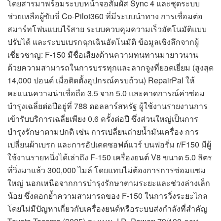
โดยสารมาพร้อมระบบหน้าจอสัมผัส Sync 4 และชุดระบบ
ช่วยเหลือผู้ขับขี่ Co-Pilot360 ที่มีระบบนำทาง การเชื่อมต่อ
สมาร์ทโฟนแบบไร้สาย ระบบควบคุมความเร็วอัตโนมัติแบบ
ปรับได้ และระบบเบรกฉุกเฉินอัตโนมัติ ข้อมูลเชิงลึกจากผู้
เชี่ยวชาญ: F-150 มีชื่อเสียงด้านความทนทานมายาวนาน
ด้วยความสามารถในการบรรทุกและลากจูงที่ยอดเยี่ยม (สูงสุด
14,000 ปอนด์ เมื่อติดตั้งอุปกรณ์ครบถ้วน) RepairPal ให้
คะแนนความน่าเชื่อถือ 3.5 จาก 5.0 และคาดการณ์ค่าซ่อม
บำรุงเฉลี่ยต่อปีอยู่ที่ 788 ดอลลาร์สหรัฐ ผู้ใช้งานรายงานการ
เข้ารับบริการเฉลี่ยเพียง 0.6 ครั้งต่อปี ซึ่งส่วนใหญ่เป็นการ
บำรุงรักษาตามปกติ เช่น การเปลี่ยนถ่ายน้ำมันเครื่อง การ
เปลี่ยนผ้าเบรก และการอัปเดตซอฟต์แวร์ บนฟอรั่ม r/F150 มีผู้
ใช้งานรายหนึ่งได้เล่าถึง F-150 เครื่องยนต์ V8 ขนาด 5.0 ลิตร
ที่วิ่งมาแล้ว 300,000 ไมล์ โดยแทบไม่ต้องการการซ่อมแซม
ใหญ่ นอกเหนือจากการบำรุงรักษาตามระยะและช่วงล่างเล็ก
น้อย ซึ่งตอกย้ำความสามารถของ F-150 ในการวิ่งระยะไกล
โดยไม่มีปัญหาเกี่ยวกับเครื่องยนต์หรือระบบส่งกำลังที่สำคัญ