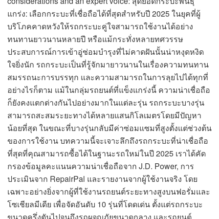
considerations and an expert voice: สุดยอดกระบะพันธุ์
แกร่ง: เลือกกระบะที่เชื่อถือได้ที่สุดสำหรับปี 2025 ในยุคที่ผู้
บริโภคคาดหวังให้รถกระบะคู่ใจสามารถใช้งานได้อย่าง
ทนทานยาวนานหลายปี หรือแม้กระทั่งหลายทศวรรษ
ประสบการณ์การเข้าอู่ซ่อมบำรุงที่ไม่คาดฝันนั้นน่าหงุดหงิด
ใจยิ่งนัก รถกระบะเป็นที่รู้จักมายาวนานในเรื่องความทนทาน
สมรรถนะการบรรทุก และความสามารถในการลุยไปได้ทุกที่
อย่างไรก็ตาม แม้ในกลุ่มรถยนต์ที่แข็งแกร่งนี้ ความน่าเชื่อถือ
ก็ยังคงแตกต่างกันไปอย่างมากในแต่ละรุ่น รถกระบะบางรุ่น
สามารถสะสมระยะทางได้หลายแสนกิโลเมตรโดยมีปัญหา
น้อยที่สุด ในขณะที่บางรุ่นกลับมีค่าซ่อมแซมที่สูงตั้งแต่ช่วงต้น
ของการใช้งาน บทความนี้จะเจาะลึกถึงรถกระบะที่น่าเชื่อถือ
ที่สุดที่คุณสามารถซื้อได้ในฐานะรถใหม่ในปี 2025 เราได้คัด
กรองข้อมูลคะแนนความน่าเชื่อถือจาก J.D. Power, การ
ประเมินจาก RepairPal และรายงานจากผู้ใช้งานจริง โดย
เฉพาะอย่างยิ่งจากผู้ที่ใช้งานรถยนต์ระยะทางสูงบนฟอรั่มและ
โซเชียลมีเดีย เพื่อจัดอันดับ 10 รุ่นที่โดดเด่น ตั้งแต่รถกระบะ
ขนาดครึ่งตันไปจนถึงรถผจญภัยขนาดกลาง และรถยนต์