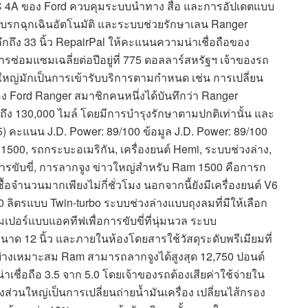
C 4A ของ Ford ควบคุมระบบนำทาง สื่อ และการอัปเดตแบบ
เบรกฉุกเฉินอัตโนมัติ และระบบช่วยรักษาเลน Ranger
ึกถึง 33 นิ้ว RepairPal ให้คะแนนความน่าเชื่อถือของ
การซ่อมแซมเฉลี่ยต่อปีอยู่ที่ 775 ดอลลาร์สหรัฐฯ เจ้าของรถ
วนใหญ่มักเป็นการเข้ารับบริการตามกำหนด เช่น การเปลี่ยน
อง Ford Ranger สมาชิกคนหนึ่งได้บันทึกว่า Ranger
จนถึง 130,000 ไมล์ โดยมีการบำรุงรักษาตามปกติเท่านั้น และ
) คะแนน J.D. Power: 89/100 ข้อมูล J.D. Power: 89/100
1500, รถกระบะอเมริกัน, เครื่องยนต์ Hemi, ระบบช่วงล่าง,
ขับขี่, การลากจูง ข่าวใหญ่สำหรับ Ram 1500 คือการก
ซื้อจำนวนมากเพียงไม่กี่ชั่วโมง นอกจากนี้ยังมีเครื่องยนต์ V6
3.0 ลิตรแบบ Twin-turbo ระบบช่วงล่างแบบถุงลมที่มีให้เลือก
อร์แบบแอคทีฟเพื่อการขับขี่ที่นุ่มนวล ระบบ
าด 12 นิ้ว และภายในห้องโดยสารใช้วัสดุระดับพรีเมียมที่
ณ์อย่างเหมาะสม Ram สามารถลากจูงได้สูงสุด 12,750 ปอนด์
ื่อถือ 3.5 จาก 5.0 โดยเจ้าของรถต้องเสียค่าใช้จ่ายใน
่วนใหญ่เป็นการเปลี่ยนถ่ายน้ำมันเครื่อง เปลี่ยนไส้กรอง