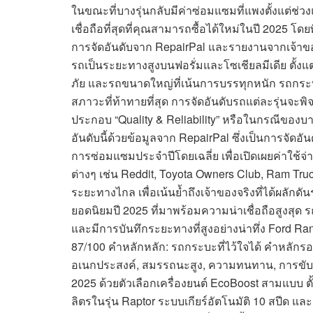
ในขณะที่บางรุ่นกลับมีค่าซ่อมแซมที่แพงตั้งแต่ช่
เชื่อถือที่สุดที่คุณสามารถซื้อได้ใหม่ในปี 2025
การจัดอันดับจาก RepairPal และรายงานจากเจ้าของ
รถเป็นระยะทางสูงบนฟอรั่มและโซเชียลมีเดีย ตั้
ภัย และรถขนาดใหญ่ที่เน้นการบรรทุกหนัก รถกระบะเ
สภาวะที่ท้าทายที่สุด การจัดอันดับรถแต่ละรุ่นจะ
ประกอบ “Quality & Reliability” หรือในกรณีของบา
อันดับนี้ด้วยข้อมูลจาก RepairPal ซึ่งเป็นการจัดอ
การซ่อมแซมประจำปีโดยเฉลี่ย เพื่อเปิดเผยค่าใช้จ่า
ต่างๆ เช่น Reddit, Toyota Owners Club, Ram Trucks
ระยะทางไกล เพื่อเน้นย้ำถึงเจ้าของจริงที่ได้ผลั
ยอดนิยมปี 2025 ที่มาพร้อมความน่าเชื่อถือสูงสุด รถ
และมีการบันทึกระยะทางที่สูงอย่างน่าทึ่ง Ford Ra
87/100 คำหลักหลัก: รถกระบะที่ไว้ใจได้ คำหลัก
อเนกประสงค์, สมรรถนะสูง, ความทนทาน, การขับข
2025 ด้วยตัวเลือกเครื่องยนต์ EcoBoost สามแบบ ตั้ง
ลิตรในรุ่น Raptor ระบบเกียร์อัตโนมัติ 10 สปีด และระ