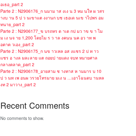
อเธอ_part 2
Parte 2 : N2906176_ก นมาม าส งเง น 3 หม นให ผ วสร
างบ าน 5 ป ว นเขาแต งงานก บช เธอเด นเข าไปพร อม
ทนาย_part 2
Parte 2 : N2906177_ข บรถหร ด าเด กป มว าข ข า ไม
ม เง นจ าย 1,200 โดยไม ร ว าล งคนน นค อว าท พ
อตาต วเอง_part 2
Parte 2 : N2906175_ก นข าวเหล อส งแชร 2 ป ท าว
แชร อ างล มละลาย แต ถอยป ายแดง จบท หมายศาล
กลางตลาด_part 2
Parte 2 : N2906178_อายสาม ช างทาส ห ามมาร บ 10
ป ว นท เพ อนผ วรวยโทรมาย มเง น …เอาโฉนดบ านหล
งท 2 มาวาง_part 2
Recent Comments
No comments to show.