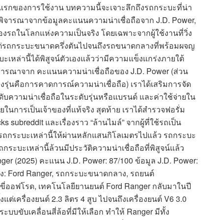
วงแรกของการใช้งาน บทความนี้จะเจาะลึกถึงรถกระบะที่น่า
 โดยพิจารณาจากข้อมูลคะแนนความน่าเชื่อถือจาก J.D. Power,
รถในโลกแห่งความเป็นจริง โดยเฉพาะจากผู้ใช้งานที่วิ่ง
งแต่รถกระบะขนาดครึ่งตันไปจนถึงรถขนาดกลางที่พร้อมผจญ
หล่านี้ได้พิสูจน์ตัวเองแล้วว่ามีความแข็งแกร่งภายใต้
พิจารณาจาก คะแนนความน่าเชื่อถือของ J.D. Power (ส่วน
งรุ่นคือการคาดการณ์ความน่าเชื่อถือ) เราได้เสริมการจัด
ันดับความน่าเชื่อถือในระดับรุ่นหรือแบรนด์ และค่าใช้จ่ายใน
ยในการเป็นเจ้าของที่แท้จริง สุดท้าย เราได้สำรวจฟอรั่ม
 subreddit และเรื่องราว “ล้านไมล์” จากผู้ที่ใช้รถเป็น
กดันรถกระบะเหล่านี้ให้ผ่านหลักแสนกิโลเมตรไปแล้ว รถกระบะ
กระบะเหล่านี้ล้วนมีประวัติความน่าเชื่อถือที่พิสูจน์แล้ว
nger (2025) คะแนน J.D. Power: 87/100 ข้อมูล J.D. Power:
รอง: Ford Ranger, รถกระบะขนาดกลาง, รถยนต์
ี่ออฟโรด, เทคโนโลยียานยนต์ Ford Ranger กลับมาในปี
แต่เครื่องยนต์ 2.3 ลิตร 4 สูบ ไปจนถึงเครื่องยนต์ V6 3.0
บบขับเคลื่อนสี่ล้อที่มีให้เลือก ทำให้ Ranger มีทั้ง