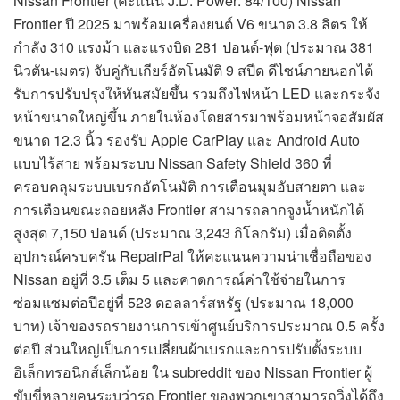
Nissan Frontier (คะแนน J.D. Power: 84/100) Nissan
Frontier ปี 2025 มาพร้อมเครื่องยนต์ V6 ขนาด 3.8 ลิตร ให้
กำลัง 310 แรงม้า และแรงบิด 281 ปอนด์-ฟุต (ประมาณ 381
นิวตัน-เมตร) จับคู่กับเกียร์อัตโนมัติ 9 สปีด ดีไซน์ภายนอกได้
รับการปรับปรุงให้ทันสมัยขึ้น รวมถึงไฟหน้า LED และกระจัง
หน้าขนาดใหญ่ขึ้น ภายในห้องโดยสารมาพร้อมหน้าจอสัมผัส
ขนาด 12.3 นิ้ว รองรับ Apple CarPlay และ Android Auto
แบบไร้สาย พร้อมระบบ Nissan Safety Shield 360 ที่
ครอบคลุมระบบเบรกอัตโนมัติ การเตือนมุมอับสายตา และ
การเตือนขณะถอยหลัง Frontier สามารถลากจูงน้ำหนักได้
สูงสุด 7,150 ปอนด์ (ประมาณ 3,243 กิโลกรัม) เมื่อติดตั้ง
อุปกรณ์ครบครัน RepairPal ให้คะแนนความน่าเชื่อถือของ
Nissan อยู่ที่ 3.5 เต็ม 5 และคาดการณ์ค่าใช้จ่ายในการ
ซ่อมแซมต่อปีอยู่ที่ 523 ดอลลาร์สหรัฐ (ประมาณ 18,000
บาท) เจ้าของรถรายงานการเข้าศูนย์บริการประมาณ 0.5 ครั้ง
ต่อปี ส่วนใหญ่เป็นการเปลี่ยนผ้าเบรกและการปรับตั้งระบบ
อิเล็กทรอนิกส์เล็กน้อย ใน subreddit ของ Nissan Frontier ผู้
ขับขี่หลายคนระบุว่ารถ Frontier ของพวกเขาสามารถวิ่งได้ถึง