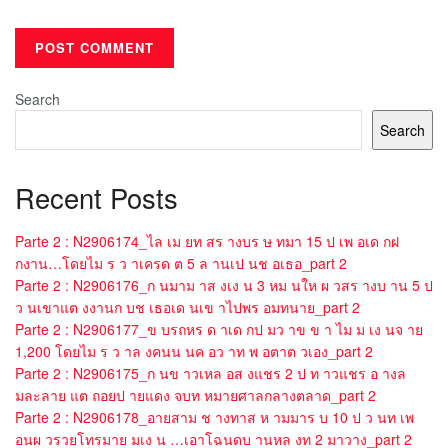
Search
Search
Recent Posts
Parte 2 : N2906174_ไล เม ยท สร างบร ษ ทมา 15 ป เพ อเด กฝ
กงาน…โดยไม ร ว าเครด ต 5 ล านเป นช อเธอ_part 2
Parte 2 : N2906176_ก นมาม าส งเง น 3 หม นให ผ วสร างบ าน 5 ป
ว นเขาแต งงานก บช เธอเด นเข าไปพร อมทนาย_part 2
Parte 2 : N2906177_ข บรถหร ด าเด กป มว าข ข า ไม ม เง นจ าย
1,200 โดยไม ร ว าล งคนน นค อว าท พ อตาต วเอง_part 2
Parte 2 : N2906175_ก นข าวเหล อส งแชร 2 ป ท าวแชร อ างล
มละลาย แต ถอยป ายแดง จบท หมายศาลกลางตลาด_part 2
Parte 2 : N2906178_อายสาม ช างทาส ห ามมาร บ 10 ป ว นท เพ
อนผ วรวยโทรมาย มเง น …เอาโฉนดบ านหล งท 2 มาวาง_part 2