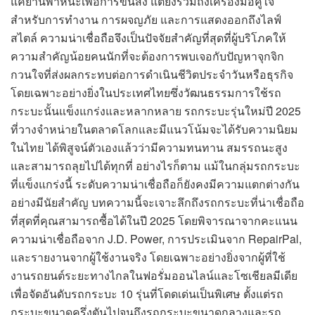
แค่ยานพาหนะเพื่อการขนส่ง แต่ยังรวมถึงเครื่องมือคู่ใจ
สำหรับการทำงาน การผจญภัย และการแสดงออกถึงไลฟ์
สไตล์ ความน่าเชื่อถือจึงเป็นปัจจัยสำคัญที่สุดที่ผู้บริโภคให้
ความสำคัญน้อยคนนักที่จะต้องการพบเจอกับปัญหาจุกจิก
กวนใจที่ส่งผลกระทบต่อการดำเนินชีวิตประจำวันหรือธุรกิจ
โดยเฉพาะอย่างยิ่งในประเทศไทยซึ่งวัฒนธรรมการใช้รถ
กระบะนั้นแข็งแกร่งและหลากหลาย รถกระบะรุ่นใหม่ปี 2025
ที่วางจำหน่ายในตลาดโลกและมีแนวโน้มจะได้รับความนิยม
ในไทย ได้พิสูจน์ตัวเองแล้วว่ามีความทนทาน สมรรถนะสูง
และสามารถลุยไปได้ทุกที่ อย่างไรก็ตาม แม้ในกลุ่มรถกระบะ
ที่แข็งแกร่งนี้ ระดับความน่าเชื่อถือก็ยังคงมีความแตกต่างกัน
อย่างมีนัยสำคัญ บทความนี้จะเจาะลึกถึงรถกระบะที่น่าเชื่อถือ
ที่สุดที่คุณสามารถซื้อได้ในปี 2025 โดยพิจารณาจากคะแนน
ความน่าเชื่อถือจาก J.D. Power, การประเมินจาก RepairPal,
และรายงานจากผู้ใช้งานจริง โดยเฉพาะอย่างยิ่งจากผู้ที่ใช้
งานรถยนต์ระยะทางไกลในฟอรั่มออนไลน์และโซเชียลมีเดีย
เพื่อจัดอันดับรถกระบะ 10 รุ่นที่โดดเด่นเป็นพิเศษ ตั้งแต่รถ
กระบะขนาดครึ่งตันไปจนถึงรถกระบะขนาดกลางและรถ