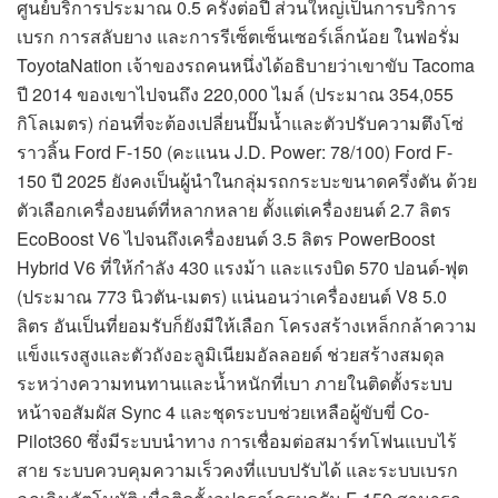
ศูนย์บริการประมาณ 0.5 ครั้งต่อปี ส่วนใหญ่เป็นการบริการ
เบรก การสลับยาง และการรีเซ็ตเซ็นเซอร์เล็กน้อย ในฟอรั่ม
ToyotaNation เจ้าของรถคนหนึ่งได้อธิบายว่าเขาขับ Tacoma
ปี 2014 ของเขาไปจนถึง 220,000 ไมล์ (ประมาณ 354,055
กิโลเมตร) ก่อนที่จะต้องเปลี่ยนปั๊มน้ำและตัวปรับความตึงโซ่
ราวลิ้น Ford F-150 (คะแนน J.D. Power: 78/100) Ford F-
150 ปี 2025 ยังคงเป็นผู้นำในกลุ่มรถกระบะขนาดครึ่งตัน ด้วย
ตัวเลือกเครื่องยนต์ที่หลากหลาย ตั้งแต่เครื่องยนต์ 2.7 ลิตร
EcoBoost V6 ไปจนถึงเครื่องยนต์ 3.5 ลิตร PowerBoost
Hybrid V6 ที่ให้กำลัง 430 แรงม้า และแรงบิด 570 ปอนด์-ฟุต
(ประมาณ 773 นิวตัน-เมตร) แน่นอนว่าเครื่องยนต์ V8 5.0
ลิตร อันเป็นที่ยอมรับก็ยังมีให้เลือก โครงสร้างเหล็กกล้าความ
แข็งแรงสูงและตัวถังอะลูมิเนียมอัลลอยด์ ช่วยสร้างสมดุล
ระหว่างความทนทานและน้ำหนักที่เบา ภายในติดตั้งระบบ
หน้าจอสัมผัส Sync 4 และชุดระบบช่วยเหลือผู้ขับขี่ Co-
Pilot360 ซึ่งมีระบบนำทาง การเชื่อมต่อสมาร์ทโฟนแบบไร้
สาย ระบบควบคุมความเร็วคงที่แบบปรับได้ และระบบเบรก