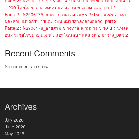
Parte 2 : N2906177_ข บรถหร ด าเด กป มว าข ข า ไม ม เง นจ าย
1,200 โดยไม ร ว าล งคนน นค อว าท พ อตาต วเอง_part 2
Parte 2 : N2906175_ก นข าวเหล อส งแชร 2 ป ท าวแชร อ างล
มละลาย แต ถอยป ายแดง จบท หมายศาลกลางตลาด_part 2
Parte 2 : N2906178_อายสาม ช างทาส ห ามมาร บ 10 ป ว นท เพ
อนผ วรวยโทรมาย มเง น …เอาโฉนดบ านหล งท 2 มาวาง_part 2
Recent Comments
No comments to show.
Archives
July 2026
June 2026
May 2026