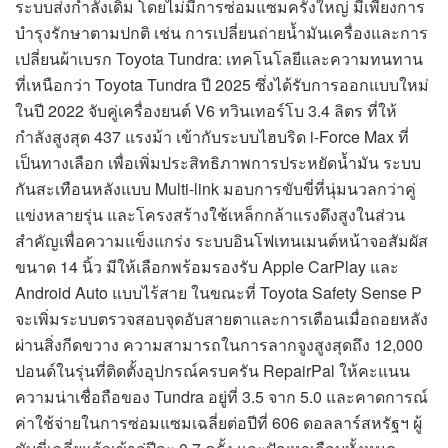
ระบบส่งกำลังเดิม โดยไม่มีการซ่อมแซมครั้งใหญ่ มีเพียงการ
บำรุงรักษาตามปกติ เช่น การเปลี่ยนถ่ายน้ำมันเครื่องและการ
เปลี่ยนผ้าเบรก Toyota Tundra: เทคโนโลยีและความทนทาน
ที่เหนือกว่า Toyota Tundra ปี 2025 ซึ่งได้รับการออกแบบใหม่
ในปี 2022 จับคู่เครื่องยนต์ V6 ทวินเทอร์โบ 3.4 ลิตร ที่ให้
กำลังสูงสุด 437 แรงม้า เข้ากับระบบไฮบริด i-Force Max ที่
เป็นทางเลือก เพื่อเพิ่มประสิทธิภาพการประหยัดน้ำมัน ระบบ
กันสะเทือนหลังแบบ Multi-link มอบการขับขี่ที่นุ่มนวลกว่าคู่
แข่งหลายรุ่น และโครงสร้างใช้เหล็กกล้าแรงดึงสูงในส่วน
สำคัญเพื่อความแข็งแกร่ง ระบบอินโฟเทนเมนต์หน้าจอสัมผัส
ขนาด 14 นิ้ว มีให้เลือกพร้อมรองรับ Apple CarPlay และ
Android Auto แบบไร้สาย ในขณะที่ Toyota Safety Sense P
จะเพิ่มระบบตรวจสอบจุดอับสายตาและการเตือนเมื่อถอยหลัง
ผ่านสิ่งกีดขวาง ความสามารถในการลากจูงสูงสุดถึง 12,000
ปอนด์ในรุ่นที่ติดตั้งอุปกรณ์ครบครัน RepairPal ให้คะแนน
ความน่าเชื่อถือของ Tundra อยู่ที่ 3.5 จาก 5.0 และคาดการณ์
ค่าใช้จ่ายในการซ่อมแซมเฉลี่ยต่อปีที่ 606 ดอลลาร์สหรัฐฯ ผู้