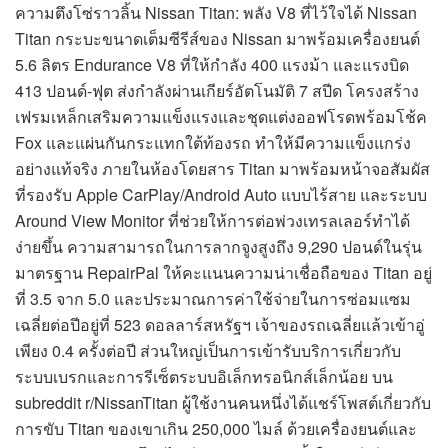
ความตึงโซ่ราวลิ้น Nissan Titan: พลัง V8 ที่ไว้ใจได้ Nissan
Titan กระบะขนาดเต็มซีรีส์ของ Nissan มาพร้อมเครื่องยนต์
5.6 ลิตร Endurance V8 ที่ให้กำลัง 400 แรงม้า และแรงบิด
413 ปอนด์-ฟุต ส่งกำลังผ่านเกียร์อัตโนมัติ 7 สปีด โครงสร้าง
เฟรมเหล็กเสริมความแข็งแรงและชุดแต่งออฟโรดพร้อมโช้ค
Fox และแผ่นกันกระแทกใต้ท้องรถ ทำให้มีความแข็งแกร่ง
อย่างแท้จริง ภายในห้องโดยสาร Titan มาพร้อมหน้าจอสัมผัส
ที่รองรับ Apple CarPlay/Android Auto แบบไร้สาย และระบบ
Around View Monitor ที่ช่วยให้การต่อพ่วงเทรลเลอร์ทำได้
ง่ายขึ้น ความสามารถในการลากจูงสูงถึง 9,290 ปอนด์ในรุ่น
มาตรฐาน RepairPal ให้คะแนนความน่าเชื่อถือของ Titan อยู่
ที่ 3.5 จาก 5.0 และประมาณการค่าใช้จ่ายในการซ่อมแซม
เฉลี่ยต่อปีอยู่ที่ 523 ดอลลาร์สหรัฐฯ เจ้าของรถเฉลี่ยแล้วเข้าอู่
เพียง 0.4 ครั้งต่อปี ส่วนใหญ่เป็นการเข้ารับบริการเกี่ยวกับ
ระบบเบรกและการรีเซ็ตระบบอิเล็กทรอนิกส์เล็กน้อย บน
subreddit r/NissanTitan ผู้ใช้งานคนหนึ่งได้แชร์โพสต์เกี่ยวกับ
การขับ Titan ของเขาเกิน 250,000 ไมล์ ด้วยเครื่องยนต์และ