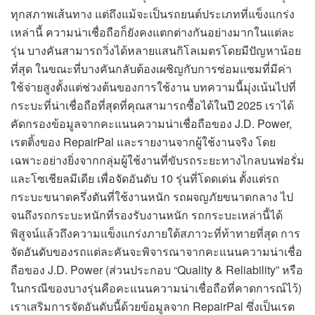
ทุกสภาพเส้นทาง แต่ถึงแม้จะเป็นรถยนต์ประเภทที่แข็งแกร่ง
เหล่านี้ ความน่าเชื่อถือก็ยังคงแตกต่างกันอย่างมากในแต่ละ
รุ่น บางคันสามารถวิ่งได้หลายแสนกิโลเมตรโดยมีปัญหาน้อย
ที่สุด ในขณะที่บางคันกลับต้องเผชิญกับการซ่อมแซมที่มีค่า
ใช้จ่ายสูงตั้งแต่ช่วงต้นของการใช้งาน บทความนี้มุ่งเน้นไปที่
กระบะที่น่าเชื่อถือที่สุดที่คุณสามารถซื้อได้ในปี 2025 เราได้
คัดกรองข้อมูลจากคะแนนความน่าเชื่อถือของ J.D. Power,
เรตติ้งของ RepairPal และรายงานจากผู้ใช้งานจริง โดย
เฉพาะอย่างยิ่งจากกลุ่มผู้ใช้งานที่ขับรถระยะทางไกลบนฟอรั่ม
และโซเชียลมีเดีย เพื่อจัดอันดับ 10 รุ่นที่โดดเด่น ตั้งแต่รถ
กระบะขนาดครึ่งตันที่ใช้งานหนัก รถผจญภัยขนาดกลาง ไป
จนถึงรถกระบะหนักที่รองรับงานหนัก รถกระบะเหล่านี้ได้
พิสูจน์แล้วถึงความแข็งแกร่งภายใต้สภาวะที่ท้าทายที่สุด การ
จัดอันดับของรถแต่ละคันจะพิจารณาจากคะแนนความน่าเชื่อ
ถือของ J.D. Power (ส่วนประกอบ “Quality & Reliability” หรือ
ในกรณีของบางรุ่นคือคะแนนความน่าเชื่อถือที่คาดการณ์ไว้)
เราเสริมการจัดอันดับนี้ด้วยข้อมูลจาก RepairPal ซึ่งเป็นเรต