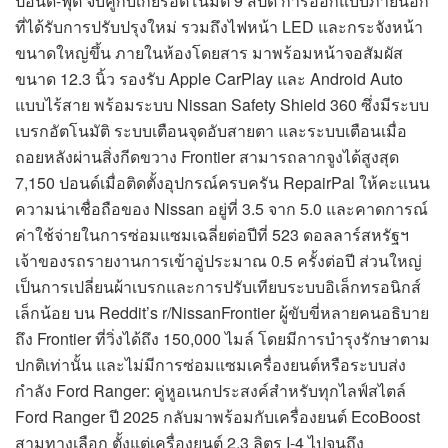
ปอนด์-ฟุต จับคู่กับเกียร์อัตโนมัติ 9 สปีด การออกแบบภายนอก
ที่ได้รับการปรับปรุงใหม่ รวมถึงไฟหน้า LED และกระจังหน้า
ขนาดใหญ่ขึ้น ภายในห้องโดยสาร มาพร้อมหน้าจอสัมผัส
ขนาด 12.3 นิ้ว รองรับ Apple CarPlay และ Android Auto
แบบไร้สาย พร้อมระบบ Nissan Safety Shield 360 ซึ่งมีระบบ
เบรกอัตโนมัติ ระบบเตือนจุดอับสายตา และระบบเตือนเมื่อ
ถอยหลังผ่านสิ่งกีดขวาง Frontier สามารถลากจูงได้สูงสุด
7,150 ปอนด์เมื่อติดตั้งอุปกรณ์ครบครัน RepairPal ให้คะแนน
ความน่าเชื่อถือของ Nissan อยู่ที่ 3.5 จาก 5.0 และคาดการณ์
ค่าใช้จ่ายในการซ่อมแซมเฉลี่ยต่อปีที่ 523 ดอลลาร์สหรัฐฯ
เจ้าของรถรายงานการเข้าอู่ประมาณ 0.5 ครั้งต่อปี ส่วนใหญ่
เป็นการเปลี่ยนผ้าเบรกและการปรับเทียบระบบอิเล็กทรอนิกส์
เล็กน้อย บน Reddit’s r/NissanFrontier ผู้ขับขี่หลายคนอธิบาย
ถึง Frontier ที่วิ่งได้ถึง 150,000 ไมล์ โดยมีการบำรุงรักษาตาม
ปกติเท่านั้น และไม่มีการซ่อมแซมเครื่องยนต์หรือระบบส่ง
กำลัง Ford Ranger: คู่หูอเนกประสงค์สำหรับทุกไลฟ์สไตล์
Ford Ranger ปี 2025 กลับมาพร้อมกับเครื่องยนต์ EcoBoost
สามทางเลือก ตั้งแต่เครื่องยนต์ 2.3 ลิตร I-4 ไปจนถึง