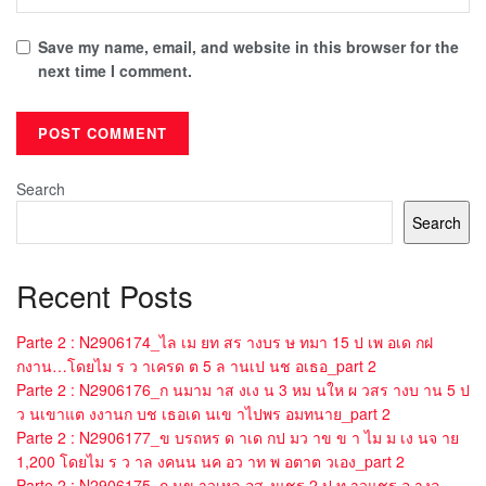
Save my name, email, and website in this browser for the
next time I comment.
Search
Search
Recent Posts
Parte 2 : N2906174_ไล เม ยท สร างบร ษ ทมา 15 ป เพ อเด กฝ
กงาน…โดยไม ร ว าเครด ต 5 ล านเป นช อเธอ_part 2
Parte 2 : N2906176_ก นมาม าส งเง น 3 หม นให ผ วสร างบ าน 5 ป
ว นเขาแต งงานก บช เธอเด นเข าไปพร อมทนาย_part 2
Parte 2 : N2906177_ข บรถหร ด าเด กป มว าข ข า ไม ม เง นจ าย
1,200 โดยไม ร ว าล งคนน นค อว าท พ อตาต วเอง_part 2
Parte 2 : N2906175_ก นข าวเหล อส งแชร 2 ป ท าวแชร อ างล