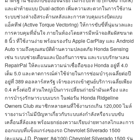
มาตรฐาน ช่องเก็บของอัจฉริยะในกระบะท้าย (In-bed Trunk)
และฝาท้ายแบบ Dual-action เพิ่มความสะดวกในการใช้งาน
ระบบช่วงล่างอิสระด้านหลังและการควบคุมแรงบิดแบบ
แอ็คทีฟ (Active Torque Vectoring) ให้การขับขี่ที่นุ่มนวลและ
การควบคุมที่มั่นใจ ภายในห้องโดยสารมีหน้าจอสัมผัสขนาด
8 นิ้ว ที่ใช้งานง่าย พร้อมรองรับ Apple CarPlay และ Android
Auto รวมถึงคุณสมบัติด้านความปลอดภัย Honda Sensing
เช่น ระบบช่วยเตือนและป้องกันการชน และระบบรักษาเลน
RepairPal ให้คะแนนความน่าเชื่อถือของ Honda อยู่ที่ 4.0
เต็ม 5.0 และคาดการณ์ค่าใช้จ่ายในการซ่อมบำรุงเฉลี่ยต่อปี
อยู่ที่ 389 ดอลลาร์สหรัฐ เจ้าของรถเข้าศูนย์บริการเฉลี่ยเพียง
0.4 ครั้งต่อปี ส่วนใหญ่เป็นการเปลี่ยนถ่ายน้ำมันเครื่อง และ
การบำรุงรักษาระบบเบรก ในฟอรัม Honda Ridgeline
Owners Club สมาชิกหลายคนที่ใช้งานรถเกิน 120,000 ไมล์
รายงานว่าไม่มีปัญหาเกี่ยวกับระบบส่งกำลังหรือระบบขับ
เคลื่อนสี่ล้อเลย พร้อมยกย่องความเรียบง่ายทางกลไกและการ
ออกแบบที่แข็งแกร่งของรถ Chevrolet Silverado 1500
(คะแนน J.D. Power: 84/100) Chevrolet Silverado 1500 รุ่น