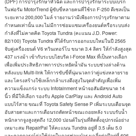
(DPF) การบำรุงรักษาหัวฉีด และการบำรุงรักษาระบบเบรก
ในฟอรัม MotorTrend ผู้ขับขี่หลายคนที่ใช้รถ F-250 ดีเซลเป็น
ระยะทาง 200,000 ไมล์ รายงานว่ามีเพียงการบำรุงรักษาตาม
กำหนดเท่านั้น และไม่มีการซ่อมแซมเครื่องยนต์หรือระบบส่ง
กำลังที่ไม่คาดคิด Toyota Tundra (คะแนน J.D. Power:
82/100) Toyota Tundra ที่ได้รับการออกแบบใหม่ในปี 2565
จับคู่เครื่องยนต์ V6 ทวินเทอร์โบ ขนาด 3.4 ลิตร ให้กำลังสูงสุด
437 แรงม้า เข้ากับระบบไฮบริด i-Force Max ที่เป็นทางเลือก
เพื่อเพิ่มประสิทธิภาพการประหยัดน้ำมัน ระบบช่วงล่างด้าน
หลังแบบ Multi-link ให้การขับขี่ที่นุ่มนวลกว่าคู่แข่งหลายราย
และโครงสร้างใช้เหล็กกล้าแรงดึงสูงในจุดสำคัญเพื่อเพิ่ม
ความแข็งแกร่ง ระบบ Infotainment หน้าจอสัมผัสขนาด 14
นิ้ว ที่มีให้เลือก รองรับ Apple CarPlay และ Android Auto
แบบไร้สาย ขณะที่ Toyota Safety Sense P เพิ่มระบบเตือนจุด
อับสายตาและการเตือนรถตัดหน้าขณะถอยหลัง ระบบรับน้ำ
หนักลากจูงสูงสุดถึง 12,000 ปอนด์ในรุ่นที่ติดตั้งอุปกรณ์อย่าง
เหมาะสม RepairPal ให้คะแนน Tundra อยู่ที่ 3.5 เต็ม 5.0
และคาดการณ์ค่าใช้จ่ายในการซ่อมบำรุงเฉลี่ยต่อปีอยู่ที่ 606