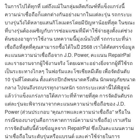
ในการไปได้ทุกที่ แต่ถึงแม้ในกลุ่มผลิตภัณฑ์ที่แข็งแกร่งนี้
ความน่าเชื่อถือก็แตกต่างกันอย่างมากในแต่ละรุ่น รถกระบะ
บางรุ่นวิ่งได้หลายแสนกิโลเมตรโดยมีปัญหาน้อยที่สุด ในขณะ
ที่บางรุ่นต้องเผชิญกับการซ่อมแซมที่มีค่าใช้จ่ายสูงตั้งแต่ช่วง
ต้นของอายุการใช้งาน บทความนี้มุ่งเน้นไปที่ รถกระบะที่น่า
เชื่อถือที่สุดที่คุณสามารถซื้อได้ในปี 2568 เราได้คัดสรรข้อมูล
คะแนนความน่าเชื่อถือจาก J.D. Power, คะแนน RepairPal
และรายงานจากผู้ใช้งานจริง โดยเฉพาะอย่างยิ่งจากผู้ที่ใช้รถ
เป็นระยะทางไกลๆ ในฟอรัมและโซเชียลมีเดีย เพื่อจัดอันดับ
10 รุ่นที่โดดเด่น ตั้งแต่รถปิกอัพขนาดครึ่งตัน นักผจญภัยขนาด
กลาง ไปจนถึงรถบรรทุกงานหนัก รถกระบะเหล่านี้ได้พิสูจน์
แล้วว่าแข็งแกร่งภายใต้สภาวะที่ท้าทายที่สุด การจัดอันดับรถ
แต่ละรุ่นจะพิจารณาจากคะแนนความน่าเชื่อถือของ J.D.
Power (ส่วนประกอบ “คุณภาพและความน่าเชื่อถือ” หรือใน
กรณีของบางรุ่นคือการคาดการณ์ความน่าเชื่อถือ) เราเสริม
การจัดอันดับนี้ด้วยข้อมูลจาก RepairPal ซึ่งเป็นคะแนนความ
น่าเชื่อถือในระดับรุ่นหรือแบรนด์ และค่าใช้จ่ายในการ