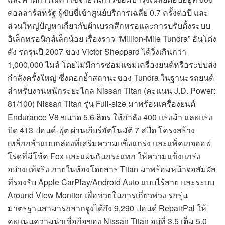
ดอลลาร์สหรัฐ ผู้ขับขี่เข้าศูนย์บริการเฉลี่ย 0.7 ครั้งต่อปี และ
ส่วนใหญ่ปัญหาเกี่ยวกับผ้าเบรกสึกหรอและการปรับตั้งระบบ
อิเล็กทรอนิกส์เล็กน้อย เรื่องราว “Million-Mile Tundra” อันโด่ง
ดัง รถรุ่นปี 2007 ของ Victor Sheppard ได้วิ่งเกินกว่า
1,000,000 ไมล์ โดยไม่มีการซ่อมแซมเครื่องยนต์หรือระบบส่ง
กำลังครั้งใหญ่ ซึ่งตอกย้ำสถานะของ Tundra ในฐานะรถยนต์
สำหรับงานหนักระยะไกล Nissan Titan (คะแนน J.D. Power:
81/100) Nissan Titan รุ่น Full-size มาพร้อมเครื่องยนต์
Endurance V8 ขนาด 5.6 ลิตร ให้กำลัง 400 แรงม้า และแรง
บิด 413 ปอนด์-ฟุต ผ่านเกียร์อัตโนมัติ 7 สปีด โครงสร้าง
เหล็กกล้าแบบกล่องที่เสริมความแข็งแกร่ง และแพ็คเกจออฟ
โรดที่มีโช้ค Fox และแผ่นกันกระแทก ให้ความแข็งแกร่ง
อย่างแท้จริง ภายในห้องโดยสาร Titan มาพร้อมหน้าจอสัมผัส
ที่รองรับ Apple CarPlay/Android Auto แบบไร้สาย และระบบ
Around View Monitor เพื่อช่วยในการเกี่ยวพ่วง รถรุ่น
มาตรฐานสามารถลากจูงได้ถึง 9,290 ปอนด์ RepairPal ให้
คะแนนความน่าเชื่อถือของ Nissan Titan อยู่ที่ 3.5 เต็ม 5.0