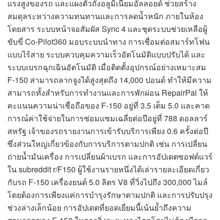
แรงสูงของรถ และแผงตัวถังอลูมิเนียมอัลลอยด์ ช่วยสร้าง
สมดุลระหว่างความทนทานและการลดน้ำหนัก ภายในห้อง
โดยสาร ระบบหน้าจอสัมผัส Sync 4 และชุดระบบช่วยเหลือผู้
ขับขี่ Co-Pilot360 มอบระบบนำทาง การเชื่อมต่อสมาร์ทโฟน
แบบไร้สาย ระบบควบคุมความเร็วอัตโนมัติแบบปรับได้ และ
ระบบเบรกฉุกเฉินอัตโนมัติ เมื่อติดตั้งอุปกรณ์อย่างเหมาะสม
F-150 สามารถลากจูงได้สูงสุดถึง 14,000 ปอนด์ ทำให้มีความ
สามารถทั้งสำหรับการทำงานและการพักผ่อน RepairPal ให้
คะแนนความน่าเชื่อถือของ F-150 อยู่ที่ 3.5 เต็ม 5.0 และคาด
การณ์ค่าใช้จ่ายในการซ่อมแซมเฉลี่ยต่อปีอยู่ที่ 788 ดอลลาร์
สหรัฐ เจ้าของรถรายงานการเข้ารับบริการเพียง 0.6 ครั้งต่อปี
ซึ่งส่วนใหญ่เกี่ยวข้องกับการบริการตามปกติ เช่น การเปลี่ยน
ถ่ายน้ำมันเครื่อง การเปลี่ยนผ้าเบรก และการอัปเดตซอฟต์แวร์
ใน subreddit r/F150 ผู้ใช้งานรายหนึ่งได้เล่ารายละเอียดเกี่ยว
กับรถ F-150 เครื่องยนต์ 5.0 ลิตร V8 ที่วิ่งไปถึง 300,000 ไมล์
โดยต้องการเพียงแค่การบำรุงรักษาตามปกติ และการปรับปรุง
ช่วงล่างเล็กน้อย การอัปเดตที่ยอดเยี่ยมนี้เน้นย้ำถึงความ