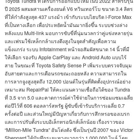
Toyota Tundra ที่ได้รับการออกแบบใหม่ในปี 2022 สำหรับรุ่น
ปี 2025 ผสมผสานเครื่องยนต์ V6 ทวินเทอร์โบ ขนาด 3.4 ลิตร
ที่ให้กำลังสูงสุด 437 แรงม้า เข้ากับระบบไฮบริด i-Force Max
ที่เป็นทางเลือก เพื่อประหยัดน้ำมันมากยิ่งขึ้น ระบบช่วงล่าง
หลังแบบ Multi-link มอบการขับขี่ที่นุ่มนวลกว่าคู่แข่งหลายรุ่น
และเฟรมใช้เหล็กกล้าแรงดึงสูงในจุดสำคัญเพื่อความ
แข็งแกร่ง ระบบ Infotainment หน้าจอสัมผัสขนาด 14 นิ้วที่มี
ให้เลือก รองรับ Apple CarPlay และ Android Auto แบบไร้
สาย ในขณะที่ Toyota Safety Sense P เพิ่มระบบตรวจจับมุม
อับสายตาและการเตือนรถขณะถอยหลัง ความสามารถใน
การลากจูงสูงสุดถึง 12,000 ปอนด์ในรุ่นที่ติดตั้งอุปกรณ์อย่าง
เหมาะสม RepairPal ให้คะแนนความเชื่อถือได้ของ Tundra
ที่ 3.5 จาก 5.0 และคาดการณ์ค่าใช้จ่ายในการซ่อมแซมเฉลี่ย
ต่อปีไว้ที่ 606 ดอลลาร์สหรัฐ ผู้ขับขี่เข้ารับบริการเฉลี่ย 0.7
ครั้งต่อปี และส่วนใหญ่มีปัญหาเกี่ยวกับการสึกหรอของเบรก
และการปรับตั้งระบบอิเล็กทรอนิกส์เล็กน้อย เรื่องราวของ
“Million-Mile Tundra” อันโด่งดัง ซึ่งเป็นรุ่นปี 2007 ของ Victor
Sheppard ได้บันทึกระยะทางมากกว่า 1,000,000 ไมล์ โดย