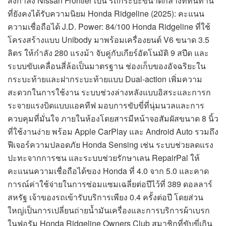
ส่งกำลัง Nissan Frontier เป็น รถกระบะขนาดกลางที่ทนทาน
ที่ยังคงได้รับความนิยม Honda Ridgeline (2025): คะแนน
ความเชื่อถือได้ J.D. Power: 84/100 Honda Ridgeline ที่ใช้
โครงสร้างแบบ Unibody มาพร้อมเครื่องยนต์ V6 ขนาด 3.5
ลิตร ให้กำลัง 280 แรงม้า จับคู่กับเกียร์อัตโนมัติ 9 สปีด และ
ระบบขับเคลื่อนสี่ล้อเป็นมาตรฐาน ช่องเก็บของอัจฉริยะใน
กระบะท้ายและฝากระบะท้ายแบบ Dual-action เพิ่มความ
สะดวกในการใช้งาน ระบบช่วงล่างหลังแบบอิสระและการก
ระจายแรงบิดแบบแอคทีฟ มอบการขับขี่ที่นุ่มนวลและการ
ควบคุมที่มั่นใจ ภายในห้องโดยสารมีหน้าจอสัมผัสขนาด 8 นิ้ว
ที่ใช้งานง่าย พร้อม Apple CarPlay และ Android Auto รวมถึง
ฟีเจอร์ความปลอดภัย Honda Sensing เช่น ระบบช่วยลดแรง
ปะทะจากการชน และระบบช่วยรักษาเลน RepairPal ให้
คะแนนความเชื่อถือได้ของ Honda ที่ 4.0 จาก 5.0 และคาด
การณ์ค่าใช้จ่ายในการซ่อมแซมเฉลี่ยต่อปีไว้ที่ 389 ดอลลาร์
สหรัฐ เจ้าของรถเข้ารับบริการเพียง 0.4 ครั้งต่อปี โดยส่วน
ใหญ่เป็นการเปลี่ยนถ่ายน้ำมันเครื่องและการบริการผ้าเบรก
ในฟอรัม Honda Ridgeline Owners Club สมาชิกที่ขับขี่เกิน