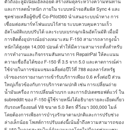
ตัวถังอะลูมิเนียมอัลลอยด์ สร้างสมดุลระหว่างความทนทาน
และการลดน้ำหนัก ภายใน ระบบหน้าจอสัมผัส Sync 4 และ
ชุดช่วยเหลือผู้ขับขี่ Co-Pilot360 นำเสนอระบบนำทาง การ
เชื่อมต่อสมาร์ทโฟนแบบไร้สาย ระบบควบคุมความเร็ว
อัตโนมัติแบบปรับได้ และระบบเบรกฉุกเฉินอัตโนมัติ เมื่อมี
การติดตั้งอุปกรณ์อย่างเหมาะสม F-150 สามารถลากจูงน้ำ
หนักได้สูงสุด 14,000 ปอนด์ ทำให้มีความสามารถทั้งสำหรับ
การทำงานและกิจกรรมสันทนาการ RepairPal ให้คะแนน
ความเชื่อถือได้ของ F-150 ที่ 3.5 จาก 5.0 และคาดการณ์ค่า
ใช้จ่ายในการซ่อมแซมเฉลี่ยต่อปีไว้ที่ 788 ดอลลาร์สหรัฐ
เจ้าของรถรายงานการเข้ารับบริการเพียง 0.6 ครั้งต่อปี ส่วน
ใหญ่เกี่ยวข้องกับการบริการตามปกติ เช่น การเปลี่ยนถ่าย
น้ำมันเครื่อง การเปลี่ยนผ้าเบรก และการอัปเดตซอฟต์แวร์ ใน
subreddit ของ F-150 ผู้ใช้รายหนึ่งได้อธิบายรายละเอียดเกี่ยว
กับรถเครื่องยนต์ V8 ขนาด 5.0 ลิตร ที่วิ่งมา 300,000 ไมล์
โดยต้องการเพียงการบำรุงรักษาตามปกติและการปรับช่วง
ล่างเล็กน้อย โพสต์การปรับแต่งนี้เน้นย้ำถึงความสามารถของ
F-150 ในการสะสมไมล์จำนวนมากโดยไม่มีการซ่อมแซม