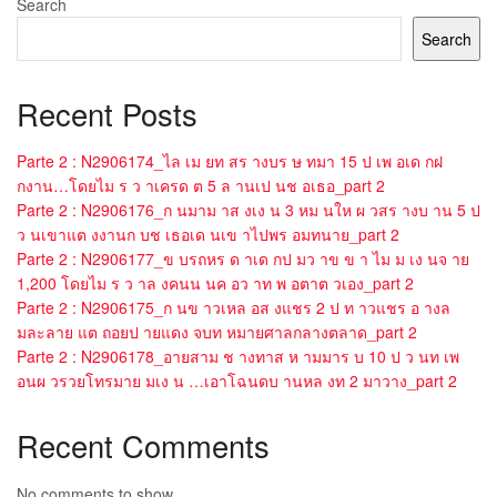
Search
Search
Recent Posts
Parte 2 : N2906174_ไล เม ยท สร างบร ษ ทมา 15 ป เพ อเด กฝ
กงาน…โดยไม ร ว าเครด ต 5 ล านเป นช อเธอ_part 2
Parte 2 : N2906176_ก นมาม าส งเง น 3 หม นให ผ วสร างบ าน 5 ป
ว นเขาแต งงานก บช เธอเด นเข าไปพร อมทนาย_part 2
Parte 2 : N2906177_ข บรถหร ด าเด กป มว าข ข า ไม ม เง นจ าย
1,200 โดยไม ร ว าล งคนน นค อว าท พ อตาต วเอง_part 2
Parte 2 : N2906175_ก นข าวเหล อส งแชร 2 ป ท าวแชร อ างล
มละลาย แต ถอยป ายแดง จบท หมายศาลกลางตลาด_part 2
Parte 2 : N2906178_อายสาม ช างทาส ห ามมาร บ 10 ป ว นท เพ
อนผ วรวยโทรมาย มเง น …เอาโฉนดบ านหล งท 2 มาวาง_part 2
Recent Comments
No comments to show.