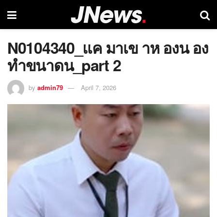
N0104340_แค มาเข าห องน อง
ทำขนาดน_part 2
by
admin79
April 7, 2026