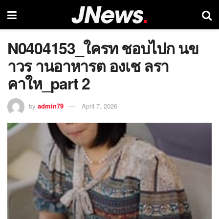
N0404153_ใครท ชอบไปก นข
าวร านอาหารต องเช ลรา
คาให_part 2
by
admin79
April 7, 2026