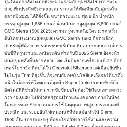
รุ่นใหม่ที่กำลังจะเปิดตัวจะมาพร้อมกับขุมพลังไฮบริด ซึ่งจะ
ช่วยเพิ่มประสิทธิภาพและสมรรถนะให้ทัดเทียมกับคู่แข่งใน
ตลาดปี 2025 ได้ดียิ่งขึ้น ขนาดกระบะ: 5 ฟุต 6 นิ้ว น้ำหนัก
บรรทุกสูงสุด: 1,685 ปอนด์ น้ำหนักลากจูงสูงสุด: 6,800 ปอนด์
GMC Sierra 1500 2025: ความหรูหราเหนือใคร (ราคาเริ่ม
ต้นโดยประมาณ $40,000) GMC Sierra 1500 คือตัวเลือก
สำหรับผู้ที่ต้องการ รถกระบะพรีเมียม ที่มอบประสบการณ์การ
ขับขี่ที่หรูหราและเหนือระดับ สำหรับปี 2025 Sierra ยังคงนำ
เสนอขุมพลังที่หลากหลาย โดยเริ่มต้นจากเครื่องยนต์ 2.7 ลิตร
เทอร์โบชาร์จ ที่พบได้ใน Chevrolet Silverado แต่เมื่อขยับขึ้น
ไปในรุ่น Trim ที่สูงขึ้น ก็จะพบกับเทคโนโลยีและฟีเจอร์ที่น่าทึ่ง
หนึ่งในฟีเจอร์ที่โดดเด่นที่สุดคือ Super Cruise ระบบขับขี่กึ่ง
อัตโนมัติที่ช่วยให้สามารถขับขี่แบบไม่ต้องใช้มือบนทางหลวง
กว่า 400,000 ไมล์ทั่วสหรัฐอเมริกาและแคนาดา ภายในห้อง
โดยสารของ Sierra เน้นการใช้วัสดุคุณภาพสูง การตกแต่งที่
ประณีต และระบบอินโฟเทนเมนต์ที่ทันสมัย ทำให้ Sierra
1500 เป็น รถกระบะหรู ที่ตอบโจทย์ทั้งการใช้งานและความ
สบาย ขนาดกระบะ: 5.82 ฟุต, 6.6 ฟุต, 8.2 ฟุต น้ำหนักบรรทุก