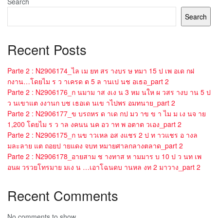
Search
Search
Recent Posts
Parte 2 : N2906174_ไล เม ยท สร างบร ษ ทมา 15 ป เพ อเด กฝ
กงาน…โดยไม ร ว าเครด ต 5 ล านเป นช อเธอ_part 2
Parte 2 : N2906176_ก นมาม าส งเง น 3 หม นให ผ วสร างบ าน 5 ป
ว นเขาแต งงานก บช เธอเด นเข าไปพร อมทนาย_part 2
Parte 2 : N2906177_ข บรถหร ด าเด กป มว าข ข า ไม ม เง นจ าย
1,200 โดยไม ร ว าล งคนน นค อว าท พ อตาต วเอง_part 2
Parte 2 : N2906175_ก นข าวเหล อส งแชร 2 ป ท าวแชร อ างล
มละลาย แต ถอยป ายแดง จบท หมายศาลกลางตลาด_part 2
Parte 2 : N2906178_อายสาม ช างทาส ห ามมาร บ 10 ป ว นท เพ
อนผ วรวยโทรมาย มเง น …เอาโฉนดบ านหล งท 2 มาวาง_part 2
Recent Comments
No comments to show.