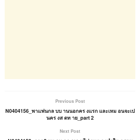
Previous Post
N0404156_พาแฟนกล บบ านนอกคร งแรก และเหม อนจะเป
นคร งส ดท าย_part 2
Next Post