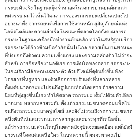
กระบะตัวจริง ในฐานะผู้คร่ำหวอดในวงการยานยนต์มากว่า
ทศวรรษ ผมได้เห็นวิวัฒนาการของรถกระบะเปลี่ยนแปลงไป
อย่างน่าทึ่ง จากรถยนต์เพื่อการใช้งานหนัก สู่สัญลักษณ์แห่ง
ไลฟ์สไตล์และความสำเร็จ ในขณะที่ตลาดโลกยังคงมองรถ
กระบะในฐานะเครื่องมือทำงานเป็นหลัก ทว่าในสหรัฐอเมริกา
รถกระบะได้ก้าวข้ามขีดจำกัดนั้นไปไกล กลายเป็นยานพาหนะ
ที่บ่งบอกถึงตัวตน ความแข็งแกร่ง และความคล่องตัว ไม่ว่าจะ
สำหรับภารกิจหรืองานอดิเรก การเติบโตของตลาด รถกระบะ
ในอเมริกามีลักษณะเฉพาะตัว ด้วยดีไซน์ที่ดุดันยิ่งขึ้น ห้อง
โดยสารที่หรูหรา และตัวเลือกการปรับแต่งที่หลากหลาย
ตั้งแต่ขนาดกระบะไปจนถึงรูปแบบห้องโดยสาร ด้วยความ
นิยมที่พุ่งสูงขึ้นนี้เอง ทำให้ตลาด รถกระบะ เต็มไปด้วยตัวเลือก
มากมาย หลากหลายระดับ ตั้งแต่รถกระบะขนาดคอมแพ็คไป
จนถึงรถกระบะขนาดฟูลไซส์ และยังไม่รวมถึงรถกระบะขนาด
หนึ่งตันที่เน้นสมรรถนะการลากจูงและบรรทุกที่เหนือชั้น
แม้ว่ารถกระบะส่วนใหญ่ในตลาดปัจจุบันจะยอดเยี่ยม แต่ก็ยังมี
บางรุ่นที่โดดเด่นเหนือใคร ในบทความนี้ ผมจะพาคุณไป