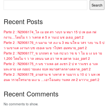
Search
Recent Posts
Parte 2 : N2906174_ไล เม ยท สร างบร ษ ทมา 15 ป เพ อเด กฝ
กงาน…โดยไม ร ว าเครด ต 5 ล านเป นช อเธอ_part 2
Parte 2 : N2906176_ก นมาม าส งเง น 3 หม นให ผ วสร างบ าน 5 ป
ว นเขาแต งงานก บช เธอเด นเข าไปพร อมทนาย_part 2
Parte 2 : N2906177_ข บรถหร ด าเด กป มว าข ข า ไม ม เง นจ าย
1,200 โดยไม ร ว าล งคนน นค อว าท พ อตาต วเอง_part 2
Parte 2 : N2906175_ก นข าวเหล อส งแชร 2 ป ท าวแชร อ างล
มละลาย แต ถอยป ายแดง จบท หมายศาลกลางตลาด_part 2
Parte 2 : N2906178_อายสาม ช างทาส ห ามมาร บ 10 ป ว นท เพ
อนผ วรวยโทรมาย มเง น …เอาโฉนดบ านหล งท 2 มาวาง_part 2
Recent Comments
No comments to show.