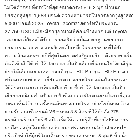
ไม่ใช่คำตอบที่ตรงใจที่สุด ขนาดกระบะ: 5.3 ฟุต น้ำหนัก
บรรทุกสูงสุด: 1,583 ปอนด์ ความสามารถในการลากจูงสูงสุด:
5,000 ปอนด์ 2025 Toyota Tacoma: สตาร์ทที่ประมาณ
27,750 USD แม้จะมีอายุอานามที่ค่อนข้างมาก แต่ Toyota
Tacoma ก็ยังคงได้รับการยอมรับว่าเป็นมาตรฐานของ รถ
กระบะขนาดกลาง และยังคงเป็นหนึ่งในรถกระบะที่ได้รับ
ความนิยมและขายดีที่สุดในตลาดสหรัฐอเมริกา ด้วยราคาเริ่ม
ต้นที่เข้าถึงได้ ทำให้ Tacoma เป็นตัวเลือกที่น่าสนใจ โดยมีรุ่น
ย่อยให้เลือกหลากหลายจนถึงรุ่น TRD Pro รุ่น TRD Pro มา
พร้อมระบบช่วงล่างที่อัปเกรด ยางออฟโรด แผ่นกันกระแทก
ใต้ท้องรถ และการล็อกเฟืองท้าย ซึ่งทำให้ Tacoma เป็นตัว
เลือกยอดนิยมสำหรับการขับขี่แบบออฟโรด และเป็นรถที่คุณ
จะพบเห็นได้บ่อยครั้งบนเส้นทางออฟโรด อย่างไรก็ตาม ต้อง
ยอมรับว่าเครื่องยนต์ V6 ขนาด 3.5 ลิตร ที่ให้กำลัง 278
แรงม้า พร้อมเกียร์ 6 สปีด เริ่มให้ความรู้สึกที่เก่าไปบ้าง การ
มาถึงของรุ่นใหม่ที่คาดว่าจะมาพร้อมระบบส่งกำลังแบบไฮ
บริด ยิ่งทำให้ผู้บริโภคตั้งตารอ ขนาดกระบะ: 5 ฟุต 6 นิ้ว น้ำ