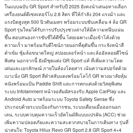
ในแบบฉบับ GR Sport สำหรับปี 2025 ยังคงนำเสนอทางเลือก
เครื่องยนต์ดีเซลเทอร์โบ 2.8 ลิตร ที่ให้กำลัง 204 แรงม้า และ
แรงบิดสูงสุด 500 นิวตันเมตร พร้อมระบบขับเคลื่อน 4 ล้อ GR
Sport รุ่นใหม่ได้รับการปรับปรุงช่วงล่างให้มีความหนึบแน่น
ขึ้น ตอบสนองการขับขี่ได้ดีขึ้น โดยเฉพาะเมื่อเข้าโค้งด้วย
ความเร็ว มาพร้อมกับดีไซน์ภายนอกที่ดุดันขึ้น กระจังหน้าสี
ดำเข้ม ซุ้มล้อขนาดใหญ่ สปอยเลอร์หน้า และล้ออัลลอยดีไซน์
พิเศษ นอกจากนี้ ยังมีชุดแต่ง GR Sport แท้ ที่เพิ่มความโดด
เด่นและเอกลักษณ์ ภายในห้องโดยสาร เน้นความสปอร์ตด้วย
เบาะนั่ง GR Sport สีดำสลับแดงพร้อมโลโก้ GR พวงมาลัยหุ้ม
หนังพร้อมแป้น Paddle Shift และการตกแต่งด้วยวัสดุพิเศษ
ระบบ Infotainment หน้าจอสัมผัสรองรับ Apple CarPlay และ
Android Auto มาพร้อมระบบ Toyota Safety Sense ซึ่ง
ประกอบด้วยระบบป้องกันการชน, ระบบเตือนเมื่อออกนอก
เลน, ระบบควบคุมความเร็วอัตโนมัติแบบแปรผัน (ACC) ช่วย
เพิ่มความปลอดภัยและความสะดวกสบายในการเดินทาง รุ่นที่
น่าสนใจ: Toyota Hilux Revo GR Sport 2.8 GR Sport 4×4