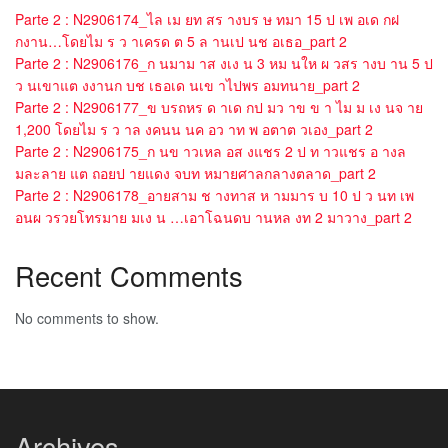
Parte 2 : N2906174_ไล เม ยท สร างบร ษ ทมา 15 ป เพ อเด กฝ
กงาน…โดยไม ร ว าเครด ต 5 ล านเป นช อเธอ_part 2
Parte 2 : N2906176_ก นมาม าส งเง น 3 หม นให ผ วสร างบ าน 5 ป
ว นเขาแต งงานก บช เธอเด นเข าไปพร อมทนาย_part 2
Parte 2 : N2906177_ข บรถหร ด าเด กป มว าข ข า ไม ม เง นจ าย
1,200 โดยไม ร ว าล งคนน นค อว าท พ อตาต วเอง_part 2
Parte 2 : N2906175_ก นข าวเหล อส งแชร 2 ป ท าวแชร อ างล
มละลาย แต ถอยป ายแดง จบท หมายศาลกลางตลาด_part 2
Parte 2 : N2906178_อายสาม ช างทาส ห ามมาร บ 10 ป ว นท เพ
อนผ วรวยโทรมาย มเง น …เอาโฉนดบ านหล งท 2 มาวาง_part 2
Recent Comments
No comments to show.
Archives