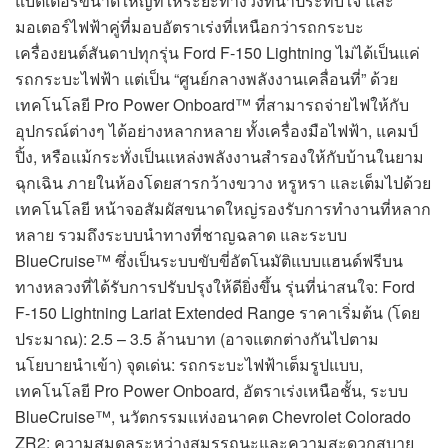
แบตเตอรี่ขนาดใหญ่ที่ให้ระยะทางวิ่งที่น่าประทับใจ และ
มอเตอร์ไฟฟ้าคู่ที่มอบอัตราเร่งที่เหนือกว่ารถกระบะ
เครื่องยนต์สันดาปทุกรุ่น Ford F-150 Lightning ไม่ได้เป็นแค่
รถกระบะไฟฟ้า แต่เป็น “ศูนย์กลางพลังงานเคลื่อนที่” ด้วย
เทคโนโลยี Pro Power Onboard™ ที่สามารถจ่ายไฟให้กับ
อุปกรณ์ต่างๆ ได้อย่างหลากหลาย ทั้งเครื่องมือไฟฟ้า, แคมป์
ปิ้ง, หรือแม้กระทั่งเป็นแหล่งพลังงานสำรองให้กับบ้านในยาม
ฉุกเฉิน ภายในห้องโดยสารกว้างขวาง หรูหรา และเต็มไปด้วย
เทคโนโลยี หน้าจอสัมผัสขนาดใหญ่รองรับการทำงานที่หลาก
หลาย รวมถึงระบบนำทางที่ชาญฉลาด และระบบ
BlueCruise™ ซึ่งเป็นระบบขับขี่อัตโนมัติแบบแฮนด์ฟรีบน
ทางหลวงที่ได้รับการปรับปรุงให้ดียิ่งขึ้น รุ่นที่น่าสนใจ: Ford
F-150 Lightning Lariat Extended Range ราคาเริ่มต้น (โดย
ประมาณ): 2.5 – 3.5 ล้านบาท (อาจแตกต่างกันไปตาม
นโยบายนำเข้า) จุดเด่น: รถกระบะไฟฟ้าเต็มรูปแบบ,
เทคโนโลยี Pro Power Onboard, อัตราเร่งเหนือชั้น, ระบบ
BlueCruise™, นวัตกรรมแห่งอนาคต Chevrolet Colorado
ZR2: ความสมดุลระหว่างสมรรถนะและความสะดวกสบาย