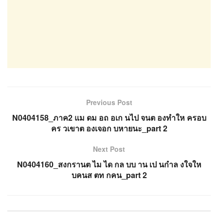
Previous Post
N0404158_ภาค2 แม ดม อถ อเก นไป จนต องทำให ครอบ
คร วเขาต องเจอก บหายนะ_part 2
Next Post
N0404160_สงกรานต ไม ได กล บบ าน เป นกำล งใจให
บคนส ตท กคน_part 2