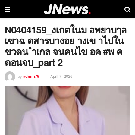
N0404159_งเกตในม อพยาบๅล
เขาฉ ดสารบางอย างเข าไปใน
ขวดน ำเกล จนคนไข อค #พ ค
ตอนจบ_part 2
by
admin79
April 7, 2026