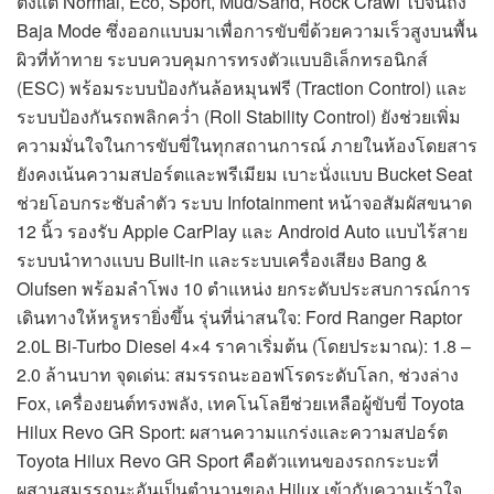
ตั้งแต่ Normal, Eco, Sport, Mud/Sand, Rock Crawl ไปจนถึง
Baja Mode ซึ่งออกแบบมาเพื่อการขับขี่ด้วยความเร็วสูงบนพื้น
ผิวที่ท้าทาย ระบบควบคุมการทรงตัวแบบอิเล็กทรอนิกส์
(ESC) พร้อมระบบป้องกันล้อหมุนฟรี (Traction Control) และ
ระบบป้องกันรถพลิกคว่ำ (Roll Stability Control) ยังช่วยเพิ่ม
ความมั่นใจในการขับขี่ในทุกสถานการณ์ ภายในห้องโดยสาร
ยังคงเน้นความสปอร์ตและพรีเมียม เบาะนั่งแบบ Bucket Seat
ช่วยโอบกระชับลำตัว ระบบ Infotainment หน้าจอสัมผัสขนาด
12 นิ้ว รองรับ Apple CarPlay และ Android Auto แบบไร้สาย
ระบบนำทางแบบ Built-in และระบบเครื่องเสียง Bang &
Olufsen พร้อมลำโพง 10 ตำแหน่ง ยกระดับประสบการณ์การ
เดินทางให้หรูหรายิ่งขึ้น รุ่นที่น่าสนใจ: Ford Ranger Raptor
2.0L Bi-Turbo Diesel 4×4 ราคาเริ่มต้น (โดยประมาณ): 1.8 –
2.0 ล้านบาท จุดเด่น: สมรรถนะออฟโรดระดับโลก, ช่วงล่าง
Fox, เครื่องยนต์ทรงพลัง, เทคโนโลยีช่วยเหลือผู้ขับขี่ Toyota
Hilux Revo GR Sport: ผสานความแกร่งและความสปอร์ต
Toyota Hilux Revo GR Sport คือตัวแทนของรถกระบะที่
ผสานสมรรถนะอันเป็นตำนานของ Hilux เข้ากับความเร้าใจ