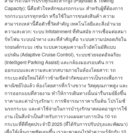
สามารถในการบรรทุกและลากจูง (Payload & Towing
Capacity): นี่คือหัวใจหลักของรถกระบะ สำหรับผู้ที่ต้องการ
รถกระบะบรรทุกหนัก หรือใช้ในการขนส่งสินค้า ความ
สามารถเหล่านี้คือตัวชี้วัดสำคัญ เทคโนโลยีและสิ่งอำนวย
ความสะดวก: ระบบ Infotainment ที่ทันสมัย การเชื่อมต่อสมา
ร์ทโฟน ระบบนำทาง และที่สำคัญคือ ระบบความปลอดภัยใน
รถยนต์กระบะ เช่น ระบบควบคุมความเร็วอัตโนมัติแบบ
แปรผัน (Adaptive Cruise Control), ระบบช่วยจอดอัจฉริยะ
(Intelligent Parking Assist) และกล้องมองรอบคัน การ
ออกแบบและความสะดวกสบายภายในห้องโดยสาร: รถ
กระบะสมัยใหม่ได้ก้าวข้ามขีดจำกัดของการเป็นรถเพื่อการ
พาณิชย์ไปแล้ว ห้องโดยสารที่กว้างขวาง วัสดุคุณภาพสูง และ
การออกแบบที่สวยงาม ทำให้การเดินทางนั้นน่ารื่นรมย์ยิ่งขึ้น
ราคาและค่าบำรุงรักษา: การพิจารณาราคาเริ่มต้น โปรโมชั่
นรถกระบะ และค่าใช้จ่ายในการบำรุงรักษาตลอดอายุการใช้
งาน เป็นสิ่งจำเป็นสำหรับการวางแผนทางการเงิน 10 รถ
กระบะที่ดีที่สุดประจำปี 2025 (ที่ได้รับการปรับปรุงและพัฒนา)
เพื่อให้เห็นภาพชัดเจนขึ้น เราจะพาคุณไปทำความรู้จักกับ 10