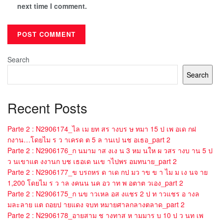
next time I comment.
Search
Search
Recent Posts
Parte 2 : N2906174_ไล เม ยท สร างบร ษ ทมา 15 ป เพ อเด กฝ
กงาน…โดยไม ร ว าเครด ต 5 ล านเป นช อเธอ_part 2
Parte 2 : N2906176_ก นมาม าส งเง น 3 หม นให ผ วสร างบ าน 5 ป
ว นเขาแต งงานก บช เธอเด นเข าไปพร อมทนาย_part 2
Parte 2 : N2906177_ข บรถหร ด าเด กป มว าข ข า ไม ม เง นจ าย
1,200 โดยไม ร ว าล งคนน นค อว าท พ อตาต วเอง_part 2
Parte 2 : N2906175_ก นข าวเหล อส งแชร 2 ป ท าวแชร อ างล
มละลาย แต ถอยป ายแดง จบท หมายศาลกลางตลาด_part 2
Parte 2 : N2906178_อายสาม ช างทาส ห ามมาร บ 10 ป ว นท เพ