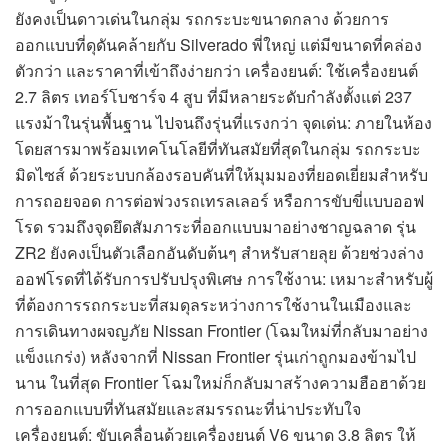
ยังคงเป็นดาวเด่นในกลุ่ม รถกระบะขนาดกลาง ด้วยการ
ออกแบบที่ดุดันคล้ายกับ Silverado พี่ใหญ่ แต่มีขนาดที่คล่อง
ตัวกว่า และราคาที่เข้าถึงง่ายกว่า เครื่องยนต์: ใช้เครื่องยนต์
2.7 ลิตร เทอร์โบชาร์จ 4 สูบ ที่มีหลายระดับกำลังตั้งแต่ 237
แรงม้าในรุ่นพื้นฐาน ไปจนถึงรุ่นที่แรงกว่า จุดเด่น: ภายในห้อง
โดยสารมาพร้อมเทคโนโลยีที่ทันสมัยที่สุดในกลุ่ม รถกระบะ
มิดไซส์ ด้วยระบบกล้องรอบคันที่ให้มุมมองที่ยอดเยี่ยมสำหรับ
การถอยจอด การต่อพ่วงรถเทรลเลอร์ หรือการขับขี่แบบออฟ
โรด รวมถึงจุดยึดสัมภาระที่ออกแบบมาอย่างชาญฉลาด รุ่น
ZR2 ยังคงเป็นตัวเลือกอันดับต้นๆ สำหรับสายลุย ด้วยช่วงล่าง
ออฟโรดที่ได้รับการปรับปรุงพิเศษ การใช้งาน: เหมาะสำหรับผู้
ที่ต้องการรถกระบะที่สมดุลระหว่างการใช้งานในเมืองและ
การเดินทางผจญภัย Nissan Frontier (โฉมใหม่ที่กลับมาอย่าง
แข็งแกร่ง) หลังจากที่ Nissan Frontier รุ่นเก่าถูกมองข้ามไป
นาน ในที่สุด Frontier โฉมใหม่ก็กลับมาสร้างความฮือฮาด้วย
การออกแบบที่ทันสมัยและสมรรถนะที่น่าประทับใจ
เครื่องยนต์: ขับเคลื่อนด้วยเครื่องยนต์ V6 ขนาด 3.8 ลิตร ให้