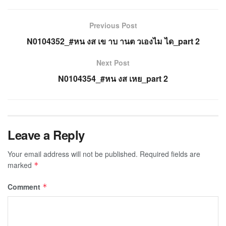
Previous Post
N0104352_#หน งส เข าบ านต วเองไม ได_part 2
Next Post
N0104354_#หน งส เหย_part 2
Leave a Reply
Your email address will not be published.
Required fields are
marked
*
Comment
*