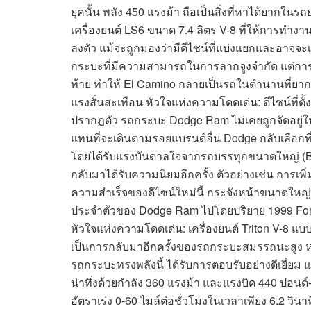
ยุคนั้น พลัง 450 แรงม้า ถือเป็นสิ่งที่หาได้ยากในร
เครื่องยนต์ LS6 ขนาด 7.4 ลิตร V-8 ที่ให้การท
ลงตัว แม้จะถูกมองว่ามีดีไซน์ที่แบ่งแยกและอาจจ
กระบะที่มีความสามารถในการลากจูงจำกัด แต่ก
ท้าย ทำให้ El Camino กลายเป็นรถในตำนานที่ยากจ
แรงสั่นสะเทือน หัวใจแห่งความโดดเด่น: ดีไซน์ที่ตั้ง
ปรากฏตัว รถกระบะ Dodge Ram ไม่เคยถูกจัดอยู่
แทนที่จะเดินตามรอยแบรนด์อื่น Dodge กลับเลือกที่จ
โดยได้รับแรงบันดาลใจจากรถบรรทุกขนาดใหญ่ (Big
กลับมาได้รับความนิยมอีกครั้ง ตัวอย่างเช่น การเพ
ความสำเร็จของดีไซน์ใหม่นี้ กระจังหน้าขนาดใหญ
ประจำตัวของ Dodge Ram ไปโดยปริยาย 1999 Fo
หัวใจแห่งความโดดเด่น: เครื่องยนต์ Triton V-8 แบบ
เป็นการกลับมาอีกครั้งของรถกระบะสมรรถนะสูง ห
รถกระบะทรงพลังนี้ ได้รับการตอบรับอย่างดีเยี่ย
น่าทึ่งด้วยกำลัง 360 แรงม้า และแรงบิด 440 ปอ
อัตราเร่ง 0-60 ไมล์ต่อชั่วโมงในเวลาเพียง 6.2 วินา