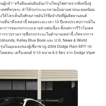
ชนผู้กล้า” หรือผืนแผ่นดินอันกว้างใหญ่ไพศาลจากฝั่งหนึ่งสู่
ูมิประเทศที่ขรุขระ ทำให้รถกระบะกลายเป็นยานพาหนะยอดนิยม
งให้โลกเห็นถึงศักยภาพอันไร้ขีดจำกัดที่ผู้ผลิตยานยนต์
ที่น่าทึ่งเหล่านี้ ตลอดระยะเวลา 10 ปีแห่งประสบการณ์ใน
นาการของรถกระบะมาอย่างต่อเนื่อง ตั้งแต่การรีวิวโมเดล
การรวบรวมรายชื่อรถกระบะในตำนานเหล่านี้ เกิดจากการ
ง Edmunds, Kelley Blue Book และ U.S. News & World
ะรุ่นในมุมมองของผู้เชี่ยวชาญ 2004 Dodge Ram SRT-10:
โดดเด่น: เครื่องยนต์ V-10 ขนาด 8.3 ลิตร จาก Dodge Viper