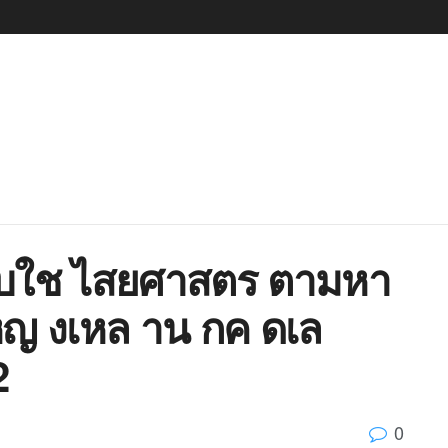
ไบใช ไสยศาสตร ตามหา
ญ งเหล าน กค ดเล
2
0