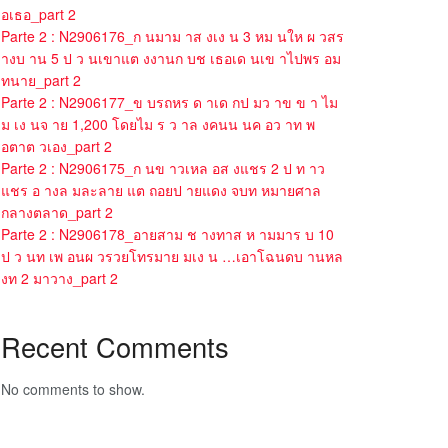
อเธอ_part 2
Parte 2 : N2906176_ก นมาม าส งเง น 3 หม นให ผ วสร
างบ าน 5 ป ว นเขาแต งงานก บช เธอเด นเข าไปพร อม
ทนาย_part 2
Parte 2 : N2906177_ข บรถหร ด าเด กป มว าข ข า ไม
ม เง นจ าย 1,200 โดยไม ร ว าล งคนน นค อว าท พ
อตาต วเอง_part 2
Parte 2 : N2906175_ก นข าวเหล อส งแชร 2 ป ท าว
แชร อ างล มละลาย แต ถอยป ายแดง จบท หมายศาล
กลางตลาด_part 2
Parte 2 : N2906178_อายสาม ช างทาส ห ามมาร บ 10
ป ว นท เพ อนผ วรวยโทรมาย มเง น …เอาโฉนดบ านหล
งท 2 มาวาง_part 2
Recent Comments
No comments to show.