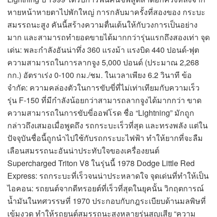
หายหน้าหายตาไปพักใหญ่ การกลับมาครั้งที่สองของ กระบะ
สมรรถนะสูง คันนี้สร้างความตื่นเต้นให้กับวงการเป็นอย่าง
มาก และสามารถทำยอดขายได้มากกว่ารุ่นแรกถึงสองเท่า จุด
เด่น: พละกำลังอันน่าทึ่ง 360 แรงม้า แรงบิด 440 ปอนด์-ฟุต
ความสามารถในการลากจูง 5,000 ปอนด์ (ประมาณ 2,268
กก.) อัตราเร่ง 0-100 กม./ชม. ในเวลาเพียง 6.2 วินาที ข้อ
จำกัด: ความคล่องตัวในการขับขี่ที่ไม่เท่าเทียมกับความเร็ว
รุ่น F-150 ที่มีกำลังน้อยกว่าสามารถลากจูงได้มากกว่า ขาด
ความสามารถในการขับขี่ออฟโรด ชื่อ “Lightning” มักถูก
กล่าวถึงเสมอเมื่อพูดถึง รถกระบะเร็วที่สุด และทรงพลัง แต่ใน
ปัจจุบันชื่อนี้ถูกนำไปใช้กับรถกระบะไฟฟ้า ทำให้ยากที่จะลืม
เลือนสมรรถนะอันน่าประทับใจของเครื่องยนต์
Supercharged Triton V8 ในรุ่นนี้ 1978 Dodge Little Red
Express: รถกระบะที่เร็วจนน่าประหลาดใจ จุดเด่นที่ทำให้เป็น
ไอคอน: รถยนต์จากดีทรอยต์ที่เร็วที่สุดในยุคนั้น วิกฤตการณ์
น้ำมันในทศวรรษที่ 1970 ประกอบกับกฎระเบียบด้านมลพิษที่
เข้มงวด ทำให้รถยนต์สมรรถนะสูงหลายรุ่นสูญเสีย “ความ