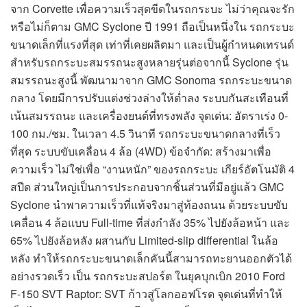
จาก Corvette เพื่อความเร็วสุดขีดในรถกระบะ ไม่ว่าคุณจะรัก
หรือไม่ก็ตาม GMC Syclone ปี 1991 ถือเป็นหนึ่งใน รถกระบะ
ขนาดเล็กที่แรงที่สุด เท่าที่เคยผลิตมา และเป็นผู้กำหนดเทรนด์
สำหรับรถกระบะสมรรถนะสูงหลายรุ่นต่อจากนี้ Syclone รุ่น
สมรรถนะสูงนี้ พัฒนามาจาก GMC Sonoma รถกระบะขนาด
กลาง โดยมีการปรับแต่งช่วงล่างให้ต่ำลง ระบบกันสะเทือนที่
เน้นสมรรถนะ และเครื่องยนต์ที่ทรงพลัง จุดเด่น: อัตราเร่ง 0-
100 กม./ชม. ในเวลา 4.5 วินาที รถกระบะขนาดกลางที่เร็ว
ที่สุด ระบบขับเคลื่อน 4 ล้อ (4WD) ข้อจำกัด: สร้างมาเพื่อ
ความเร็ว ไม่ใช่เพื่อ “งานหนัก” ของรถกระบะ เกียร์อัตโนมัติ 4
สปีด ส่วนใหญ่เป็นการประกอบจากชิ้นส่วนที่มีอยู่แล้ว GMC
Syclone นำพาความเร็วที่แท้จริงมาสู่ท้องถนน ด้วยระบบขับ
เคลื่อน 4 ล้อแบบ Full-time ที่ส่งกำลัง 35% ไปยังล้อหน้า และ
65% ไปยังล้อหลัง ผสานกับ Limited-slip differential ในล้อ
หลัง ทำให้รถกระบะขนาดเล็กคันนี้สามารถทะยานออกตัวได้
อย่างรวดเร็ว เป็น รถกระบะสปอร์ต ในยุคบุกเบิก 2010 Ford
F-150 SVT Raptor: SVT ก้าวสู่โลกออฟโรด จุดเด่นที่ทำให้