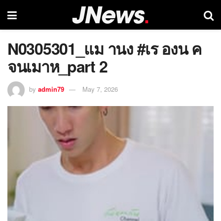
N0305301_แม านง #เร องน ค
จนเมาห_part 2
by
admin79
May 7, 2026