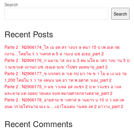
Search
Search
Recent Posts
Parte 2 : N2906174_ไล เม ยท สร างบร ษ ทมา 15 ป เพ อเด กฝ
กงาน…โดยไม ร ว าเครด ต 5 ล านเป นช อเธอ_part 2
Parte 2 : N2906176_ก นมาม าส งเง น 3 หม นให ผ วสร างบ าน 5 ป
ว นเขาแต งงานก บช เธอเด นเข าไปพร อมทนาย_part 2
Parte 2 : N2906177_ข บรถหร ด าเด กป มว าข ข า ไม ม เง นจ าย
1,200 โดยไม ร ว าล งคนน นค อว าท พ อตาต วเอง_part 2
Parte 2 : N2906175_ก นข าวเหล อส งแชร 2 ป ท าวแชร อ างล
มละลาย แต ถอยป ายแดง จบท หมายศาลกลางตลาด_part 2
Parte 2 : N2906178_อายสาม ช างทาส ห ามมาร บ 10 ป ว นท เพ
อนผ วรวยโทรมาย มเง น …เอาโฉนดบ านหล งท 2 มาวาง_part 2
Recent Comments