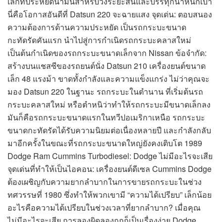
เล็กที่ประหยัดน้ำมันสำหรับวิ่งระยะสั้นและบรรทุกน้ำหนักเบา
นี่คือโอกาสอันดีที่ Datsun 220 จะฉายแสง จุดเด่น: ตอบสนอง
ความต้องการด้านความประหยัด เป็นรถกระบะขนาด
กะทัดรัดคันแรก นำไปสู่การกำเนิดรถกระบะคลาสใหม่
เป็นต้นกำเนิดของรถกระบะขนาดเล็กจาก Nissan ข้อจำกัด:
สร้างบนแชสซีของรถยนต์นั่ง Datsun 210 เครื่องยนต์ขนาด
เล็ก 48 แรงม้า ขาดทั้งกำลังและความแข็งแกร่ง ไม่ว่าคุณจะ
มอง Datsun 220 ในฐานะ รถกระบะในตำนาน ที่เริ่มต้นรถ
กระบะคลาสใหม่ หรือตำหนิว่าทำให้รถกระบะมีขนาดเล็กลง
มันก็คือรถกระบะขนาดแรกในทวีปอเมริกาเหนือ รถกระบะ
ขนาดกะทัดรัดได้รับความนิยมต่อเนื่องหลายปี และกำลังกลับ
มาอีกครั้งในขณะที่รถกระบะขนาดใหญ่ยังคงเติบโต 1989
Dodge Ram Cummins Turbodiesel: Dodge ไม่มีอะไรจะเสีย
จุดเด่นที่ทำให้เป็นไอคอน: เครื่องยนต์ดีเซล Cummins Dodge
ต้องเผชิญกับความยากลำบากในการขายรถกระบะในช่วง
ทศวรรษที่ 1980 ซึ่งทำให้พวกเขามี “ความได้เปรียบ” เล็กน้อย
อะไรคือความได้เปรียบในช่วงเวลาที่ยากลำบาก? เมื่อคุณ
ไม่มีอะไรจะเสีย การลองผิดลองถูกก็เป็นเรื่องง่าย Dodge