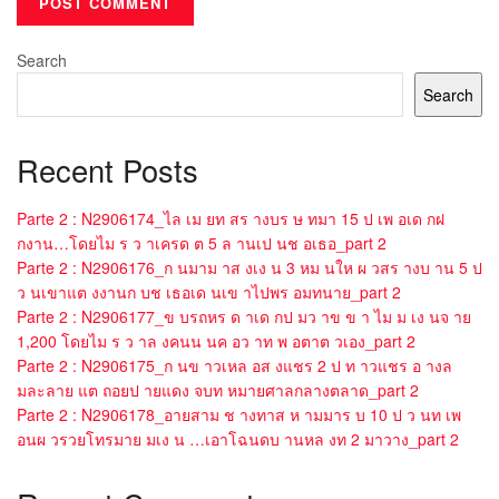
Search
Search
Recent Posts
Parte 2 : N2906174_ไล เม ยท สร างบร ษ ทมา 15 ป เพ อเด กฝ
กงาน…โดยไม ร ว าเครด ต 5 ล านเป นช อเธอ_part 2
Parte 2 : N2906176_ก นมาม าส งเง น 3 หม นให ผ วสร างบ าน 5 ป
ว นเขาแต งงานก บช เธอเด นเข าไปพร อมทนาย_part 2
Parte 2 : N2906177_ข บรถหร ด าเด กป มว าข ข า ไม ม เง นจ าย
1,200 โดยไม ร ว าล งคนน นค อว าท พ อตาต วเอง_part 2
Parte 2 : N2906175_ก นข าวเหล อส งแชร 2 ป ท าวแชร อ างล
มละลาย แต ถอยป ายแดง จบท หมายศาลกลางตลาด_part 2
Parte 2 : N2906178_อายสาม ช างทาส ห ามมาร บ 10 ป ว นท เพ
อนผ วรวยโทรมาย มเง น …เอาโฉนดบ านหล งท 2 มาวาง_part 2