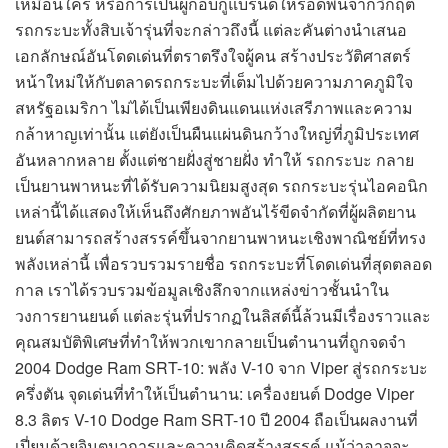
เหมือนใคร หรือการเป็นผู้กอบกู้แบรนด์ให้รอดพ้นจากวิกฤต
รถกระบะทั้งสิบเจ้ารุ่นที่จะกล่าวถึงนี้ แต่ละคันต่างนำเสนอ
เอกลักษณ์อันโดดเด่นที่ตราตรึงใจผู้คน สร้างประวัติศาสตร์
หน้าใหม่ให้กับตลาดรถกระบะที่เต็มไปด้วยความภาคภูมิใจ
สหรัฐอเมริกา ไม่ได้เป็นเพียงดินแดนแห่งเสรีภาพและความ
กล้าหาญเท่านั้น แต่ยังเป็นผืนแผ่นดินกว้างใหญ่ที่ภูมิประเทศ
อันหลากหลาย ตั้งแต่ชายฝั่งสู่ชายฝั่ง ทำให้ รถกระบะ กลาย
เป็นยานพาหนะที่ได้รับความนิยมสูงสุด รถกระบะรุ่นไอคอนิก
เหล่านี้ได้แสดงให้เห็นถึงศักยภาพอันไร้ขีดจำกัดที่ผู้ผลิตยาน
ยนต์สามารถสร้างสรรค์ขึ้นจากยานพาหนะเชิงพาณิชย์ที่ทรง
พลังเหล่านี้ เพื่อรวบรวมรายชื่อ รถกระบะที่โดดเด่นที่สุดตลอด
กาล เราได้รวบรวมข้อมูลเชิงลึกจากแหล่งข่าวชั้นนำใน
วงการยานยนต์ แต่ละรุ่นที่ปรากฏในลิสต์นี้ล้วนมีเรื่องราวและ
คุณสมบัติพิเศษที่ทำให้พวกเขากลายเป็นตำนานที่ถูกจดจำ
2004 Dodge Ram SRT-10: พลัง V-10 จาก Viper สู่รถกระบะ
ครึ่งตัน จุดเด่นที่ทำให้เป็นตำนาน: เครื่องยนต์ Dodge Viper
8.3 ลิตร V-10 Dodge Ram SRT-10 ปี 2004 ถือเป็นผลงานที่
เปี่ยมด้วยจินตนาการและความคิดสร้างสรรค์ แม้ว่าอาจจะ