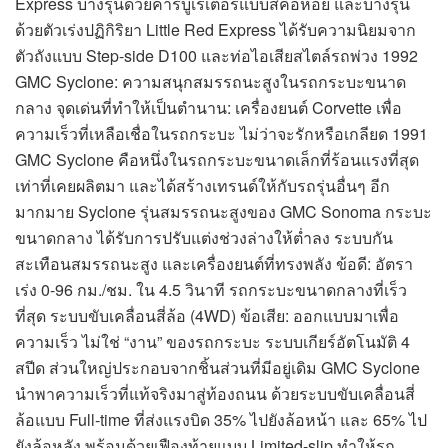
Express บางรุ่นด้วยคาร์บูเรเตอร์แบบสี่คอหอย และบางรุ่น
ด้วยตัวเร่งปฏิกิริยา Little Red Express ได้รับความนิยมจาก
ตัวถังแบบ Step-side D100 และท่อไอเสียสไตล์รถพ่วง 1992
GMC Syclone: ความสนุกสมรรถนะสูงในรถกระบะขนาด
กลาง จุดเด่นที่ทำให้เป็นตำนาน: เครื่องยนต์ Corvette เพื่อ
ความเร็วที่เหลือเชื่อในรถกระบะ ไม่ว่าจะรักหรือเกลียด 1991
GMC Syclone คือหนึ่งในรถกระบะขนาดเล็กที่ร้อนแรงที่สุด
เท่าที่เคยผลิตมา และได้สร้างเทรนด์ให้กับรถรุ่นอื่นๆ อีก
มากมาย Syclone รุ่นสมรรถนะสูงของ GMC Sonoma กระบะ
ขนาดกลาง ได้รับการปรับแต่งช่วงล่างให้ต่ำลง ระบบกัน
สะเทือนสมรรถนะสูง และเครื่องยนต์ที่ทรงพลัง ข้อดี: อัตรา
เร่ง 0-96 กม./ชม. ใน 4.5 วินาที รถกระบะขนาดกลางที่เร็ว
ที่สุด ระบบขับเคลื่อนสี่ล้อ (4WD) ข้อเสีย: ออกแบบมาเพื่อ
ความเร็ว ไม่ใช่ “งาน” ของรถกระบะ ระบบเกียร์อัตโนมัติ 4
สปีด ส่วนใหญ่ประกอบจากชิ้นส่วนที่มีอยู่เดิม GMC Syclone
นำพาความเร็วที่แท้จริงมาสู่ท้องถนน ด้วยระบบขับเคลื่อนสี่
ล้อแบบ Full-time ที่ส่งแรงบิด 35% ไปยังล้อหน้า และ 65% ไป
ยังล้อหลัง พร้อมด้วยเฟืองท้ายแบบ Limited-slip ทำให้รถ