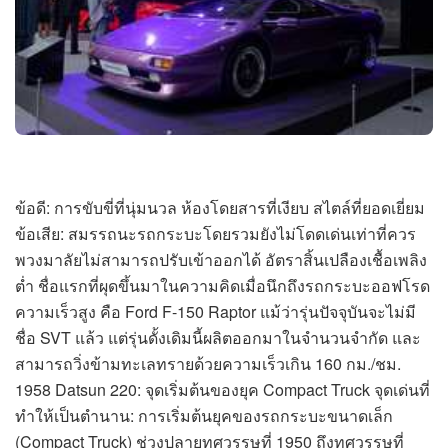
ข้อดี: การขับขี่ที่นุ่มนวล ห้องโดยสารที่เงียบ สไตล์ที่ยอดเยี่ยม
ข้อเสีย: สมรรถนะรถกระบะโดยรวมยังไม่โดดเด่นเท่าที่ควร
พวงมาลัยไม่สามารถปรับเข้าออกได้ อัตราสิ้นเปลืองเชื้อเพลิง
ต่ำ ชื่อแรกที่ผุดขึ้นมาในความคิดเมื่อนึกถึงรถกระบะออฟโรด
ความเร็วสูง คือ Ford F-150 Raptor แม้ว่ารุ่นปัจจุบันจะไม่มี
ชื่อ SVT แล้ว แต่รุ่นดั้งเดิมนี้ผลิตออกมาในจำนวนจำกัด และ
สามารถวิ่งข้ามทะเลทรายด้วยความเร็วเกิน 160 กม./ชม.
1958 Datsun 220: จุดเริ่มต้นของยุค Compact Truck จุดเด่นที่
ทำให้เป็นตำนาน: การเริ่มต้นยุคของรถกระบะขนาดเล็ก
(Compact Truck) ช่วงปลายทศวรรษที่ 1950 ถึงทศวรรษที่