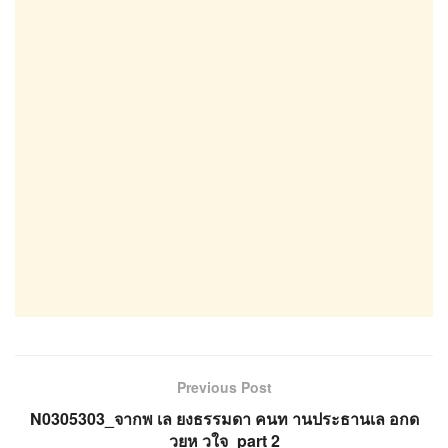
Previous Post
N0305303_จากพ เล ยงธรรมดา คนท านประธานเล อกด
วยห วใจ_part 2