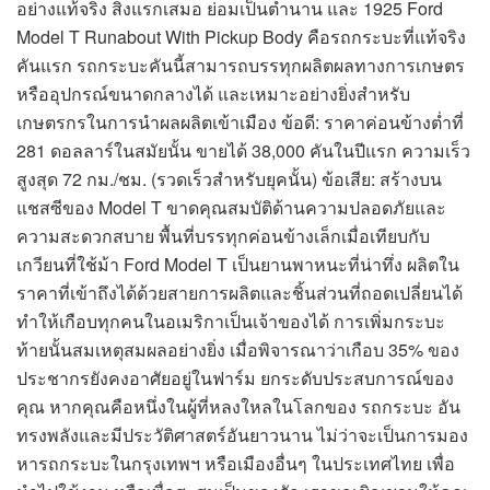
อย่างแท้จริง สิ่งแรกเสมอ ย่อมเป็นตำนาน และ 1925 Ford
Model T Runabout With Pickup Body คือรถกระบะที่แท้จริง
คันแรก รถกระบะคันนี้สามารถบรรทุกผลิตผลทางการเกษตร
หรืออุปกรณ์ขนาดกลางได้ และเหมาะอย่างยิ่งสำหรับ
เกษตรกรในการนำผลผลิตเข้าเมือง ข้อดี: ราคาค่อนข้างต่ำที่
281 ดอลลาร์ในสมัยนั้น ขายได้ 38,000 คันในปีแรก ความเร็ว
สูงสุด 72 กม./ชม. (รวดเร็วสำหรับยุคนั้น) ข้อเสีย: สร้างบน
แชสซีของ Model T ขาดคุณสมบัติด้านความปลอดภัยและ
ความสะดวกสบาย พื้นที่บรรทุกค่อนข้างเล็กเมื่อเทียบกับ
เกวียนที่ใช้ม้า Ford Model T เป็นยานพาหนะที่น่าทึ่ง ผลิตใน
ราคาที่เข้าถึงได้ด้วยสายการผลิตและชิ้นส่วนที่ถอดเปลี่ยนได้
ทำให้เกือบทุกคนในอเมริกาเป็นเจ้าของได้ การเพิ่มกระบะ
ท้ายนั้นสมเหตุสมผลอย่างยิ่ง เมื่อพิจารณาว่าเกือบ 35% ของ
ประชากรยังคงอาศัยอยู่ในฟาร์ม ยกระดับประสบการณ์ของ
คุณ หากคุณคือหนึ่งในผู้ที่หลงใหลในโลกของ รถกระบะ อัน
ทรงพลังและมีประวัติศาสตร์อันยาวนาน ไม่ว่าจะเป็นการมอง
หารถกระบะในกรุงเทพฯ หรือเมืองอื่นๆ ในประเทศไทย เพื่อ