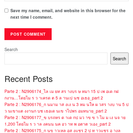
Save my name, email, and website in this browser for the
next time I comment.
Search
Search
Recent Posts
Parte 2 : N2906174_ไล เม ยท สร างบร ษ ทมา 15 ป เพ อเด กฝ
กงาน…โดยไม ร ว าเครด ต 5 ล านเป นช อเธอ_part 2
Parte 2 : N2906176_ก นมาม าส งเง น 3 หม นให ผ วสร างบ าน 5 ป
ว นเขาแต งงานก บช เธอเด นเข าไปพร อมทนาย_part 2
Parte 2 : N2906177_ข บรถหร ด าเด กป มว าข ข า ไม ม เง นจ าย
1,200 โดยไม ร ว าล งคนน นค อว าท พ อตาต วเอง_part 2
Parte 2 : N2906175_ก นข าวเหล อส งแชร 2 ป ท าวแชร อ างล