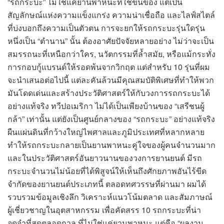
“รถกระบะ” ไม่ใช่แค่ยานพาหนะที่ใช้ขนของ แต่เป็น
สัญลักษณ์แห่งความแข็งแกร่ง ความน่าเชื่อถือ และไลฟ์สไตล์
ที่บ่งบอกถึงความเป็นตัวตน การจะยกให้รถกระบะรุ่นใดรุ่น
หนึ่งเป็น “ตำนาน” นั้น ต้องอาศัยปัจจัยหลายอย่าง ไม่ว่าจะเป็น
สมรรถนะที่เหนือกว่าใคร, นวัตกรรมที่ล้ำสมัย, หรือแม้กระทั่ง
การกอบกู้แบรนด์ให้รอดพ้นจากวิกฤต แต่สำหรับ 10 รุ่นที่ผม
จะนำเสนอต่อไปนี้ แต่ละคันล้วนมีคุณสมบัติพิเศษที่ทำให้พวก
มันโดดเด่นและสร้างประวัติศาสตร์ให้กับวงการรถกระบะได้
อย่างแท้จริง ทวีปอเมริกา ไม่ได้เป็นเพียงบ้านของ “เสรีชนผู้
กล้า” เท่านั้น แต่ยังเป็นศูนย์กลางของ “รถกระบะ” อย่างแท้จริง
ผืนแผ่นดินที่กว้างใหญ่ไพศาลและภูมิประเทศที่หลากหลาย
ทำให้รถกระบะกลายเป็นยานพาหนะคู่ใจของผู้คนจำนวนมาก
และในประวัติศาสตร์อันยาวนานของวงการยานยนต์ มีรถ
กระบะจำนวนไม่น้อยที่ได้พิสูจน์ให้เห็นถึงศักยภาพอันไร้ขีด
จำกัดของยานยนต์ประเภทนี้ ตลอดทศวรรษที่ผ่านมา ผมได้
รวบรวมข้อมูลเชิงลึก วิเคราะห์แนวโน้มตลาด และสัมภาษณ์
ผู้เชี่ยวชาญในอุตสาหกรรม เพื่อคัดสรร 10 รถกระบะที่น่า
จดจำที่สุดตลอดกาล ที่ไม่ใช่แค่ยานพาหนะ แต่คือ “ผลงาน