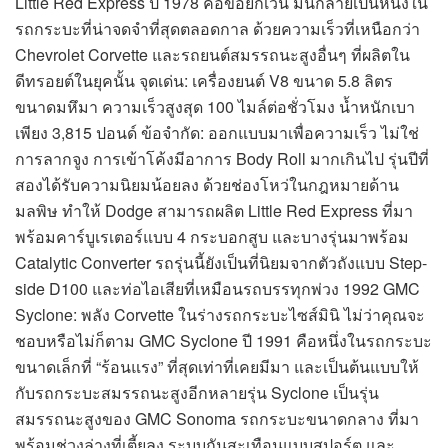
Little Red Express ปี 1978 คือข้อยกเว้น มันกลายเป็นหนึ่งใน
รถกระบะที่น่าจดจำที่สุดตลอดกาล ด้วยความเร็วที่เหนือกว่า
Chevrolet Corvette และรถยนต์สมรรถนะสูงอื่นๆ ที่ผลิตใน
ดีทรอยต์ในยุคนั้น จุดเด่น: เครื่องยนต์ V8 ขนาด 5.8 ลิตร
ขนาดมหึมา ความเร็วสูงสุด 100 ไมล์ต่อชั่วโมง น้ำหนักเบา
เพียง 3,815 ปอนด์ ข้อจำกัด: ออกแบบมาเพื่อความเร็ว ไม่ใช่
การลากจูง การเข้าโค้งมีอาการ Body Roll มากเกินไป รุ่นปีที่
สองได้รับความนิยมน้อยลง ด้วยช่องโหว่ในกฎหมายด้าน
มลพิษ ทำให้ Dodge สามารถผลิต Little Red Express ที่มา
พร้อมคาร์บูเรเตอร์แบบ 4 กระบอกสูบ และบางรุ่นมาพร้อม
Catalytic Converter รถรุ่นนี้ยังเป็นที่นิยมจากตัวถังแบบ Step-
side D100 และท่อไอเสียที่เหมือนรถบรรทุกพ่วง 1992 GMC
Syclone: พลัง Corvette ในร่างรถกระบะไซส์มินิ ไม่ว่าคุณจะ
ชอบหรือไม่ก็ตาม GMC Syclone ปี 1991 คือหนึ่งในรถกระบะ
ขนาดเล็กที่ “ร้อนแรง” ที่สุดเท่าที่เคยมีมา และเป็นต้นแบบให้
กับรถกระบะสมรรถนะสูงอีกหลายรุ่น Syclone เป็นรุ่น
สมรรถนะสูงของ GMC Sonoma รถกระบะขนาดกลาง ที่มา
พร้อมช่วงล่างที่เตี้ยลง ระบบกันสะเทือนแบบสปอร์ต และ